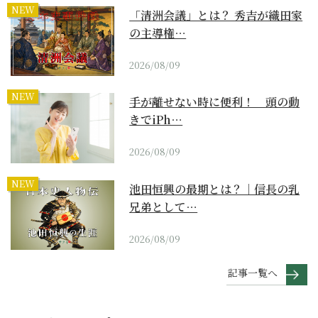
NEW
「清洲会議」とは？ 秀吉が織田家
の主導権…
2026/08/09
NEW
手が離せない時に便利！ 頭の動
きでiPh…
2026/08/09
NEW
池田恒興の最期とは？｜信長の乳
兄弟として…
2026/08/09
記事一覧へ