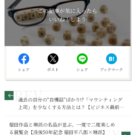
この記事が気に入ったら
いいね！しよう
シェア
ポスト
シェア
ブックマーク
過去の自分の“自慢話”ばかり!?「マウンティング
上司」を少なくする方法とは？【ビジネス最前
線】
福田作品と琳派の名品が並ぶ、一度で二度楽しめ
る展覧会【没後50年記念 福田平八郎×琳派】