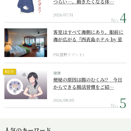
つらい…。動きたくなる体…
2026/07/31
No.
客室はすべて海側にあり、眼前に
海が広がる『西表島ホテル by 星
野リゾート』
PR(星野リゾート)
NEW
健康
便秘の原因は腸のむくみ!? 今日
からできる腸活習慣をご紹…
2026/08/05
No.
人気のキーワード