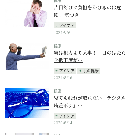
健康
片目だけに負担をかけるのは危
険！ 気づき…
アイケア
2024/9/6
健康
実は視力より大事！「目のはたら
き低下度が…
アイケア
眼の健康
2024/8/16
健康
寝ても疲れが取れない「デジタル
時差ボケ」…
アイケア
2020/8/14