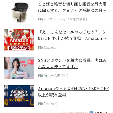
ことばと雑音を切り離し雑音を最大限
に除去する、フォナック補聴器の最上
位モデル
PR(ソノヴァ・ジャパン株式会社)
「え、こんなセールやってたの？」8
0％OFF以上が続々登場！Amazonの
本気が...
PR(Amazon)
SNSアカウントを着実に成長。実はみ
んなココ使ってます。
PR(Dreaw合同会社)
Amazon今日も見逃せない！80%OFF
以上が続々登場
PR(Amazon)
Recommended by