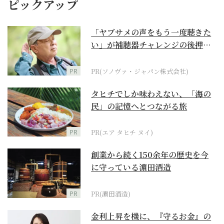
ピックアップ
「ヤブサメの声をもう一度聴きた
い」が補聴器チャレンジの後押し
に
PR
PR(ソノヴァ・ジャパン株式会社)
タヒチでしか味わえない、「海の
民」の記憶へとつながる旅
PR
PR(エア タヒチ ヌイ)
創業から続く150余年の歴史を今
に守っている濵田酒造
PR
PR(濵田酒造)
金利上昇を機に、『守るお金』の