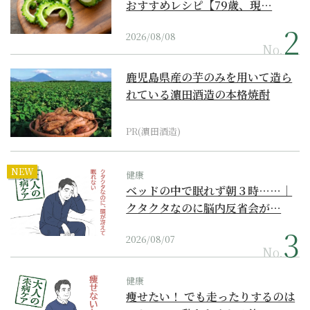
おすすめレシピ【79歳、現…
2026/08/08
No.
鹿児島県産の芋のみを用いて造ら
れている濵田酒造の本格焼酎
PR(濵田酒造)
NEW
健康
ベッドの中で眠れず朝３時……｜
クタクタなのに脳内反省会が…
2026/08/07
No.
健康
痩せたい！ でも走ったりするのは