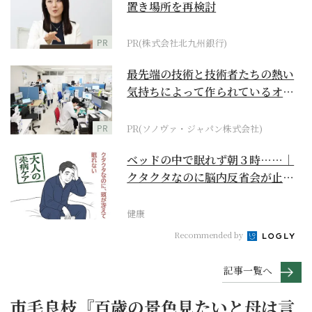
置き場所を再検討
PR
PR(株式会社北九州銀行)
最先端の技術と技術者たちの熱い
気持ちによって作られているオー
ダーメイド補聴器
PR
PR(ソノヴァ・ジャパン株式会社)
ベッドの中で眠れず朝３時……｜
クタクタなのに脳内反省会が止ま
らない【大人の未病ケ...
健康
Recommended by
記事一覧へ
市毛良枝『百歳の景色見たいと母は言