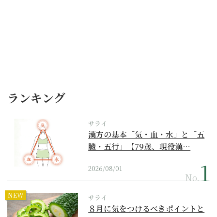
ランキング
サライ
漢方の基本「気・血・水」と「五
臓・五行」【79歳、現役漢…
2026/08/01
No.
NEW
サライ
８月に気をつけるべきポイントと