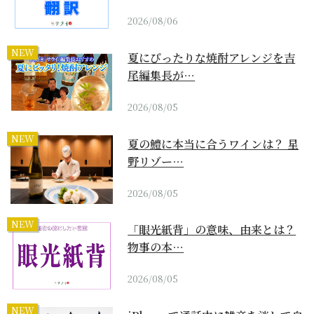
2026/08/06
NEW
夏にぴったりな焼酎アレンジを吉
尾編集長が…
2026/08/05
NEW
夏の鱧に本当に合うワインは？ 星
野リゾー…
2026/08/05
NEW
「眼光紙背」の意味、由来とは？
物事の本…
2026/08/05
NEW