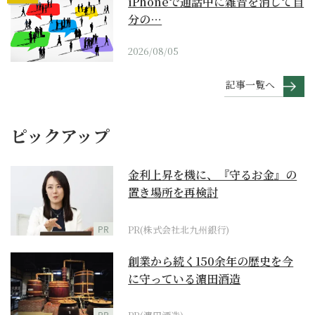
iPhoneで通話中に雑音を消して自
分の…
2026/08/05
記事一覧へ
ピックアップ
金利上昇を機に、『守るお金』の
置き場所を再検討
PR
PR(株式会社北九州銀行)
創業から続く150余年の歴史を今
に守っている濵田酒造
PR