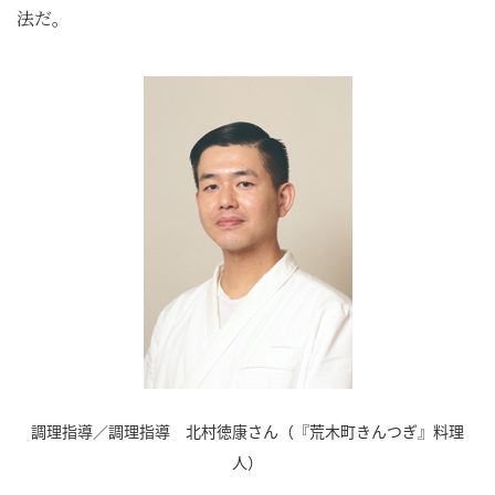
法だ。
調理指導／調理指導 北村徳康さん（『荒木町きんつぎ』料理
人）