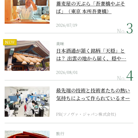
蕎麦屋の天ぷら「吾妻橋やぶそ
ば」（東京 本所吾妻橋）
2026/07/19
No.
NEW
美味
日本酒通が頷く銘柄「天穏」と
は？ 出雲の地から届く、穏や…
2026/08/01
No.
最先端の技術と技術者たちの熱い
気持ちによって作られているオー
ダーメイド補聴器
PR(ソノヴァ・ジャパン株式会社)
旅行