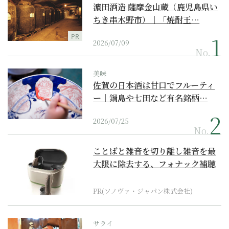
濵田酒造 薩摩金山蔵（鹿児島県い
ちき串木野市）｜「焼酎王…
PR
2026/07/09
No.
美味
佐賀の日本酒は甘口でフルーティ
ー｜鍋島や七田など有名銘柄…
2026/07/25
No.
ことばと雑音を切り離し雑音を最
大限に除去する、フォナック補聴
器の最上位モデル
PR(ソノヴァ・ジャパン株式会社)
サライ