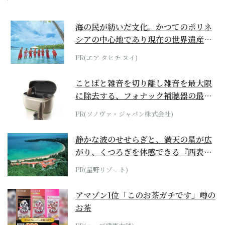
海の民が紡いだ文化。かつてのポリネ
シアの中心地であり現在の世界遺産か
らみえてくる...
PR(エア タヒチ ヌイ)
ことばと雑音を切り離し雑音を最大限
に除去する、フォナック補聴器の最上
位モデル
PR(ソノヴァ・ジャパン株式会社)
静かな波のせせらぎと、満天の星が広
がり、くつろぎを体感できる『西表島
ホテル by...
PR(星野リゾート)
アマゾン1位「このお茶ガチです」噂の
お茶