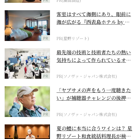
PR(濵田酒造)
客室はすべて海側にあり、眼前に
海が広がる『西表島ホテル by 星
野リゾート』
PR
PR(星野リゾート)
最先端の技術と技術者たちの熱い
気持ちによって作られているオー
ダーメイド補聴器
PR
PR(ソノヴァ・ジャパン株式会社)
「ヤブサメの声をもう一度聴きた
い」が補聴器チャレンジの後押し
に
PR
PR(ソノヴァ・ジャパン株式会社)
夏の鱧に本当に合うワインは？ 星
野リゾート和食統括料理長が検証