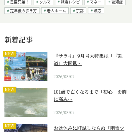
豊臣兄弟！
クルマ
減塩レシピ
マネー
認知症
定年後の歩き方
老人ホーム
京都
漢方
新着記事
NEW
『サライ』9月号大特集は「『鉄
道』大図鑑…
2026/08/07
NEW
101歳で亡くなるまで「初心」を胸
に高み…
2026/08/07
NEW
お盆休みに肝試しならぬ「幽霊ツ