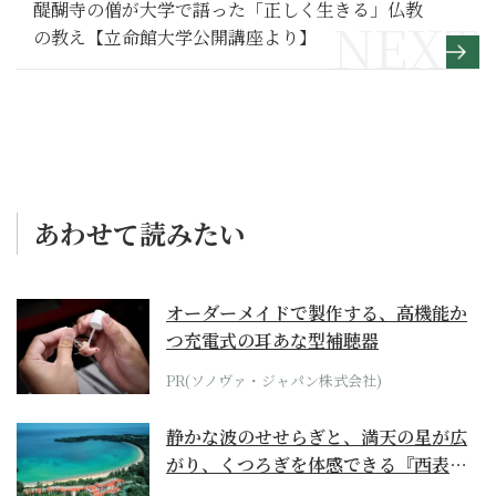
醍醐寺の僧が大学で語った「正しく生きる」仏教
の教え【立命館大学公開講座より】
あわせて読みたい
オーダーメイドで製作する、高機能か
つ充電式の耳あな型補聴器
PR(ソノヴァ・ジャパン株式会社)
静かな波のせせらぎと、満天の星が広
がり、くつろぎを体感できる『西表島
ホテル by...