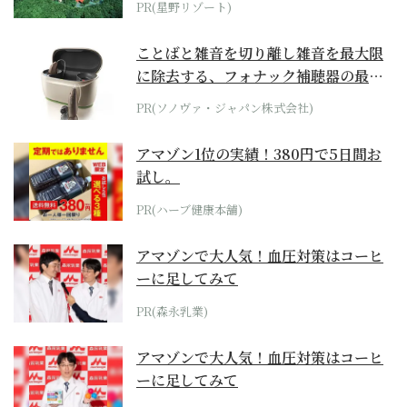
PR(星野リゾート)
ことばと雑音を切り離し雑音を最大限
に除去する、フォナック補聴器の最上
位モデル
PR(ソノヴァ・ジャパン株式会社)
アマゾン1位の実績！380円で5日間お
試し。
PR(ハーブ健康本舗)
アマゾンで大人気！血圧対策はコーヒ
ーに足してみて
PR(森永乳業)
アマゾンで大人気！血圧対策はコーヒ
ーに足してみて