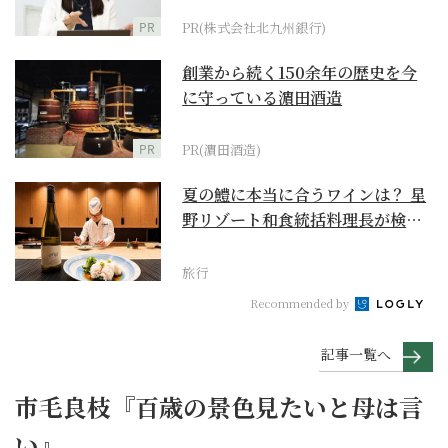
PR
PR(株式会社北九州銀行)
創業から続く150余年の歴史を今
に守っている濵田酒造
PR
PR(濵田酒造)
夏の鱧に本当に合うワインは？ 星
野リゾート和食統括料理長が検証
【ワイン×和食 至...
旅行
Recommended by
記事一覧へ
市毛良枝『百歳の景色見たいと母は言
い』