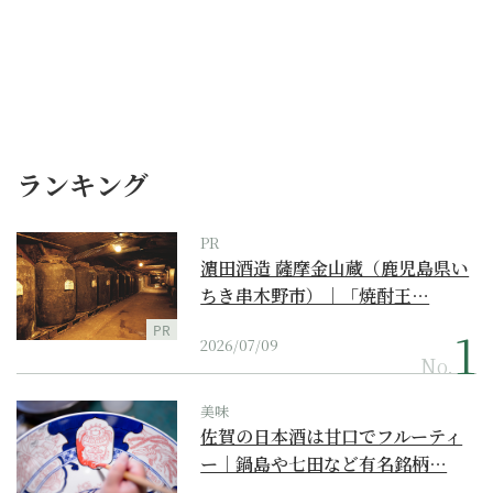
ランキング
PR
濵田酒造 薩摩金山蔵（鹿児島県い
ちき串木野市）｜「焼酎王…
PR
2026/07/09
No.
美味
佐賀の日本酒は甘口でフルーティ
ー｜鍋島や七田など有名銘柄…