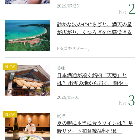
2026/07/25
No.
静かな波のせせらぎと、満天の星
が広がり、くつろぎを体感できる
『西表島ホテル by...
PR(星野リゾート)
NEW
美味
日本酒通が頷く銘柄「天穏」と
は？ 出雲の地から届く、穏や…
2026/08/01
No.
NEW
旅行
夏の鱧に本当に合うワインは？ 星
野リゾート和食統括料理長…