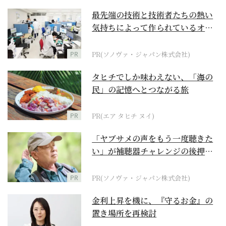
最先端の技術と技術者たちの熱い
気持ちによって作られているオー
ダーメイド補聴器
PR
PR(ソノヴァ・ジャパン株式会社)
タヒチでしか味わえない、「海の
民」の記憶へとつながる旅
PR
PR(エア タヒチ ヌイ)
「ヤブサメの声をもう一度聴きた
い」が補聴器チャレンジの後押し
に
PR
PR(ソノヴァ・ジャパン株式会社)
金利上昇を機に、『守るお金』の
置き場所を再検討