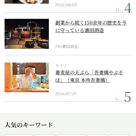
2026/08/05
No.
創業から続く150余年の歴史を今
に守っている濵田酒造
PR(濵田酒造)
サライ
蕎麦屋の天ぷら「吾妻橋やぶそ
ば」（東京 本所吾妻橋）
2026/07/19
No.
人気のキーワード