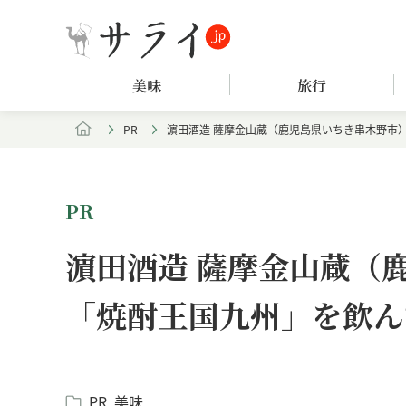
美味
旅行
PR
濵田酒造 薩摩金山蔵（鹿児島県いちき串木野市
PR
濵田酒造 薩摩金山蔵（
「焼酎王国九州」を飲ん
PR
美味