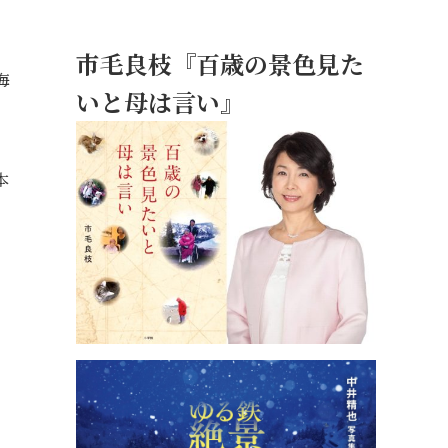
市毛良枝『百歳の景色見た
海
いと母は言い』
本