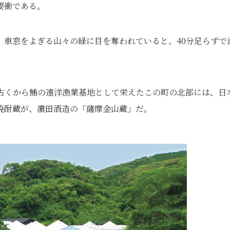
要衝である。
。車窓をよぎる山々の緑に目を奪われていると、40分足らずで
古くから鮪の遠洋漁業基地として栄えたこの町の北部には、日
焼酎蔵が、濵田酒造の「薩摩金山蔵」だ。