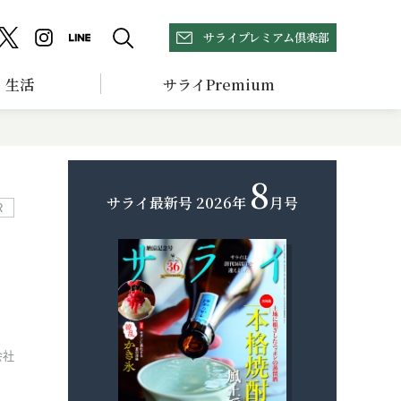
サライプレミアム倶楽部
生活
サライPremium
8
サライ最新号
2026年
月号
R
会社