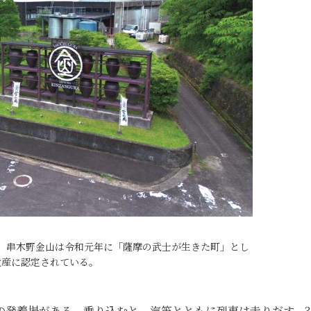
。串木野金山は令和元年に「薩摩の武士が生きた町」とし
遺産に認定されている。
の発着場がある。乗り込むと、汽笛とともに列車は走りだす。3