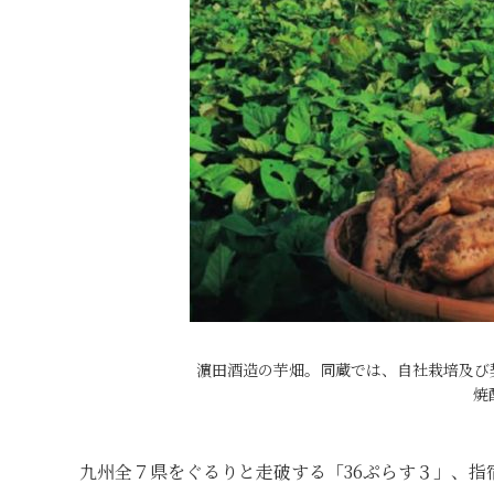
濵田酒造の芋畑。同蔵では、自社栽培及び
焼
九州全７県をぐるりと走破する「36ぷらす３」、