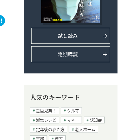
試し読み
定期購読
人気のキーワード
豊臣兄弟！
クルマ
減塩レシピ
マネー
認知症
定年後の歩き方
老人ホーム
京都
漢方