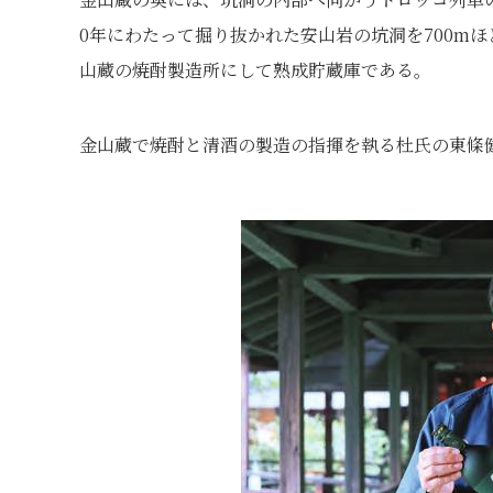
0年にわたって掘り抜かれた安山岩の坑洞を700m
山蔵の焼酎製造所にして熟成貯蔵庫である。
金山蔵で焼酎と清酒の製造の指揮を執る杜氏の東條