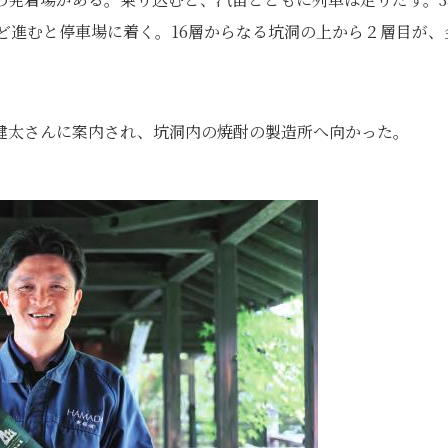
ほど進むと停車場に着く。16層からなる坑洞の上から２層目が、
健太さんに案内され、坑洞内の焼酎の製造所へ向かった。