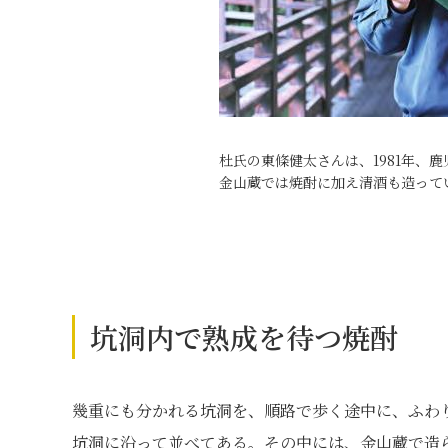
杜氏の東條健太さんは、1981年、
金山蔵では焼酎に加え清酒も造って
坑洞内で熟成を待つ焼酎
幾重にも分かれる坑洞を、順路で歩く途中に、ふわ
坑洞に沿って並べてある。その中には、金山蔵で造