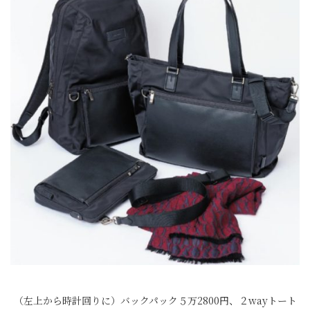
（左上から時計回りに）バックパック５万2800円、２wayトート