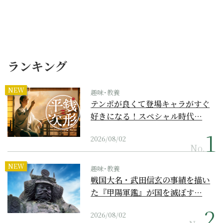
ランキング
NEW
趣味･教養
テンポが良くて登場キャラがすぐ
好きになる！スペシャル時代…
2026/08/02
No.
NEW
趣味･教養
戦国大名・武田信玄の事績を描い
た『甲陽軍鑑』が国を滅ぼす…
2026/08/02