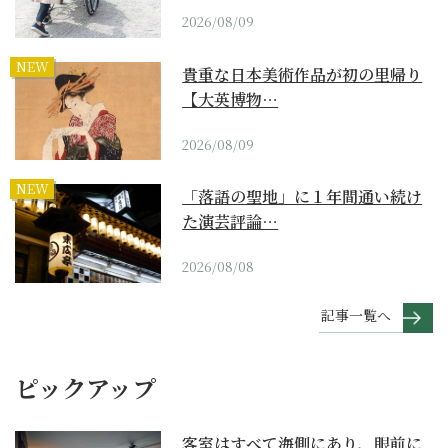
2026/08/09
NEW
貴重な日本美術作品が初の里帰り
【大英博物…
2026/08/09
NEW
「落語の聖地」に１年間通い続け
た演芸評論…
2026/08/08
記事一覧へ
ピックアップ
客室はすべて海側にあり、眼前に