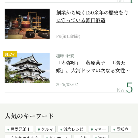
創業から続く150余年の歴史を今
に守っている濵田酒造
PR(濵田酒造)
NEW
趣味･教養
「卑弥呼」「藤原薬子」「満天
姫」。大河ドラマの次なる女性…
2026/08/02
No.
人気のキーワード
豊臣兄弟！
クルマ
減塩レシピ
マネー
認知症