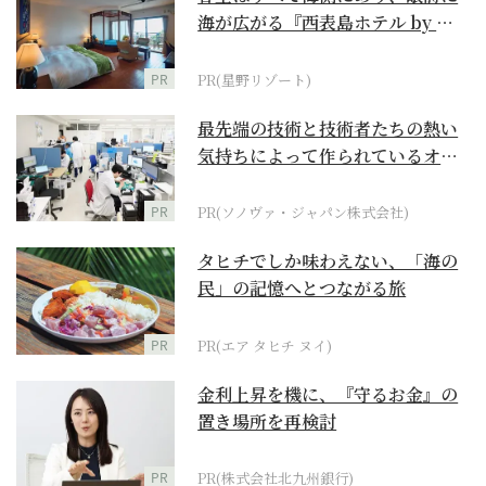
海が広がる『西表島ホテル by 星
野リゾート』
PR
PR(星野リゾート)
最先端の技術と技術者たちの熱い
気持ちによって作られているオー
ダーメイド補聴器
PR
PR(ソノヴァ・ジャパン株式会社)
タヒチでしか味わえない、「海の
民」の記憶へとつながる旅
PR
PR(エア タヒチ ヌイ)
金利上昇を機に、『守るお金』の
置き場所を再検討
PR
PR(株式会社北九州銀行)