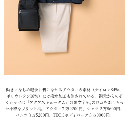
動きになじみ軽快に着こなせるアウターの素材（ナイロン84%、
ポリウレタン16%）には撥水加工も施されている。襟元からのぞ
くシャツは『アクアスキュータム』の頭文字AQのロゴをあしらっ
た小粋なプリント柄。アウター７万9200円、シャツ２万8600円、
パンツ３万5200円、TEC.3ボディバッグ３万3000円。