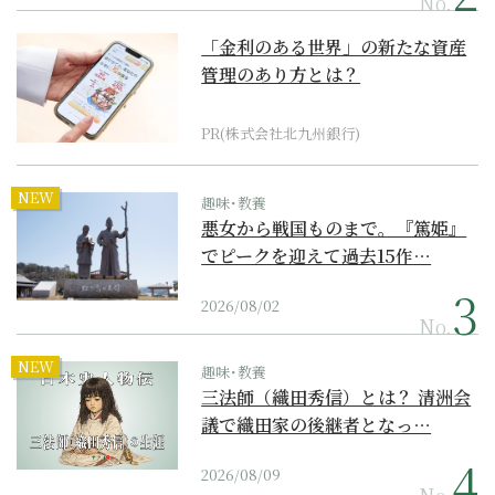
No.
「金利のある世界」の新たな資産
管理のあり方とは？
PR(株式会社北九州銀行)
NEW
趣味･教養
悪女から戦国ものまで。『篤姫』
でピークを迎えて過去15作…
2026/08/02
No.
NEW
趣味･教養
三法師（織田秀信）とは？ 清洲会
議で織田家の後継者となっ…
2026/08/09
No.