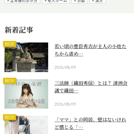
定年後の歩き方
老人ホーム
京都
漢方
新着記事
NEW
若い頃の豊臣秀吉が主人の小姓た
ちから虐め…
2026/08/09
NEW
三法師（織田秀信）とは？ 清洲会
議で織田…
2026/08/09
NEW
「ママ」との同居。壁はないけれ
ど感じる「…