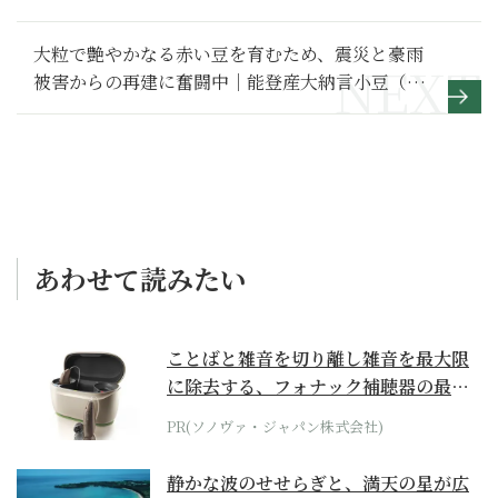
大粒で艶やかなる赤い豆を育むため、震災と豪雨
被害からの再建に奮闘中｜能登産大納言小豆（農
業法人すえひろ・石川県珠洲市）【北陸の美味を
訪ねる】
あわせて読みたい
ことばと雑音を切り離し雑音を最大限
に除去する、フォナック補聴器の最上
位モデル
PR(ソノヴァ・ジャパン株式会社)
静かな波のせせらぎと、満天の星が広