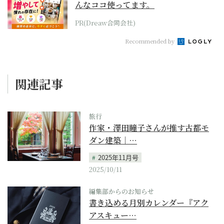
んなココ使ってます。
PR(Dreaw合同会社)
Recommended by
関連記事
旅行
作家・澤田瞳子さんが推す古都モ
ダン建築｜…
2025年11月号
2025/10/11
編集部からのお知らせ
書き込める月別カレンダー『アク
アスキュー…