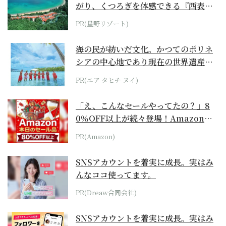
がり、くつろぎを体感できる『西表島
ホテル by...
PR(星野リゾート)
海の民が紡いだ文化。かつてのポリネ
シアの中心地であり現在の世界遺産か
らみえてくる...
PR(エア タヒチ ヌイ)
「え、こんなセールやってたの？」8
0％OFF以上が続々登場！Amazonの
本気が...
PR(Amazon)
SNSアカウントを着実に成長。実はみ
んなココ使ってます。
PR(Dreaw合同会社)
SNSアカウントを着実に成長。実はみ