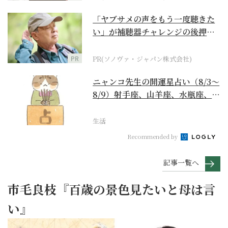
「ヤブサメの声をもう一度聴きた
い」が補聴器チャレンジの後押し
に
PR
PR(ソノヴァ・ジャパン株式会社)
ニャンコ先生の開運星占い（8/3～
8/9）射手座、山羊座、水瓶座、魚
座編
生活
Recommended by
記事一覧へ
市毛良枝『百歳の景色見たいと母は言
い』