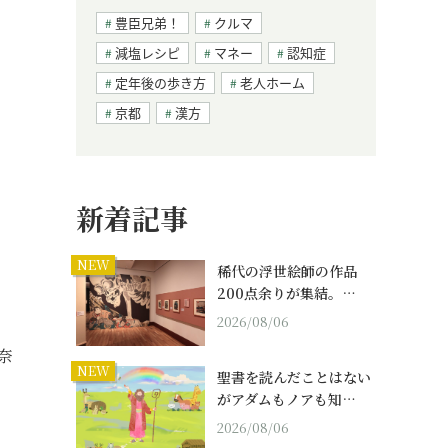
豊臣兄弟！
クルマ
減塩レシピ
マネー
認知症
定年後の歩き方
老人ホーム
京都
漢方
新着記事
NEW
稀代の浮世絵師の作品
200点余りが集結。…
2026/08/06
奈
NEW
聖書を読んだことはない
がアダムもノアも知…
2026/08/06