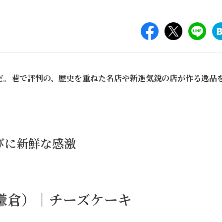
だ。巷で評判の、歴史を重ねた名店や新進気鋭の店が作る逸品
びに新鮮な感激
（鎌倉）｜チーズケーキ