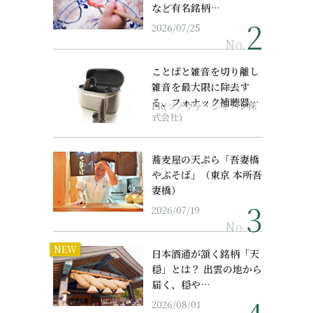
など有名銘柄…
2026/07/25
No.
ことばと雑音を切り離し
雑音を最大限に除去す
る、フォナック補聴器の
PR(ソノヴァ・ジャパン株
最上位モデル
式会社)
蕎麦屋の天ぷら「吾妻橋
やぶそば」（東京 本所吾
妻橋）
2026/07/19
No.
NEW
日本酒通が頷く銘柄「天
穏」とは？ 出雲の地から
届く、穏や…
2026/08/01