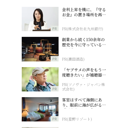
金利上昇を機に、『守る
お金』の置き場所を再検
討
PR
PR(株式会社北九州銀行)
創業から続く150余年の
歴史を今に守っている濵
田酒造
PR
PR(濵田酒造)
「ヤブサメの声をもう一
度聴きたい」が補聴器チ
ャレンジの後押しに
PR(ソノヴァ・ジャパン株
PR
式会社)
客室はすべて海側にあ
り、眼前に海が広がる
『西表島ホテル by 星野
リゾート』
PR
PR(星野リゾート)