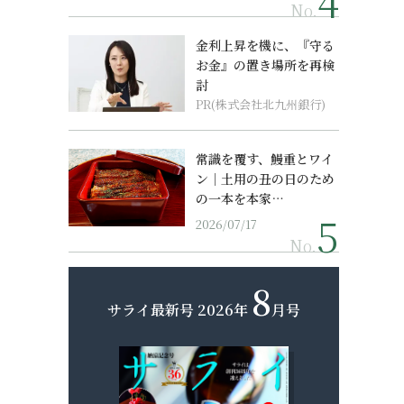
No.
金利上昇を機に、『守る
お金』の置き場所を再検
討
PR(株式会社北九州銀行)
常識を覆す、鰻重とワイ
ン｜土用の丑の日のため
の一本を本家…
2026/07/17
No.
8
サライ最新号
2026年
月号