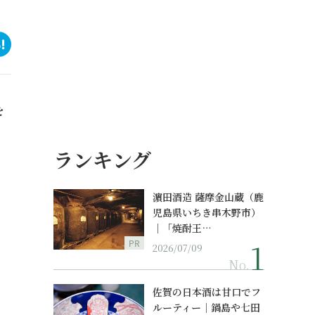
を
ランキング
濵田酒造 薩摩金山蔵（鹿
児島県いちき串木野市）
｜「焼酎王…
PR
2026/07/09
No.
佐賀の日本酒は甘口でフ
ルーティー｜鍋島や七田