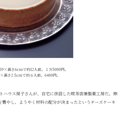
9×高さ6cmで約12人前。１万5000円。
×高さ2.5cmで約６人前。6400円。
ルトハウス房子さんが、自宅に併設した喫茶店兼製菓工房だ。神
日を費やし、ようやく材料の配分が決まったというチーズケーキ