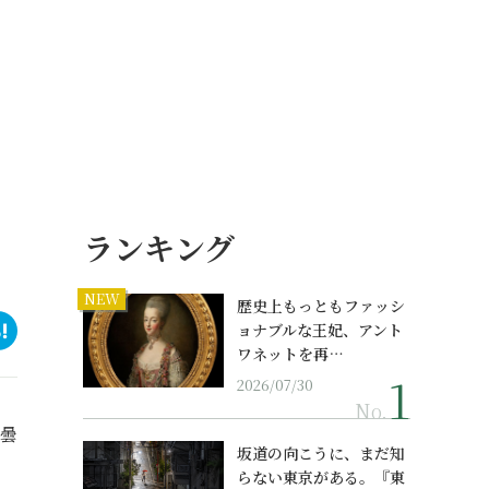
ランキング
NEW
歴史上もっともファッシ
ョナブルな王妃、アント
ワネットを再…
2026/07/30
No.
安曇
坂道の向こうに、まだ知
らない東京がある。『東