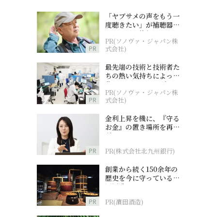
「ヤブサメの声をもう一
度聴きたい」が補聴器チ
ャレンジの後押しに
PR(ソノヴァ・ジャパン株
PR
式会社)
最先端の技術と技術者た
ちの熱い気持ちによって
作られているオーダーメ
PR(ソノヴァ・ジャパン株
イド補聴器
PR
式会社)
金利上昇を機に、『守る
お金』の置き場所を再検
討
PR
PR(株式会社北九州銀行)
創業から続く150余年の
歴史を今に守っている濵
田酒造
PR
PR(濵田酒造)