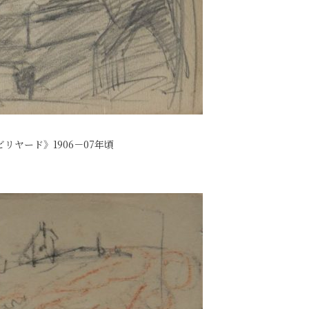
リヤード》1906－07年頃