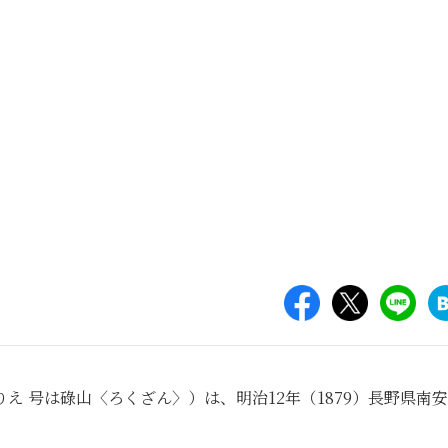
 号は碌山〈ろくざん〉）は、明治12年（1879）長野県南
。