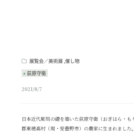
展覧会／美術展
催し物
荻原守衛
2021/8/7
日本近代彫刻の礎を築いた荻原守衛（おぎはら・もりえ
郡東穂高村（現・安曇野市）の農家に生まれました