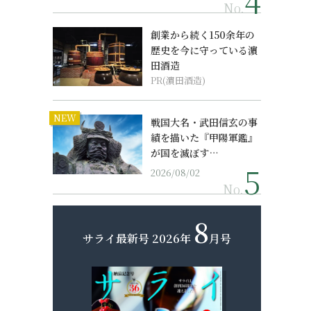
No.
創業から続く150余年の
歴史を今に守っている濵
田酒造
PR(濵田酒造)
NEW
戦国大名・武田信玄の事
績を描いた『甲陽軍鑑』
が国を滅ぼす…
2026/08/02
No.
8
サライ最新号
2026年
月号
）