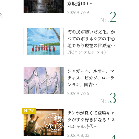
京坂道100…
2026/07/29
え
No.
海の民が紡いだ文化。か
つてのポリネシアの中心
地であり現在の世界遺産
からみえてくる...
PR(エア タヒチ ヌイ)
シャガール、ルオー、マ
ティス、ピカソ、ローラ
ンサン、国吉…
2026/07/25
No.
NEW
テンポが良くて登場キャ
ラがすぐ好きになる！ス
ペシャル時代…
2026/08/02