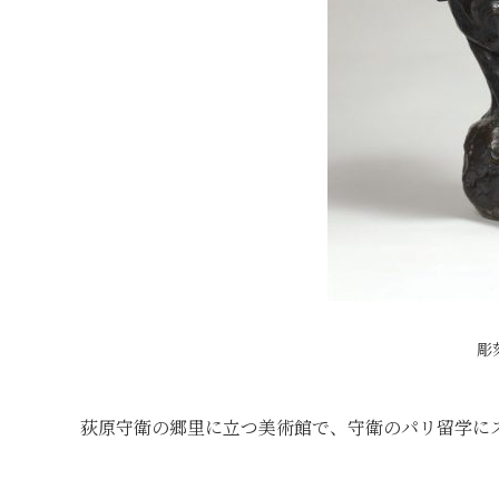
彫
荻原守衛の郷里に立つ美術館で、守衛のパリ留学に