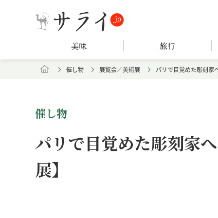
美味
旅行
催し物
展覧会／美術展
パリで目覚めた彫刻家
催し物
パリで目覚めた彫刻家へ
展】
Loaded
:
/
Unmute
7.94%