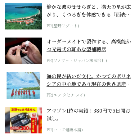
静かな波のせせらぎと、満天の星が広
がり、くつろぎを体感できる『西表島
ホテル by...
PR(星野リゾート)
オーダーメイドで製作する、高機能か
つ充電式の耳あな型補聴器
PR(ソノヴァ・ジャパン株式会社)
海の民が紡いだ文化。かつてのポリネ
シアの中心地であり現在の世界遺産か
らみえてくる...
PR(エア タヒチ ヌイ)
アマゾン1位の実績！380円で5日間お
試し。
PR(ハーブ健康本舗)