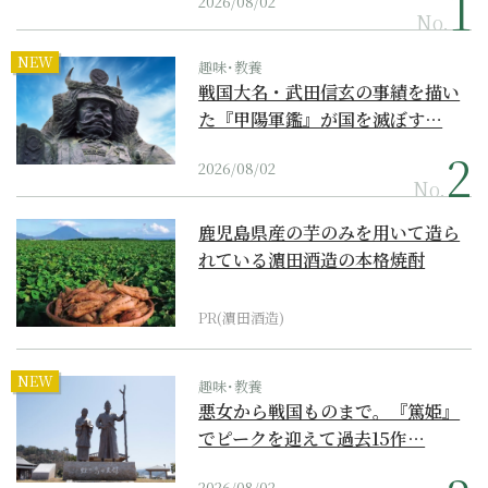
2026/08/02
No.
NEW
趣味･教養
戦国大名・武田信玄の事績を描い
た『甲陽軍鑑』が国を滅ぼす…
2026/08/02
No.
鹿児島県産の芋のみを用いて造ら
れている濵田酒造の本格焼酎
PR(濵田酒造)
NEW
趣味･教養
悪女から戦国ものまで。『篤姫』
でピークを迎えて過去15作…
2026/08/02