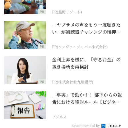
野リゾート』
PR
PR(星野リゾート)
「ヤブサメの声をもう一度聴きた
い」が補聴器チャレンジの後押し
に
PR
PR(ソノヴァ・ジャパン株式会社)
金利上昇を機に、『守るお金』の
置き場所を再検討
PR
PR(株式会社北九州銀行)
「事実」で動かす！ 部下からの報
告における絶対ルール【ビジネス
最前線】
ビジネス
Recommended by