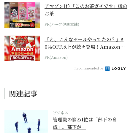
アマゾン1位「このお茶ガチです」噂の
お茶
PR(ハーブ健康本舗)
「え、こんなセールやってたの？」8
0％OFF以上が続々登場！Amazonの
本気が...
PR(Amazon)
Recommended by
関連記事
ビジネス
管理職の悩み1位は「部下の育
成」。部下が…