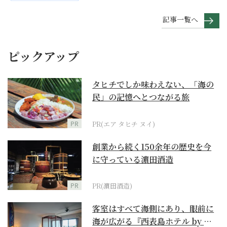
記事一覧へ
ピックアップ
タヒチでしか味わえない、「海の
民」の記憶へとつながる旅
PR
PR(エア タヒチ ヌイ)
創業から続く150余年の歴史を今
に守っている濵田酒造
PR
PR(濵田酒造)
客室はすべて海側にあり、眼前に
海が広がる『西表島ホテル by 星