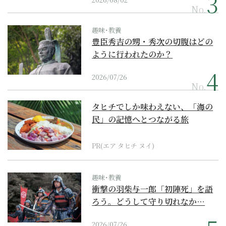
No.
趣味･教養
豊臣秀吉の甥・秀次の切腹はどの
ように行われたのか？
2026/07/26
No.
タヒチでしか味わえない、「海の
民」の記憶へとつながる旅
PR(エア タヒチ ヌイ)
趣味･教養
衝撃の羽柴与一郎「初陣死」を語
ろう。どうして守り切れなか…
2026/07/26