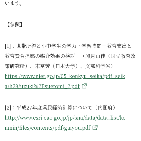
います。
【参照】
[1]：世帯所得と小中学生の学力・学習時間―教育支出と
教育費負担感の媒介効果の検討―（卯月由佳（国立教育政
策研究所）、末冨芳（日本大学）、文部科学省）
https://www.nier.go.jp/05_kenkyu_seika/pdf_seik
a/h28/uzuki%2Bsuetomi_2.pdf
[2]：平成27年度県民経済計算について（内閣府）
http://www.esri.cao.go.jp/jp/sna/data/data_list/ke
nmin/files/contents/pdf/gaiyou.pdf