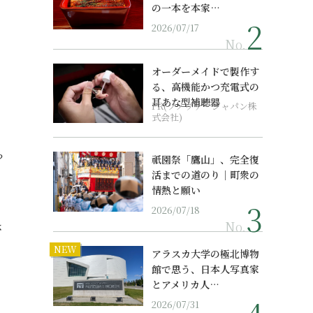
の一本を本家…
2026/07/17
No.
オーダーメイドで製作す
る、高機能かつ充電式の
耳あな型補聴器
PR(ソノヴァ・ジャパン株
式会社)
？
祇園祭「鷹山」、完全復
活までの道のり｜町衆の
情熱と願い
た
2026/07/18
No.
さ
NEW
アラスカ大学の極北博物
館で思う、日本人写真家
とアメリカ人…
2026/07/31