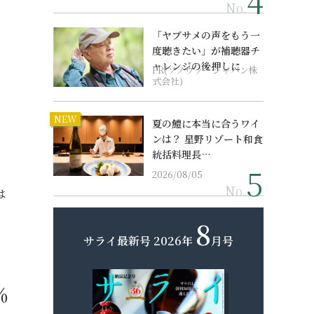
No.
「ヤブサメの声をもう一
度聴きたい」が補聴器チ
ャレンジの後押しに
PR(ソノヴァ・ジャパン株
式会社)
NEW
」
夏の鱧に本当に合うワイ
ンは？ 星野リゾート和食
統括料理長…
2026/08/05
No.
は
8
サライ最新号
2026年
月号
％