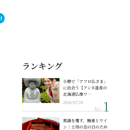
ランキング
小樽で「アフロ仏さま」
に出会う【アンヌ遙香の
北海道仏像ワ…
2026/07/26
No.
常識を覆す、鰻重とワイ
ン｜土用の丑の日のため