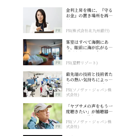
」
金利上昇を機に、『守る
お金』の置き場所を再検
討
PR
PR(株式会社北九州銀行)
客室はすべて海側にあ
り、眼前に海が広がる
『西表島ホテル by 星野
リゾート』
PR
PR(星野リゾート)
最先端の技術と技術者た
ちの熱い気持ちによって
作られているオーダーメ
PR(ソノヴァ・ジャパン株
イド補聴器
PR
式会社)
「ヤブサメの声をもう一
度聴きたい」が補聴器チ
ャレンジの後押しに
PR(ソノヴァ・ジャパン株
PR
式会社)