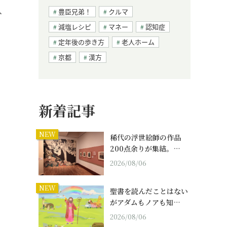
、
豊臣兄弟！
クルマ
減塩レシピ
マネー
認知症
定年後の歩き方
老人ホーム
京都
漢方
新着記事
NEW
稀代の浮世絵師の作品
200点余りが集結。…
2026/08/06
NEW
聖書を読んだことはない
がアダムもノアも知…
2026/08/06