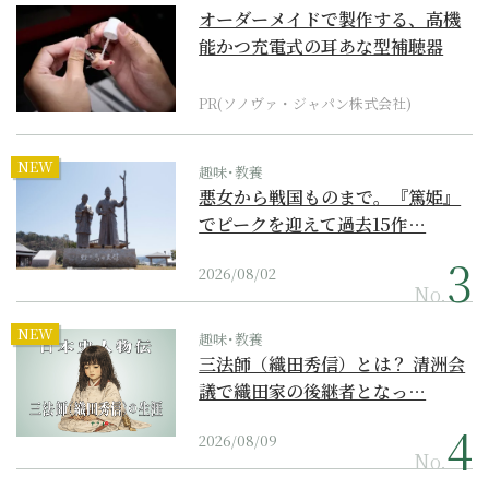
オーダーメイドで製作する、高機
能かつ充電式の耳あな型補聴器
PR(ソノヴァ・ジャパン株式会社)
NEW
趣味･教養
悪女から戦国ものまで。『篤姫』
でピークを迎えて過去15作…
2026/08/02
No.
NEW
趣味･教養
三法師（織田秀信）とは？ 清洲会
議で織田家の後継者となっ…
2026/08/09
No.