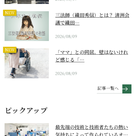
NEW
三法師（織田秀信）とは？ 清洲会
議で織田…
2026/08/09
NEW
「ママ」との同居。壁はないけれ
ど感じる「…
2026/08/09
記事一覧へ
ピックアップ
最先端の技術と技術者たちの熱い
気持ちによって作られているオー