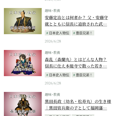
趣味･教養
安藤定治とは何者か？ 父・安藤守
就とともに信長に追放された武…
日本史人物伝
豊臣兄弟！
2026/6/28
趣味･教養
森乱（森蘭丸）とはどんな人物？
信長に仕え本能寺で散った若き…
日本史人物伝
豊臣兄弟！
2026/6/28
趣味･教養
黒田長政（幼名・松寿丸）の生き様
｜黒田官兵衛の子として福岡藩…