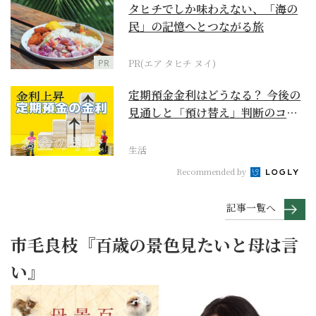
タヒチでしか味わえない、「海の
民」の記憶へとつながる旅
PR
PR(エア タヒチ ヌイ)
定期預金金利はどうなる？ 今後の
見通しと「預け替え」判断のコツ
【お金の学校】
生活
Recommended by
記事一覧へ
市毛良枝『百歳の景色見たいと母は言
い』