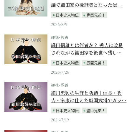
議で織田家の後継者となった信…
日本史人物伝
豊臣兄弟！
2026/8/9
趣味･教養
織田信雄とは何者か？ 秀吉に改易
されながら織田家を後世へ残し…
日本史人物伝
豊臣兄弟！
2026/7/26
趣味･教養
細川忠興の生涯と功績｜信長・秀
吉・家康に仕えた戦国武将でガラ…
日本史人物伝
豊臣兄弟！
2026/7/19