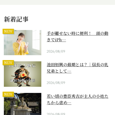
新着記事
NEW
手が離せない時に便利！ 頭の動
きでiPh…
2026/08/09
NEW
池田恒興の最期とは？｜信長の乳
兄弟として…
2026/08/09
NEW
若い頃の豊臣秀吉が主人の小姓た
ちから虐め…
2026/08/09