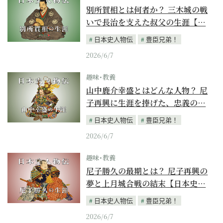
別所賀相とは何者か？ 三木城の戦
いで長治を支えた叔父の生涯【…
日本史人物伝
豊臣兄弟！
2026/6/7
趣味･教養
山中鹿介幸盛とはどんな人物？ 尼
子再興に生涯を捧げた、忠義の…
日本史人物伝
豊臣兄弟！
2026/6/7
趣味･教養
尼子勝久の最期とは？ 尼子再興の
夢と上月城合戦の結末【日本史…
日本史人物伝
豊臣兄弟！
2026/6/7