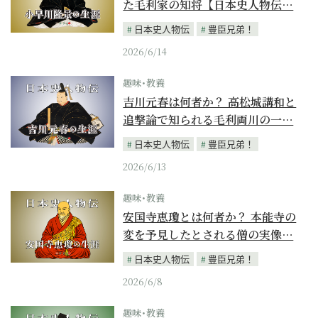
た毛利家の知将【日本史人物伝…
日本史人物伝
豊臣兄弟！
2026/6/14
趣味･教養
吉川元春は何者か？ 高松城講和と
追撃論で知られる毛利両川の一…
日本史人物伝
豊臣兄弟！
2026/6/13
趣味･教養
安国寺恵瓊とは何者か？ 本能寺の
変を予見したとされる僧の実像…
日本史人物伝
豊臣兄弟！
2026/6/8
趣味･教養