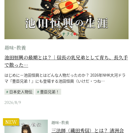
趣味･教養
池田恒興の最期とは？｜信長の乳兄弟として育ち、長久手
で散った…
はじめに－池田恒興とはどんな人物だったのか？ 2026年NHK大河ドラ
マ『豊臣兄弟！』にも登場する池田恒興（いけだ・つね…
日本史人物伝
豊臣兄弟！
2026/8/9
NEW
趣味･教養
三法師（織田秀信）とは？ 清洲会