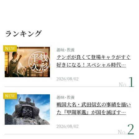
ランキング
NEW
趣味･教養
テンポが良くて登場キャラがすぐ
好きになる！スペシャル時代…
2026/08/02
No.
NEW
趣味･教養
戦国大名・武田信玄の事績を描い
た『甲陽軍鑑』が国を滅ぼす…
2026/08/02
No.