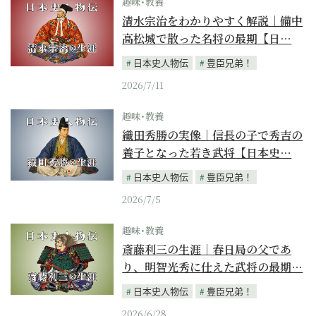
趣味･教養
清水宗治をわかりやすく解説｜備中
高松城で散った名将の最期【日…
日本史人物伝
豊臣兄弟！
2026/7/11
趣味･教養
織田秀勝の実像｜信長の子で秀吉の
養子となった若き武将【日本史…
日本史人物伝
豊臣兄弟！
2026/7/5
趣味･教養
斎藤利三の生涯｜春日局の父であ
り、明智光秀に仕えた武将の最期…
日本史人物伝
豊臣兄弟！
2026/6/28