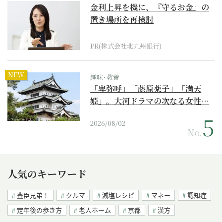
金利上昇を機に、『守るお金』の
置き場所を再検討
PR(株式会社北九州銀行)
NEW
趣味･教養
「卑弥呼」「藤原薬子」「満天
姫」。大河ドラマの次なる女性…
2026/08/02
No.
人気のキーワード
豊臣兄弟！
クルマ
減塩レシピ
マネー
認知症
定年後の歩き方
老人ホーム
京都
漢方