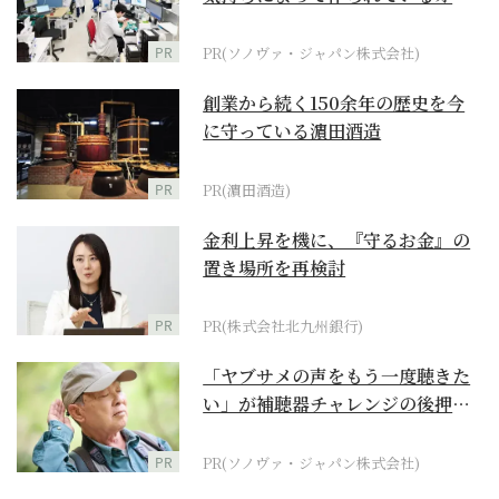
ダーメイド補聴器
PR
PR(ソノヴァ・ジャパン株式会社)
創業から続く150余年の歴史を今
に守っている濵田酒造
PR
PR(濵田酒造)
金利上昇を機に、『守るお金』の
置き場所を再検討
PR
PR(株式会社北九州銀行)
「ヤブサメの声をもう一度聴きた
い」が補聴器チャレンジの後押し
に
PR
PR(ソノヴァ・ジャパン株式会社)