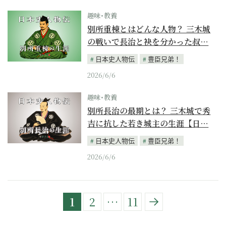
趣味･教養
別所重棟とはどんな人物？ 三木城
の戦いで長治と袂を分かった叔…
日本史人物伝
豊臣兄弟！
2026/6/6
趣味･教養
別所長治の最期とは？ 三木城で秀
吉に抗した若き城主の生涯【日…
日本史人物伝
豊臣兄弟！
2026/6/6
1
2
…
11