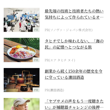
最先端の技術と技術者たちの熱い
気持ちによって作られているオー
ダーメイド補聴器
PR
PR(ソノヴァ・ジャパン株式会社)
タヒチでしか味わえない、「海の
民」の記憶へとつながる旅
PR
PR(エア タヒチ ヌイ)
創業から続く150余年の歴史を今
に守っている濵田酒造
PR
PR(濵田酒造)
「ヤブサメの声をもう一度聴きた
い」が補聴器チャレンジの後押し