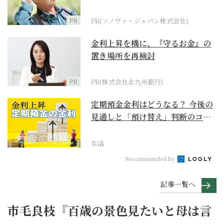
に
PR
PR(ソノヴァ・ジャパン株式会社)
金利上昇を機に、『守るお金』の
置き場所を再検討
PR
PR(株式会社北九州銀行)
定期預金金利はどうなる？ 今後の
見通しと「預け替え」判断のコツ
【お金の学校】
生活
Recommended by
記事一覧へ
市毛良枝『百歳の景色見たいと母は言