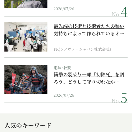
2026/07/26
No.
最先端の技術と技術者たちの熱い
気持ちによって作られているオー
ダーメイド補聴器
PR(ソノヴァ・ジャパン株式会社)
趣味･教養
衝撃の羽柴与一郎「初陣死」を語
ろう。どうして守り切れなか…
2026/07/26
No.
人気のキーワード