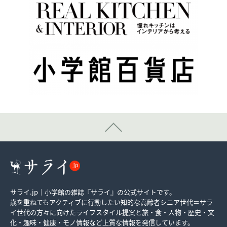
サライ.jp｜小学館の雑誌『サライ』の公式サイトです。
歳を重ねてもアクティブに行動したい知的な高齢者シニア世代＝サラ
イ世代の方々に向けたライフスタイル提案と旅・食・人物・歴史・文
化・趣味・健康・モノ情報など上質な情報を発信しています。