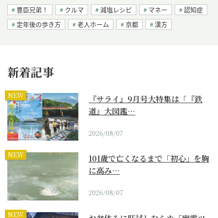
豊臣兄弟！
クルマ
減塩レシピ
マネー
認知症
定年後の歩き方
老人ホーム
京都
漢方
新着記事
NEW
『サライ』9月号大特集は「『鉄
道』大図鑑…
2026/08/07
NEW
101歳で亡くなるまで「初心」を胸
に高み…
2026/08/07
NEW