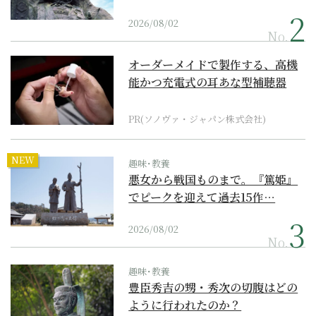
2026/08/02
No.
オーダーメイドで製作する、高機
能かつ充電式の耳あな型補聴器
PR(ソノヴァ・ジャパン株式会社)
NEW
趣味･教養
悪女から戦国ものまで。『篤姫』
でピークを迎えて過去15作…
2026/08/02
No.
趣味･教養
豊臣秀吉の甥・秀次の切腹はどの
ように行われたのか？