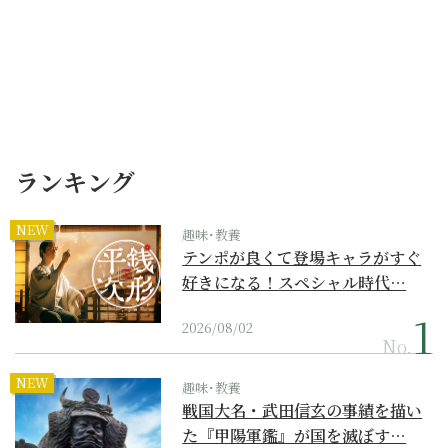
ランキング
NEW
趣味･教養
テンポが良くて登場キャラがすぐ
好きになる！スペシャル時代…
2026/08/02
No.
NEW
趣味･教養
戦国大名・武田信玄の事績を描い
た『甲陽軍鑑』が国を滅ぼす…