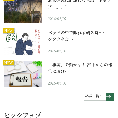
お盆休みに肝試しならぬ「幽霊ツ
アー」。“…
2026/08/07
NEW
ベッドの中で眠れず朝３時……｜
クタクタな…
2026/08/07
NEW
「事実」で動かす！ 部下からの報
告におけ…
2026/08/07
記事一覧へ
ピックアップ