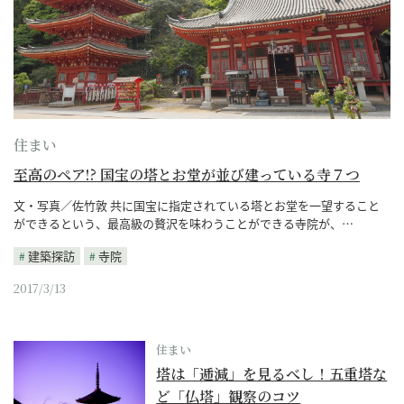
住まい
至高のペア!? 国宝の塔とお堂が並び建っている寺７つ
文・写真／佐竹敦 共に国宝に指定されている塔とお堂を一望すること
ができるという、最高級の贅沢を味わうことができる寺院が、…
建築探訪
寺院
2017/3/13
住まい
塔は「逓減」を見るべし！五重塔な
ど「仏塔」観察のコツ