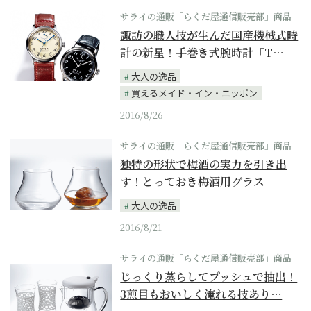
サライの通販「らくだ屋通信販売部」商品
諏訪の職人技が生んだ国産機械式時
計の新星！手巻き式腕時計「T…
大人の逸品
買えるメイド・イン・ニッポン
2016/8/26
サライの通販「らくだ屋通信販売部」商品
独特の形状で梅酒の実力を引き出
す！とっておき梅酒用グラス
大人の逸品
2016/8/21
サライの通販「らくだ屋通信販売部」商品
じっくり蒸らしてプッシュで抽出！
3煎目もおいしく淹れる技あり…