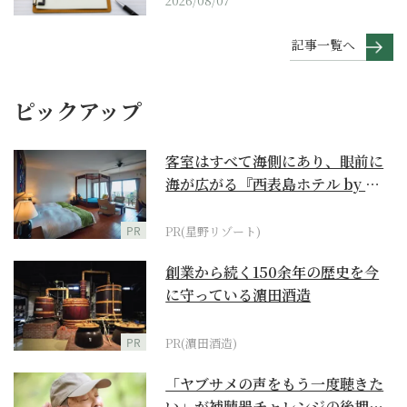
2026/08/07
記事一覧へ
ピックアップ
客室はすべて海側にあり、眼前に
海が広がる『西表島ホテル by 星
野リゾート』
PR
PR(星野リゾート)
創業から続く150余年の歴史を今
に守っている濵田酒造
PR
PR(濵田酒造)
「ヤブサメの声をもう一度聴きた
い」が補聴器チャレンジの後押し