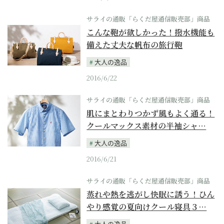
サライの通販「らくだ屋通信販売部」商品
こんな鞄が欲しかった！撥水機能も
備えた丈夫な帆布の旅行鞄
大人の逸品
2016/6/22
サライの通販「らくだ屋通信販売部」商品
肌にまとわりつかず風もよく通る！
クールマックス素材の半袖シャ…
大人の逸品
2016/6/21
サライの通販「らくだ屋通信販売部」商品
蒸れや熱を逃がし快眠に誘う！ひん
やり感覚の夏向けクール寝具３…
大人の逸品