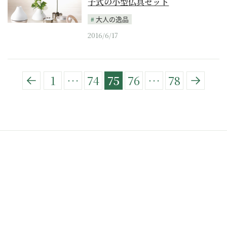
子式の小型仏具セット
大人の逸品
2016/6/17
1
…
74
75
76
…
78