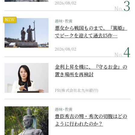
2026/08/02
No.
NEW
趣味･教養
悪女から戦国ものまで。『篤姫』
でピークを迎えて過去15作…
2026/08/02
No.
金利上昇を機に、『守るお金』の
置き場所を再検討
PR(株式会社北九州銀行)
趣味･教養
豊臣秀吉の甥・秀次の切腹はどの
ように行われたのか？