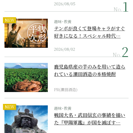
2026/08/05
No.
NEW
趣味･教養
テンポが良くて登場キャラがすぐ
好きになる！スペシャル時代…
2026/08/02
No.
鹿児島県産の芋のみを用いて造ら
れている濵田酒造の本格焼酎
PR(濵田酒造)
NEW
趣味･教養
戦国大名・武田信玄の事績を描い
た『甲陽軍鑑』が国を滅ぼす…