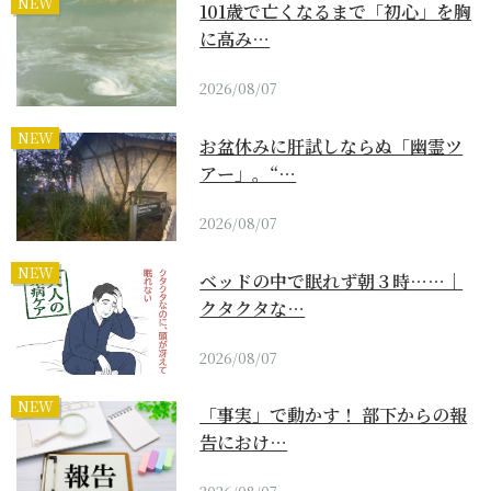
NEW
101歳で亡くなるまで「初心」を胸
に高み…
2026/08/07
NEW
お盆休みに肝試しならぬ「幽霊ツ
アー」。“…
2026/08/07
NEW
ベッドの中で眠れず朝３時……｜
クタクタな…
2026/08/07
NEW
「事実」で動かす！ 部下からの報
告におけ…