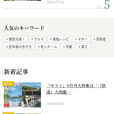
2026/07/26
No.
人気のキーワード
豊臣兄弟！
クルマ
減塩レシピ
マネー
認知症
定年後の歩き方
老人ホーム
京都
漢方
新着記事
NEW
『サライ』9月号大特集は「『鉄
道』大図鑑…
2026/08/07