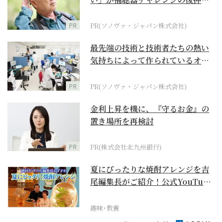
に
PR
PR(ソノヴァ・ジャパン株式会社)
最先端の技術と技術者たちの熱い
気持ちによって作られているオー
ダーメイド補聴器
PR
PR(ソノヴァ・ジャパン株式会社)
金利上昇を機に、『守るお金』の
置き場所を再検討
PR
PR(株式会社北九州銀行)
夏にぴったりな焼酎アレンジを吉
尾編集長がご紹介！公式YouTube
【まったりサラ...
趣味･教養