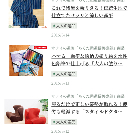
これで残暑を乗りきる！伝統生地で
仕立てたサラリと涼しい甚平
大人の逸品
2016/8/14
サライの通販「らくだ屋通信販売部」商品
ハマる！緻密な絵柄の塗り絵を水性
色鉛筆で仕上げる「大人の塗り…
大人の逸品
2016/8/13
サライの通販「らくだ屋通信販売部」商品
座るだけで正しい姿勢が取れる！疲
労も軽減する「スタイルドクタ…
大人の逸品
2016/8/12