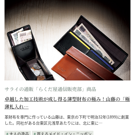
サライの通販「らくだ屋通信販売部」商品
卓越した加工技術が成し得る薄型財布の極み！山藤の「極
薄札入れ…
革財布を専門に作っている山藤は、東京の下町で明治32年(1899)に創業
した。同社がある台東区元浅草あたりには、北に東に…
大人の逸品
買えるメイド・イン・ニッポン