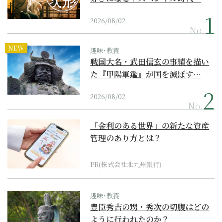
2026/08/02
No.
NEW
趣味･教養
戦国大名・武田信玄の事績を描い
た『甲陽軍鑑』が国を滅ぼす…
2026/08/02
No.
「金利のある世界」の新たな資産
管理のあり方とは？
PR(株式会社北九州銀行)
趣味･教養
豊臣秀吉の甥・秀次の切腹はどの
ように行われたのか？