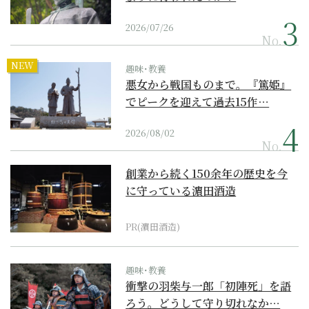
2026/07/26
No.
NEW
趣味･教養
悪女から戦国ものまで。『篤姫』
でピークを迎えて過去15作…
2026/08/02
No.
創業から続く150余年の歴史を今
に守っている濵田酒造
PR(濵田酒造)
趣味･教養
衝撃の羽柴与一郎「初陣死」を語
ろう。どうして守り切れなか…