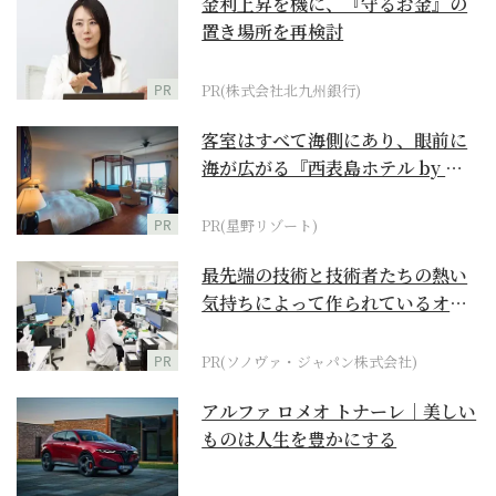
金利上昇を機に、『守るお金』の
置き場所を再検討
PR
PR(株式会社北九州銀行)
客室はすべて海側にあり、眼前に
海が広がる『西表島ホテル by 星
野リゾート』
PR
PR(星野リゾート)
最先端の技術と技術者たちの熱い
気持ちによって作られているオー
ダーメイド補聴器
PR
PR(ソノヴァ・ジャパン株式会社)
アルファ ロメオ トナーレ｜美しい
ものは人生を豊かにする