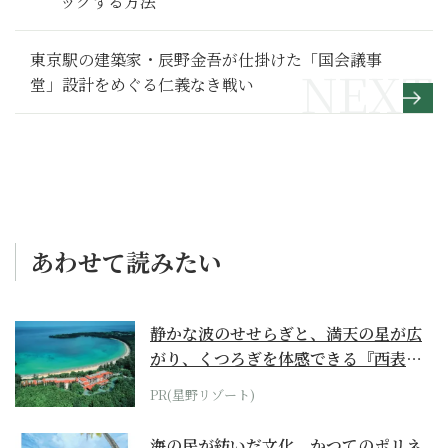
ックする方法
東京駅の建築家・辰野金吾が仕掛けた「国会議事
堂」設計をめぐる仁義なき戦い
あわせて読みたい
静かな波のせせらぎと、満天の星が広
がり、くつろぎを体感できる『西表島
ホテル by...
PR(星野リゾート)
海の民が紡いだ文化。かつてのポリネ