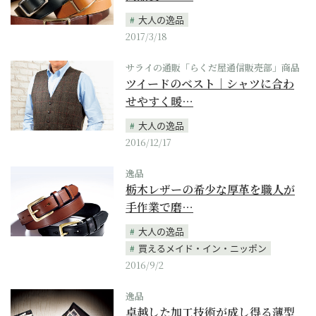
大人の逸品
2017/3/18
サライの通販「らくだ屋通信販売部」商品
ツイードのベスト｜シャツに合わ
せやすく暖…
大人の逸品
2016/12/17
逸品
栃木レザーの希少な厚革を職人が
手作業で磨…
大人の逸品
買えるメイド・イン・ニッポン
2016/9/2
逸品
卓越した加工技術が成し得る薄型