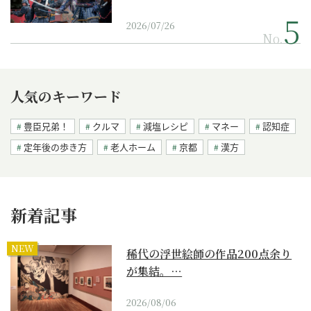
2026/07/26
No.
人気のキーワード
豊臣兄弟！
クルマ
減塩レシピ
マネー
認知症
定年後の歩き方
老人ホーム
京都
漢方
新着記事
NEW
稀代の浮世絵師の作品200点余り
が集結。…
2026/08/06