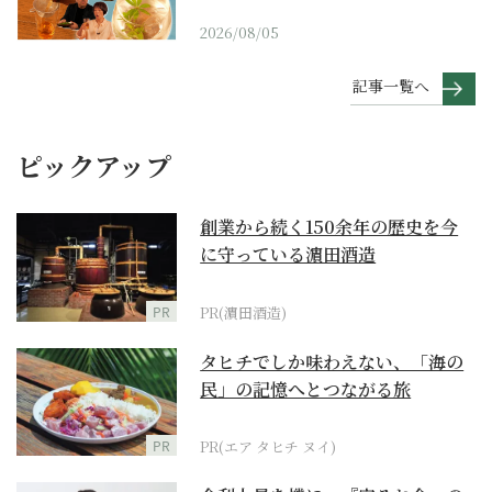
2026/08/05
記事一覧へ
ピックアップ
創業から続く150余年の歴史を今
に守っている濵田酒造
PR
PR(濵田酒造)
タヒチでしか味わえない、「海の
民」の記憶へとつながる旅
PR
PR(エア タヒチ ヌイ)