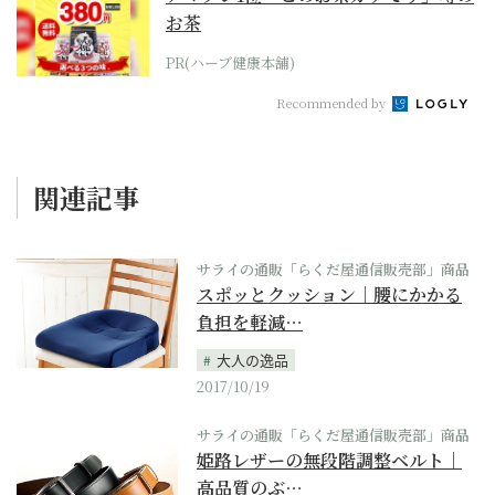
お茶
PR(ハーブ健康本舗)
Recommended by
関連記事
サライの通販「らくだ屋通信販売部」商品
スポッとクッション｜腰にかかる
負担を軽減…
大人の逸品
2017/10/19
サライの通販「らくだ屋通信販売部」商品
姫路レザーの無段階調整ベルト｜
高品質のぶ…