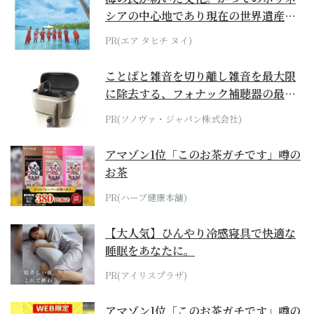
シアの中心地であり現在の世界遺産か
らみえてくる...
PR(エア タヒチ ヌイ)
ことばと雑音を切り離し雑音を最大限
に除去する、フォナック補聴器の最上
位モデル
PR(ソノヴァ・ジャパン株式会社)
アマゾン1位「このお茶ガチです」噂の
お茶
PR(ハーブ健康本舗)
【大人気】ひんやり冷感寝具で快適な
睡眠をあなたに。
PR(アイリスプラザ)
アマゾン1位「このお茶ガチです」噂の