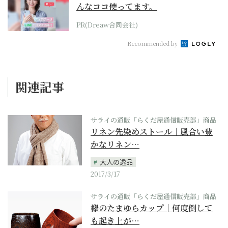
んなココ使ってます。
PR(Dreaw合同会社)
Recommended by
関連記事
サライの通販「らくだ屋通信販売部」商品
リネン先染めストール｜風合い豊
かなリネン…
大人の逸品
2017/3/17
サライの通販「らくだ屋通信販売部」商品
欅のたまゆらカップ｜何度倒して
も起き上が…