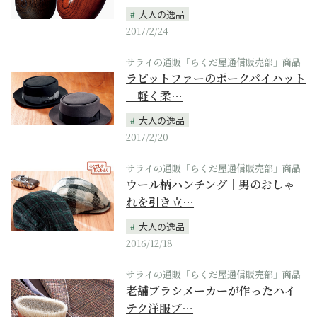
大人の逸品
2017/2/24
サライの通販「らくだ屋通信販売部」商品
ラビットファーのポークパイハット
｜軽く柔…
大人の逸品
2017/2/20
サライの通販「らくだ屋通信販売部」商品
ウール柄ハンチング｜男のおしゃ
れを引き立…
大人の逸品
2016/12/18
サライの通販「らくだ屋通信販売部」商品
老舗ブラシメーカーが作ったハイ
テク洋服ブ…