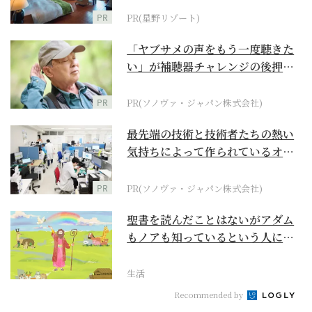
PR
PR(星野リゾート)
「ヤブサメの声をもう一度聴きた
い」が補聴器チャレンジの後押し
に
PR
PR(ソノヴァ・ジャパン株式会社)
最先端の技術と技術者たちの熱い
気持ちによって作られているオー
ダーメイド補聴器
PR
PR(ソノヴァ・ジャパン株式会社)
聖書を読んだことはないがアダム
もノアも知っているという人に
『創世記』がもたらすア...
生活
Recommended by