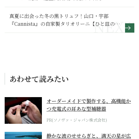
真夏に出会った冬の黒トリュフ！山口・宇部
『Cannista』の自家製タリオリーニ【ひと皿の歳
時記145】
あわせて読みたい
オーダーメイドで製作する、高機能か
つ充電式の耳あな型補聴器
PR(ソノヴァ・ジャパン株式会社)
静かな波のせせらぎと、満天の星が広