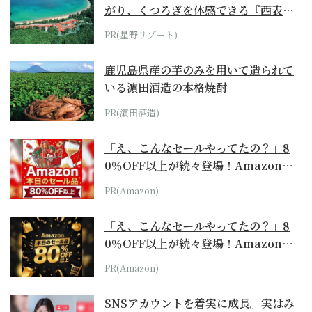
がり、くつろぎを体感できる『西表島
ホテル by...
PR(星野リゾート)
鹿児島県産の芋のみを用いて造られて
いる濵田酒造の本格焼酎
PR(濵田酒造)
「え、こんなセールやってたの？」8
0％OFF以上が続々登場！Amazonの
本気が...
PR(Amazon)
「え、こんなセールやってたの？」8
0％OFF以上が続々登場！Amazonの
本気が...
PR(Amazon)
SNSアカウントを着実に成長。実はみ