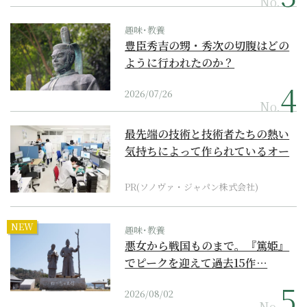
No.
趣味･教養
豊臣秀吉の甥・秀次の切腹はどの
ように行われたのか？
2026/07/26
No.
最先端の技術と技術者たちの熱い
気持ちによって作られているオー
ダーメイド補聴器
PR(ソノヴァ・ジャパン株式会社)
NEW
趣味･教養
悪女から戦国ものまで。『篤姫』
でピークを迎えて過去15作…
2026/08/02
No.