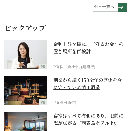
記事一覧へ
ピックアップ
金利上昇を機に、『守るお金』の
置き場所を再検討
PR
PR(株式会社北九州銀行)
創業から続く150余年の歴史を今
に守っている濵田酒造
PR
PR(濵田酒造)
客室はすべて海側にあり、眼前に
海が広がる『西表島ホテル by 星
野リゾート』