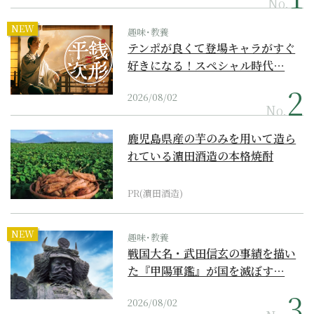
No.
NEW
趣味･教養
テンポが良くて登場キャラがすぐ
好きになる！スペシャル時代…
2026/08/02
No.
鹿児島県産の芋のみを用いて造ら
れている濵田酒造の本格焼酎
PR(濵田酒造)
NEW
趣味･教養
戦国大名・武田信玄の事績を描い
た『甲陽軍鑑』が国を滅ぼす…
2026/08/02