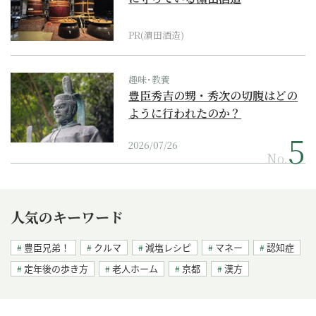
PR(濵田酒造)
趣味･教養
豊臣秀吉の甥・秀次の切腹はどの
ように行われたのか？
2026/07/26
No.
人気のキーワード
豊臣兄弟！
クルマ
減塩レシピ
マネー
認知症
定年後の歩き方
老人ホーム
京都
漢方