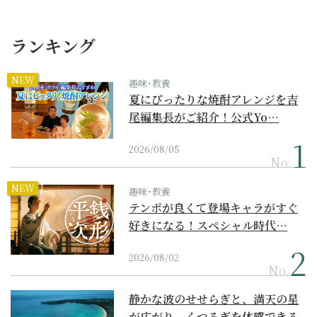
ランキング
NEW
趣味･教養
夏にぴったりな焼酎アレンジを吉
尾編集長がご紹介！公式Yo…
2026/08/05
No.
NEW
趣味･教養
テンポが良くて登場キャラがすぐ
好きになる！スペシャル時代…
2026/08/02
No.
静かな波のせせらぎと、満天の星
が広がり、くつろぎを体感できる