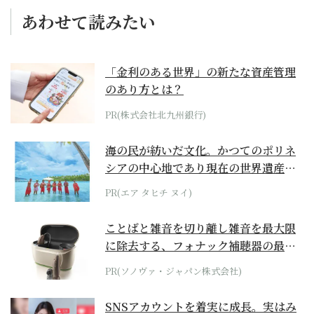
あわせて読みたい
「金利のある世界」の新たな資産管理
のあり方とは？
PR(株式会社北九州銀行)
海の民が紡いだ文化。かつてのポリネ
シアの中心地であり現在の世界遺産か
らみえてくる...
PR(エア タヒチ ヌイ)
ことばと雑音を切り離し雑音を最大限
に除去する、フォナック補聴器の最上
位モデル
PR(ソノヴァ・ジャパン株式会社)
SNSアカウントを着実に成長。実はみ