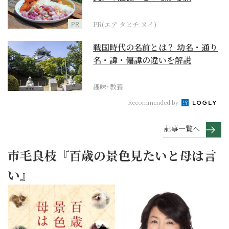
PR
PR(エア タヒチ ヌイ)
戦国時代の名前とは？ 幼名・通り
名・諱・偏諱の違いを解説
趣味･教養
Recommended by
記事一覧へ
市毛良枝『百歳の景色見たいと母は言
い』