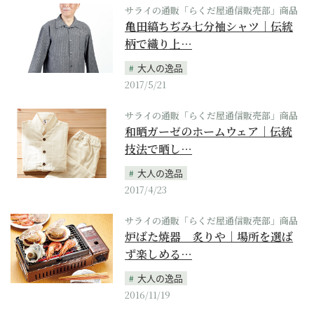
サライの通販「らくだ屋通信販売部」商品
亀田縞ちぢみ七分袖シャツ｜伝統
柄で織り上…
大人の逸品
2017/5/21
サライの通販「らくだ屋通信販売部」商品
和晒ガーゼのホームウェア｜伝統
技法で晒し…
大人の逸品
2017/4/23
サライの通販「らくだ屋通信販売部」商品
炉ばた焼器 炙りや｜場所を選ば
ず楽しめる…
大人の逸品
2016/11/19