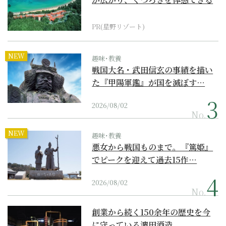
『西表島ホテル by...
PR(星野リゾート)
NEW
趣味･教養
戦国大名・武田信玄の事績を描い
た『甲陽軍鑑』が国を滅ぼす…
2026/08/02
No.
NEW
趣味･教養
悪女から戦国ものまで。『篤姫』
でピークを迎えて過去15作…
2026/08/02
No.
創業から続く150余年の歴史を今
に守っている濵田酒造