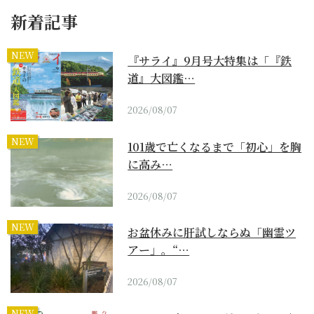
新着記事
NEW
『サライ』9月号大特集は「『鉄
道』大図鑑…
2026/08/07
NEW
101歳で亡くなるまで「初心」を胸
に高み…
2026/08/07
NEW
お盆休みに肝試しならぬ「幽霊ツ
アー」。“…
2026/08/07
NEW