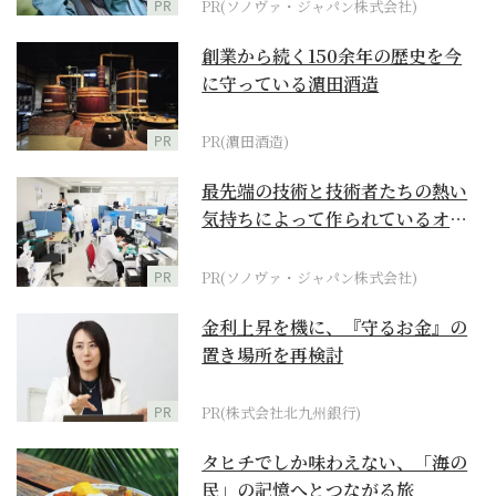
PR
PR(ソノヴァ・ジャパン株式会社)
創業から続く150余年の歴史を今
に守っている濵田酒造
PR
PR(濵田酒造)
最先端の技術と技術者たちの熱い
気持ちによって作られているオー
ダーメイド補聴器
PR
PR(ソノヴァ・ジャパン株式会社)
金利上昇を機に、『守るお金』の
置き場所を再検討
PR
PR(株式会社北九州銀行)
タヒチでしか味わえない、「海の
民」の記憶へとつながる旅