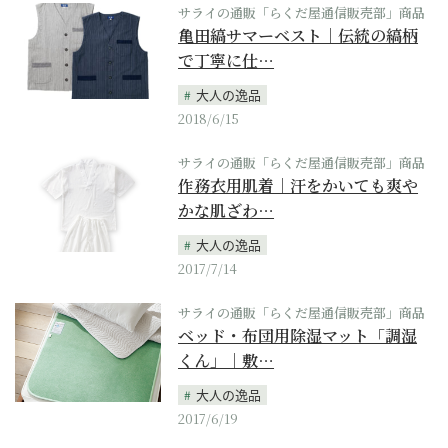
サライの通販「らくだ屋通信販売部」商品
亀田縞サマーベスト｜伝統の縞柄
で丁寧に仕…
大人の逸品
2018/6/15
サライの通販「らくだ屋通信販売部」商品
作務衣用肌着｜汗をかいても爽や
かな肌ざわ…
大人の逸品
2017/7/14
サライの通販「らくだ屋通信販売部」商品
ベッド・布団用除湿マット「調湿
くん」｜敷…
大人の逸品
2017/6/19