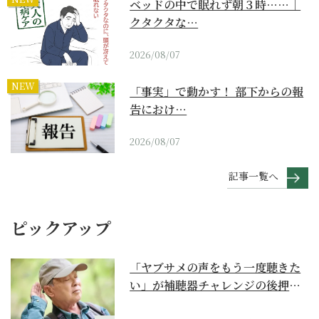
ベッドの中で眠れず朝３時……｜
クタクタな…
2026/08/07
NEW
「事実」で動かす！ 部下からの報
告におけ…
2026/08/07
記事一覧へ
ピックアップ
「ヤブサメの声をもう一度聴きた
い」が補聴器チャレンジの後押し
に