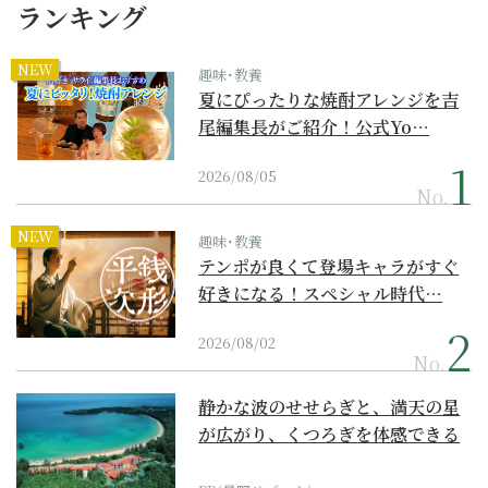
ランキング
NEW
趣味･教養
夏にぴったりな焼酎アレンジを吉
尾編集長がご紹介！公式Yo…
2026/08/05
No.
NEW
趣味･教養
テンポが良くて登場キャラがすぐ
好きになる！スペシャル時代…
2026/08/02
No.
静かな波のせせらぎと、満天の星
が広がり、くつろぎを体感できる
『西表島ホテル by...