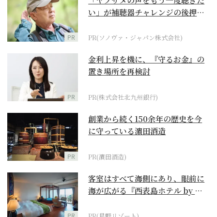
「ヤブサメの声をもう一度聴きた
い」が補聴器チャレンジの後押し
に
PR
PR(ソノヴァ・ジャパン株式会社)
金利上昇を機に、『守るお金』の
置き場所を再検討
PR
PR(株式会社北九州銀行)
創業から続く150余年の歴史を今
に守っている濵田酒造
PR
PR(濵田酒造)
客室はすべて海側にあり、眼前に
海が広がる『西表島ホテル by 星
野リゾート』
PR
PR(星野リゾート)