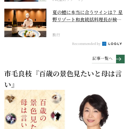
夏の鱧に本当に合うワインは？ 星
野リゾート和食統括料理長が検証
【ワイン×和食 至...
旅行
Recommended by
記事一覧へ
市毛良枝『百歳の景色見たいと母は言
い』