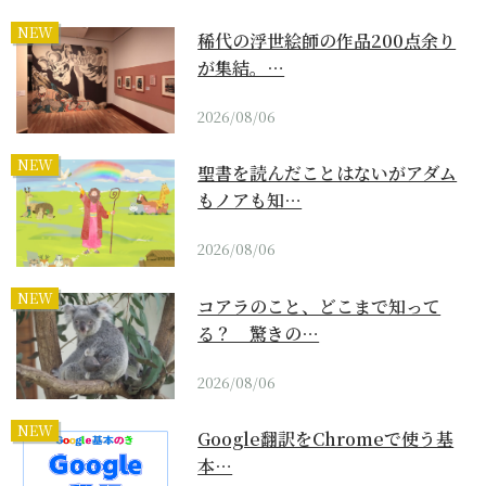
NEW
稀代の浮世絵師の作品200点余り
が集結。…
2026/08/06
NEW
聖書を読んだことはないがアダム
もノアも知…
2026/08/06
NEW
コアラのこと、どこまで知って
る？ 驚きの…
2026/08/06
NEW
Google翻訳をChromeで使う基
本…