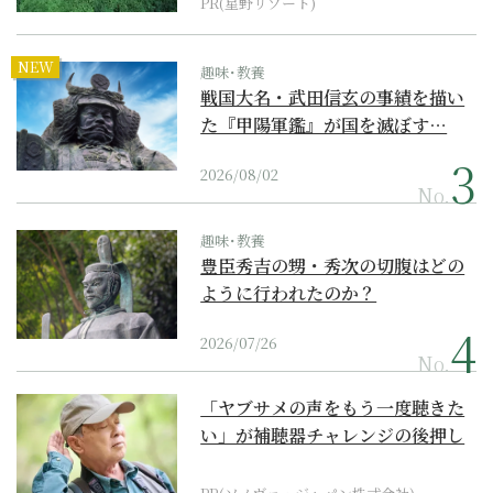
PR(星野リゾート)
NEW
趣味･教養
戦国大名・武田信玄の事績を描い
た『甲陽軍鑑』が国を滅ぼす…
2026/08/02
No.
趣味･教養
豊臣秀吉の甥・秀次の切腹はどの
ように行われたのか？
2026/07/26
No.
「ヤブサメの声をもう一度聴きた
い」が補聴器チャレンジの後押し
に