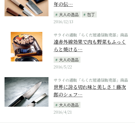
年の伝…
大人の逸品
包丁
2016/12/13
サライの通販「らくだ屋通信販売部」商品
遠赤外線効果で肉も野菜もふっく
らと焼ける…
大人の逸品
2016/5/22
サライの通販「らくだ屋通信販売部」商品
世界に誇る切れ味と美しさ！藤次
郎のシェフ…
大人の逸品
2016/4/21