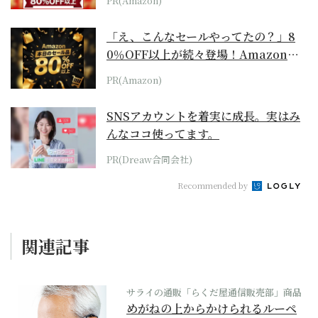
PR(Amazon)
「え、こんなセールやってたの？」8
0％OFF以上が続々登場！Amazonの
本気が...
PR(Amazon)
SNSアカウントを着実に成長。実はみ
んなココ使ってます。
PR(Dreaw合同会社)
Recommended by
関連記事
サライの通販「らくだ屋通信販売部」商品
めがねの上からかけられるルーペ