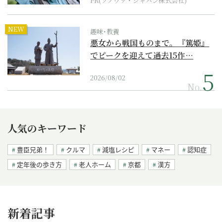
PR(ソノヴァ・ジャパン株式会社)
NEW
趣味･教養
悪女から戦国ものまで。『篤姫』
でピークを迎えて過去15作…
2026/08/02
No.
人気のキーワード
豊臣兄弟！
クルマ
減塩レシピ
マネー
認知症
定年後の歩き方
老人ホーム
京都
漢方
新着記事