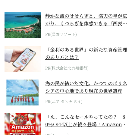
静かな波のせせらぎと、満天の星が広
がり、くつろぎを体感できる『西表島
ホテル by...
PR(星野リゾート)
「金利のある世界」の新たな資産管理
のあり方とは？
PR(株式会社北九州銀行)
海の民が紡いだ文化。かつてのポリネ
シアの中心地であり現在の世界遺産か
らみえてくる...
PR(エア タヒチ ヌイ)
「え、こんなセールやってたの？」8
0％OFF以上が続々登場！Amazonの
本気が...