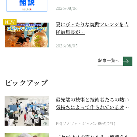
2026/08/06
NEW
夏にぴったりな焼酎アレンジを吉
尾編集長が…
2026/08/05
記事一覧へ
ピックアップ
最先端の技術と技術者たちの熱い
気持ちによって作られているオー
ダーメイド補聴器
PR
PR(ソノヴァ・ジャパン株式会社)