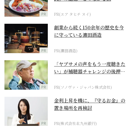
PR
PR(エア タヒチ ヌイ)
創業から続く150余年の歴史を今
に守っている濵田酒造
PR
PR(濵田酒造)
「ヤブサメの声をもう一度聴きた
い」が補聴器チャレンジの後押し
に
PR
PR(ソノヴァ・ジャパン株式会社)
金利上昇を機に、『守るお金』の
置き場所を再検討
PR
PR(株式会社北九州銀行)