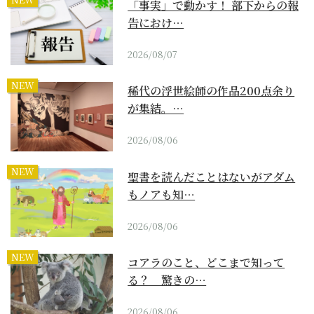
「事実」で動かす！ 部下からの報
告におけ…
2026/08/07
NEW
稀代の浮世絵師の作品200点余り
が集結。…
2026/08/06
NEW
聖書を読んだことはないがアダム
もノアも知…
2026/08/06
NEW
コアラのこと、どこまで知って
る？ 驚きの…
2026/08/06