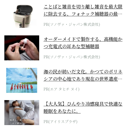
ことばと雑音を切り離し雑音を最大限
に除去する、フォナック補聴器の最上
位モデル
PR(ソノヴァ・ジャパン株式会社)
オーダーメイドで製作する、高機能か
つ充電式の耳あな型補聴器
PR(ソノヴァ・ジャパン株式会社)
海の民が紡いだ文化。かつてのポリネ
シアの中心地であり現在の世界遺産か
らみえてくる...
PR(エア タヒチ ヌイ)
【大人気】ひんやり冷感寝具で快適な
睡眠をあなたに。
PR(アイリスプラザ)