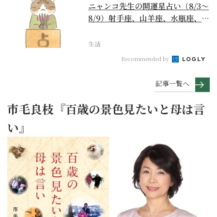
ニャンコ先生の開運星占い（8/3～
8/9）射手座、山羊座、水瓶座、魚
座編
生活
Recommended by
記事一覧へ
市毛良枝『百歳の景色見たいと母は言
い』