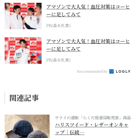
アマゾンで大人気！血圧対策はコーヒ
ーに足してみて
PR(森永乳業)
アマゾンで大人気！血圧対策はコーヒ
ーに足してみて
PR(森永乳業)
Recommended by
関連記事
サライの通販「らくだ屋通信販売部」商品
ハリスツイード・レザーオンキャ
ップ｜伝統…