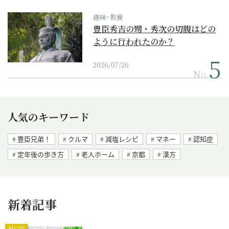
趣味･教養
豊臣秀吉の甥・秀次の切腹はどの
ように行われたのか？
2026/07/26
No.
人気のキーワード
豊臣兄弟！
クルマ
減塩レシピ
マネー
認知症
定年後の歩き方
老人ホーム
京都
漢方
新着記事
NEW