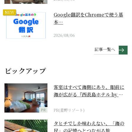
NEW
Google翻訳をChromeで使う基
本…
2026/08/06
記事一覧へ
ピックアップ
客室はすべて海側にあり、眼前に
海が広がる『西表島ホテル by 星
野リゾート』
PR
PR(星野リゾート)
タヒチでしか味わえない、「海の
民」の記憶へとつながる旅