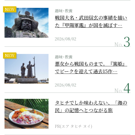
NEW
趣味･教養
戦国大名・武田信玄の事績を描い
た『甲陽軍鑑』が国を滅ぼす…
2026/08/02
No.
NEW
趣味･教養
悪女から戦国ものまで。『篤姫』
でピークを迎えて過去15作…
2026/08/02
No.
タヒチでしか味わえない、「海の
民」の記憶へとつながる旅
PR(エア タヒチ ヌイ)