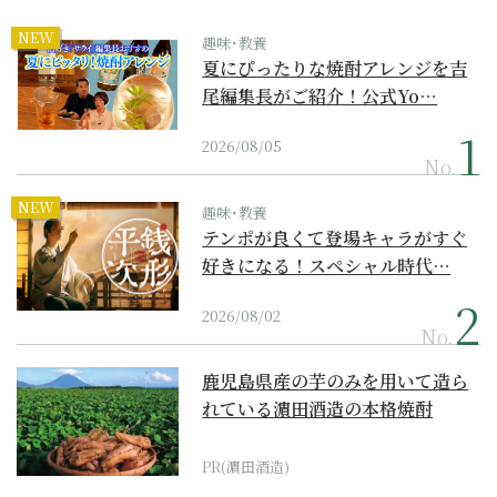
NEW
趣味･教養
夏にぴったりな焼酎アレンジを吉
尾編集長がご紹介！公式Yo…
2026/08/05
No.
NEW
趣味･教養
テンポが良くて登場キャラがすぐ
好きになる！スペシャル時代…
2026/08/02
No.
鹿児島県産の芋のみを用いて造ら
れている濵田酒造の本格焼酎
PR(濵田酒造)