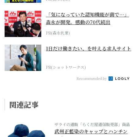
「気になっていた認知機能が菌で…」
森永が開発。感動の70代続出
PR(森永乳業)
1日だけ働きたい、を叶える求人サイト
PR(ショットワークス)
Recommended by
関連記事
サライの通販「らくだ屋通信販売部」商品
武州正藍染のキャップとハンチン