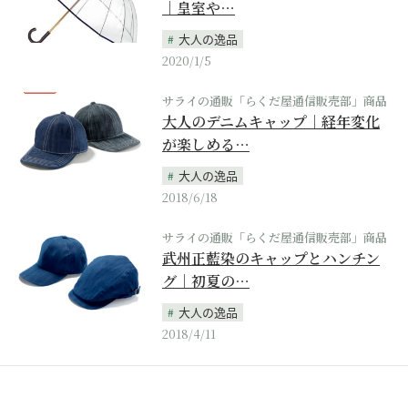
｜皇室や…
大人の逸品
2020/1/5
サライの通販「らくだ屋通信販売部」商品
大人のデニムキャップ｜経年変化
が楽しめる…
大人の逸品
2018/6/18
サライの通販「らくだ屋通信販売部」商品
武州正藍染のキャップとハンチン
グ｜初夏の…
大人の逸品
2018/4/11