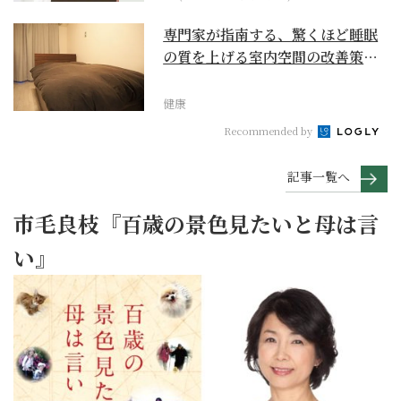
専門家が指南する、驚くほど睡眠
の質を上げる室内空間の改善策と
は
健康
Recommended by
記事一覧へ
市毛良枝『百歳の景色見たいと母は言
い』