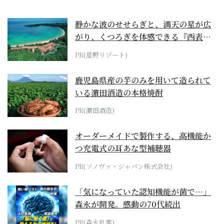
静かな波のせせらぎと、満天の星が広
がり、くつろぎを体感できる『西表島
ホテル by...
PR(星野リゾート)
鹿児島県産の芋のみを用いて造られて
いる濵田酒造の本格焼酎
PR(濵田酒造)
オーダーメイドで製作する、高機能か
つ充電式の耳あな型補聴器
PR(ソノヴァ・ジャパン株式会社)
「気になっていた認知機能が菌で…」
森永が開発。感動の70代続出
PR(森永乳業)