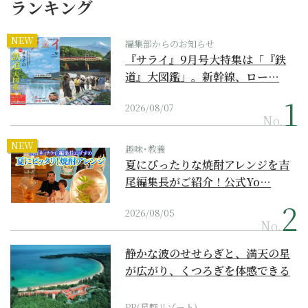
ランキング
NEW
編集部からのお知らせ
『サライ』9月号大特集は「『鉄
道』大図鑑」。新幹線、ロー…
2026/08/07
No.
NEW
趣味･教養
夏にぴったりな焼酎アレンジを吉
尾編集長がご紹介！公式Yo…
2026/08/05
No.
静かな波のせせらぎと、満天の星
が広がり、くつろぎを体感できる
『西表島ホテル by...
PR(星野リゾート)