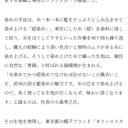
承する染織工場発のブランドが「小島屋」だ。
染めの手法は、糸一本一本に藍をたっぷりとしみ込ませて
染め上げる「綛染め」。束状にした糸（綛）を染料に浸し
て絞り、糸をほぐして干すといった作業を何十回も繰り返
し、職人の経験により深い色合いと独特のムラがある糸に
染め上げる。そうして染め上げた糸で織った生地は、縦目
に自然な「青縞」と呼ばれる縞模様が生まれる。
「糸染めでかつ綛染めでなければ出せないこの風合いこ
そ、武州が誇る藍染めの魅力です。糸の芯まで染め上げる
ので、長く使っても生地が白くならず、味わい深くなりま
す」と語るのは、社長の小島秀之氏。
その生地を使用し、東京都の帽子ブランド「オリハラスタ