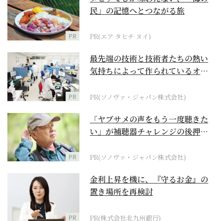
民」の記憶へとつながる旅
PR
PR(エア タヒチ ヌイ)
最先端の技術と技術者たちの熱い
気持ちによって作られているオー
ダーメイド補聴器
PR
PR(ソノヴァ・ジャパン株式会社)
「ヤブサメの声をもう一度聴きた
い」が補聴器チャレンジの後押し
に
PR
PR(ソノヴァ・ジャパン株式会社)
金利上昇を機に、『守るお金』の
置き場所を再検討
PR
PR(株式会社北九州銀行)