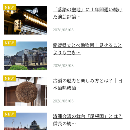
NEW
「落語の聖地」に１年間通い続け
た演芸評論…
2026/08/08
NEW
愛媛県立とべ動物園｜見せること
よりも生き…
2026/08/08
NEW
古酒の魅力と楽しみ方とは？｜日
本酒熟成酒…
2026/08/08
NEW
清洲会議の舞台「尾張国」とは？
信長の統…