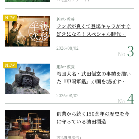
NEW
趣味･教養
テンポが良くて登場キャラがすぐ
好きになる！スペシャル時代…
2026/08/02
No.
NEW
趣味･教養
戦国大名・武田信玄の事績を描い
た『甲陽軍鑑』が国を滅ぼす…
2026/08/02
No.
創業から続く150余年の歴史を今
に守っている濵田酒造
PR(濵田酒造)