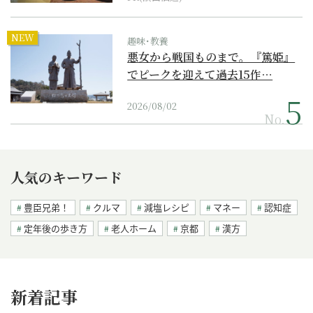
NEW
趣味･教養
悪女から戦国ものまで。『篤姫』
でピークを迎えて過去15作…
2026/08/02
No.
人気のキーワード
豊臣兄弟！
クルマ
減塩レシピ
マネー
認知症
定年後の歩き方
老人ホーム
京都
漢方
新着記事