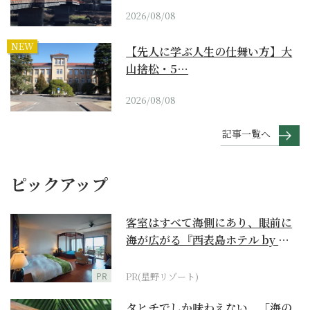
2026/08/08
NEW
【先人に学ぶ人生の仕舞い方】大
山捨松・5…
2026/08/08
記事一覧へ
ピックアップ
客室はすべて海側にあり、眼前に
海が広がる『西表島ホテル by 星
野リゾート』
PR
PR(星野リゾート)
タヒチでしか味わえない、「海の