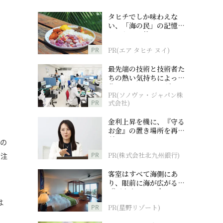
タヒチでしか味わえな
い、「海の民」の記憶へ
とつながる旅
PR
PR(エア タヒチ ヌイ)
最先端の技術と技術者た
ちの熱い気持ちによって
作られているオーダーメ
PR(ソノヴァ・ジャパン株
イド補聴器
PR
式会社)
金利上昇を機に、『守る
お金』の置き場所を再検
討
人の
PR
PR(株式会社北九州銀行)
も注
客室はすべて海側にあ
り、眼前に海が広がる
『西表島ホテル by 星野
リゾート』
は
PR
PR(星野リゾート)
、