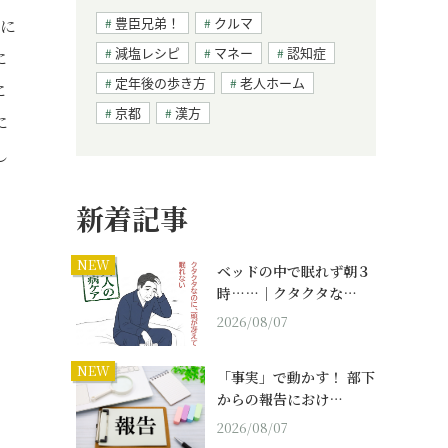
豊臣兄弟！
クルマ
てに
減塩レシピ
マネー
認知症
に
定年後の歩き方
老人ホーム
に
京都
漢方
に
し
新着記事
NEW
ベッドの中で眠れず朝３
時……｜クタクタな…
2026/08/07
NEW
「事実」で動かす！ 部下
からの報告におけ…
2026/08/07