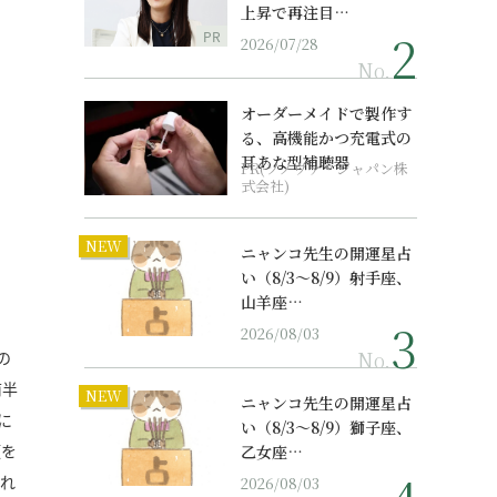
上昇で再注目…
PR
2026/07/28
No.
オーダーメイドで製作す
る、高機能かつ充電式の
耳あな型補聴器
PR(ソノヴァ・ジャパン株
式会社)
NEW
ニャンコ先生の開運星占
い（8/3～8/9）射手座、
山羊座…
2026/08/03
No.
の
前半
NEW
ニャンコ先生の開運星占
に
い（8/3～8/9）獅子座、
頭を
乙女座…
われ
2026/08/03