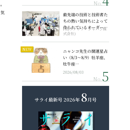
No.
う。
。気
最先端の技術と技術者た
ちの熱い気持ちによって
作られているオーダーメ
PR(ソノヴァ・ジャパン株
イド補聴器
式会社)
NEW
ニャンコ先生の開運星占
い（8/3～8/9）牡羊座、
牡牛座…
2026/08/03
No.
8
サライ最新号
2026年
月号