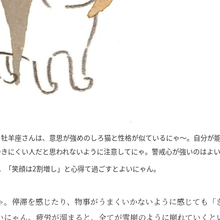
る牡羊座さんは、意思が強めのしろ猫と性格が似ているにゃ～。自分が
つきにくい人だと思われないように注意してにゃ。警戒心が強いのはよ
。「笑顔は2割増し」と心得て過ごすとよいにゃん。
ゃ。停滞を感じたり、物事がうまくいかないように感じても「
いにゃん。疲労が溜まると、全てが雪崩のように崩れていくと