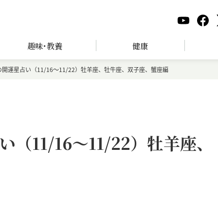
趣味･教養
健康
開運星占い（11/16～11/22）牡羊座、牡牛座、双子座、蟹座編
11/16～11/22）牡羊座、