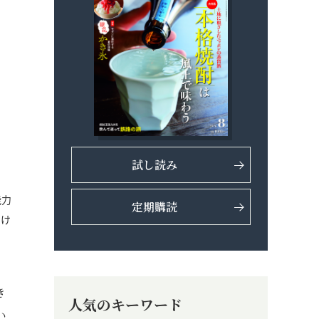
試し読み
能力
定期購読
いけ
き
人気のキーワード
い