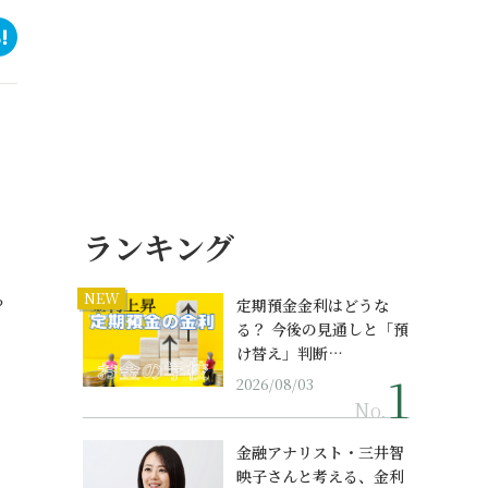
ランキング
NEW
？
定期預金金利はどうな
る？ 今後の見通しと「預
け替え」判断…
2026/08/03
No.
金融アナリスト・三井智
映子さんと考える、金利