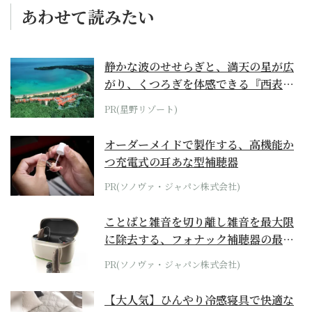
あわせて読みたい
静かな波のせせらぎと、満天の星が広
がり、くつろぎを体感できる『西表島
ホテル by...
PR(星野リゾート)
オーダーメイドで製作する、高機能か
つ充電式の耳あな型補聴器
PR(ソノヴァ・ジャパン株式会社)
ことばと雑音を切り離し雑音を最大限
に除去する、フォナック補聴器の最上
位モデル
PR(ソノヴァ・ジャパン株式会社)
【大人気】ひんやり冷感寝具で快適な