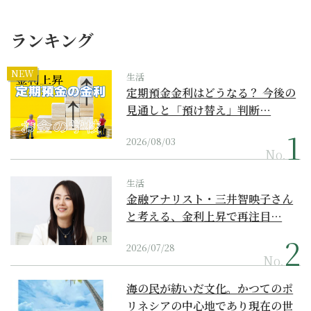
ランキング
NEW
生活
定期預金金利はどうなる？ 今後の
見通しと「預け替え」判断…
2026/08/03
No.
生活
金融アナリスト・三井智映子さん
と考える、金利上昇で再注目…
PR
2026/07/28
No.
海の民が紡いだ文化。かつてのポ
リネシアの中心地であり現在の世