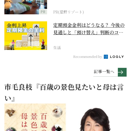
野リゾート』
PR
PR(星野リゾート)
定期預金金利はどうなる？ 今後の
見通しと「預け替え」判断のコツ
【お金の学校】
生活
Recommended by
記事一覧へ
市毛良枝『百歳の景色見たいと母は言
い』