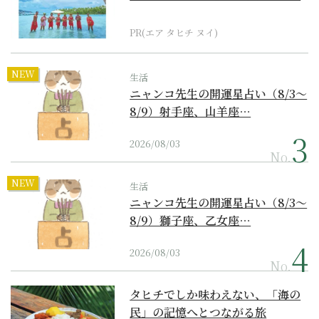
界遺産からみえてくる...
PR(エア タヒチ ヌイ)
NEW
生活
ニャンコ先生の開運星占い（8/3～
8/9）射手座、山羊座…
2026/08/03
No.
NEW
生活
ニャンコ先生の開運星占い（8/3～
8/9）獅子座、乙女座…
2026/08/03
No.
タヒチでしか味わえない、「海の
民」の記憶へとつながる旅