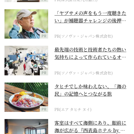
「ヤブサメの声をもう一度聴きた
い」が補聴器チャレンジの後押し
に
PR
PR(ソノヴァ・ジャパン株式会社)
最先端の技術と技術者たちの熱い
気持ちによって作られているオー
ダーメイド補聴器
PR
PR(ソノヴァ・ジャパン株式会社)
タヒチでしか味わえない、「海の
民」の記憶へとつながる旅
PR
PR(エア タヒチ ヌイ)
客室はすべて海側にあり、眼前に
海が広がる『西表島ホテル by 星