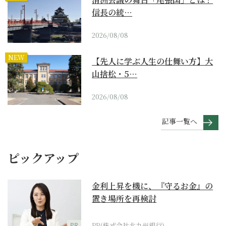
信長の統…
2026/08/08
NEW
【先人に学ぶ人生の仕舞い方】大
山捨松・5…
2026/08/08
記事一覧へ
ピックアップ
金利上昇を機に、『守るお金』の
置き場所を再検討
PR
PR(株式会社北九州銀行)