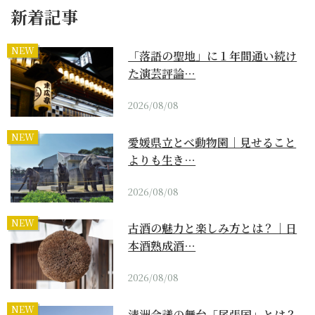
新着記事
NEW
「落語の聖地」に１年間通い続け
た演芸評論…
2026/08/08
NEW
愛媛県立とべ動物園｜見せること
よりも生き…
2026/08/08
NEW
古酒の魅力と楽しみ方とは？｜日
本酒熟成酒…
2026/08/08
NEW
清洲会議の舞台「尾張国」とは？