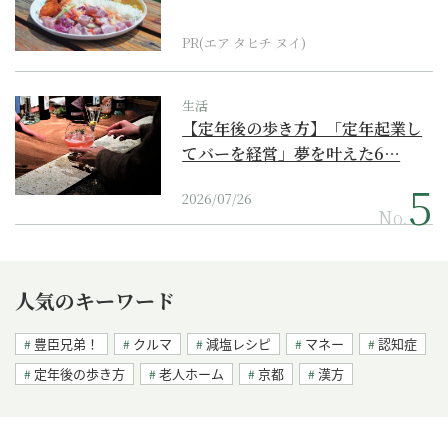
PR(エア タヒチ ヌイ)
生活
【定年後の歩き方】「定年起業し
てバーを経営」夢を叶えた6…
2026/07/26
No.
人気のキーワード
豊臣兄弟！
クルマ
減塩レシピ
マネー
認知症
定年後の歩き方
老人ホーム
京都
漢方