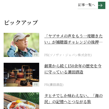
記事一覧へ
ピックアップ
「ヤブサメの声をもう一度聴きた
い」が補聴器チャレンジの後押し
に
PR
PR(ソノヴァ・ジャパン株式会社)
創業から続く150余年の歴史を今
に守っている濵田酒造
PR
PR(濵田酒造)
タヒチでしか味わえない、「海の
民」の記憶へとつながる旅