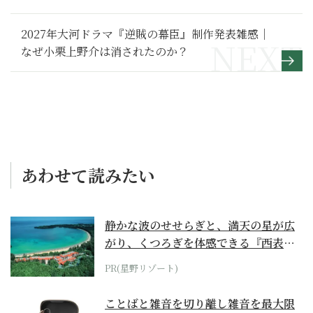
た答えとは～その１～
2027年大河ドラマ『逆賊の幕臣』制作発表雑感｜
なぜ小栗上野介は消されたのか？
あわせて読みたい
静かな波のせせらぎと、満天の星が広
がり、くつろぎを体感できる『西表島
ホテル by...
PR(星野リゾート)
ことばと雑音を切り離し雑音を最大限