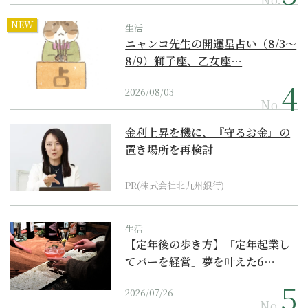
NEW
生活
ニャンコ先生の開運星占い（8/3～
8/9）獅子座、乙女座…
2026/08/03
No.
金利上昇を機に、『守るお金』の
置き場所を再検討
PR(株式会社北九州銀行)
生活
【定年後の歩き方】「定年起業し
てバーを経営」夢を叶えた6…
2026/07/26
No.