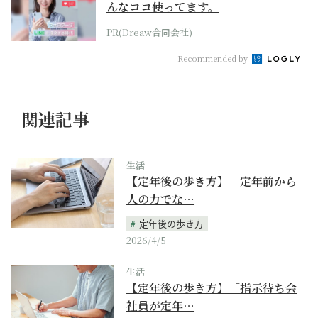
んなココ使ってます。
PR(Dreaw合同会社)
Recommended by
関連記事
生活
【定年後の歩き方】「定年前から
人の力でな…
定年後の歩き方
2026/4/5
生活
【定年後の歩き方】「指示待ち会
社員が定年…