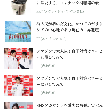
に除去する、フォナック補聴器の最上
位モデル
PR(ソノヴァ・ジャパン株式会社)
海の民が紡いだ文化。かつてのポリネ
シアの中心地であり現在の世界遺産か
らみえてくる...
PR(エア タヒチ ヌイ)
アマゾンで大人気！血圧対策はコーヒ
ーに足してみて
PR(森永乳業)
アマゾンで大人気！血圧対策はコーヒ
ーに足してみて
PR(森永乳業)
SNSアカウントを着実に成長。実はみ