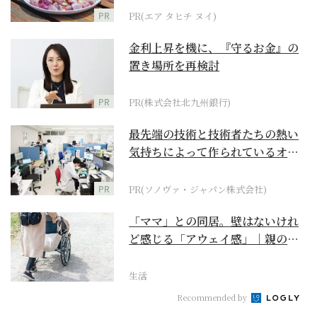
PR
PR(エア タヒチ ヌイ)
金利上昇を機に、『守るお金』の
置き場所を再検討
PR
PR(株式会社北九州銀行)
最先端の技術と技術者たちの熱い
気持ちによって作られているオー
ダーメイド補聴器
PR
PR(ソノヴァ・ジャパン株式会社)
「ママ」との同居。壁はないけれ
ど感じる「アウェイ感」｜親の終
の棲家をどう選ぶ？【...
生活
Recommended by