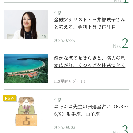
No.
生活
金融アナリスト・三井智映子さん
と考える、金利上昇で再注目…
PR
2026/07/28
No.
静かな波のせせらぎと、満天の星
が広がり、くつろぎを体感できる
『西表島ホテル by...
PR(星野リゾート)
NEW
生活
ニャンコ先生の開運星占い（8/3～
8/9）射手座、山羊座…
2026/08/03
No.