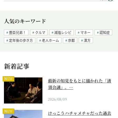
人気のキーワード
豊臣兄弟！
クルマ
減塩レシピ
マネー
認知症
定年後の歩き方
老人ホーム
京都
漢方
新着記事
NEW
最新の知見をもとに描かれた「清
須会議」。…
2026/08/09
NEW
けっこうハチャメチャだった過去