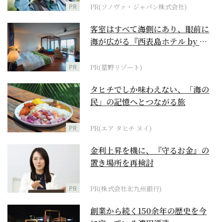
PR
PR(ソノヴァ・ジャパン株式会社)
客室はすべて海側にあり、眼前に
海が広がる『西表島ホテル by 星
野リゾート』
PR
PR(星野リゾート)
タヒチでしか味わえない、「海の
民」の記憶へとつながる旅
PR
PR(エア タヒチ ヌイ)
金利上昇を機に、『守るお金』の
置き場所を再検討
PR
PR(株式会社北九州銀行)
創業から続く150余年の歴史を今