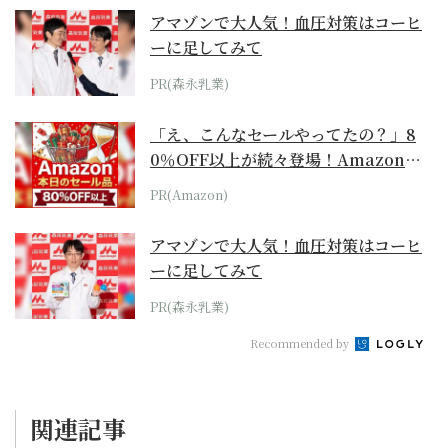
アマゾンで大人気！血圧対策はコーヒ
ーに足してみて
PR(森永乳業)
「え、こんなセールやってたの？」8
0％OFF以上が続々登場！Amazonの
本気が...
PR(Amazon)
アマゾンで大人気！血圧対策はコーヒ
ーに足してみて
PR(森永乳業)
Recommended by
関連記事