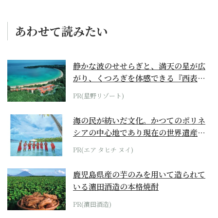
あわせて読みたい
静かな波のせせらぎと、満天の星が広
がり、くつろぎを体感できる『西表島
ホテル by...
PR(星野リゾート)
海の民が紡いだ文化。かつてのポリネ
シアの中心地であり現在の世界遺産か
らみえてくる...
PR(エア タヒチ ヌイ)
鹿児島県産の芋のみを用いて造られて
いる濵田酒造の本格焼酎
PR(濵田酒造)