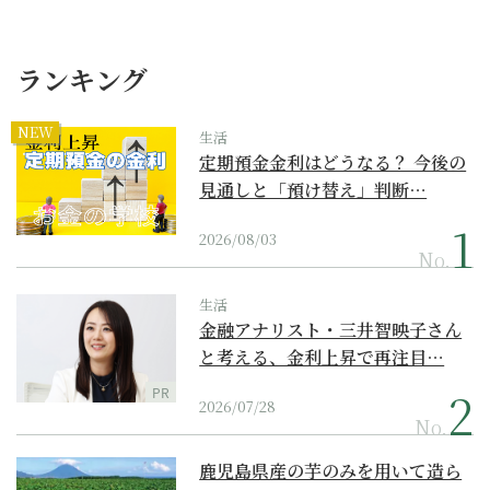
ランキング
NEW
生活
定期預金金利はどうなる？ 今後の
見通しと「預け替え」判断…
2026/08/03
No.
生活
金融アナリスト・三井智映子さん
と考える、金利上昇で再注目…
PR
2026/07/28
No.
鹿児島県産の芋のみを用いて造ら