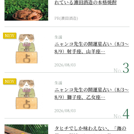
れている濵田酒造の本格焼酎
PR(濵田酒造)
NEW
生活
ニャンコ先生の開運星占い（8/3～
8/9）射手座、山羊座…
2026/08/03
No.
NEW
生活
ニャンコ先生の開運星占い（8/3～
8/9）獅子座、乙女座…
2026/08/03
No.
タヒチでしか味わえない、「海の