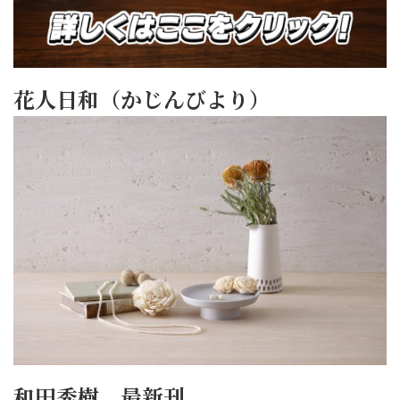
花人日和（かじんびより）
和田秀樹 最新刊