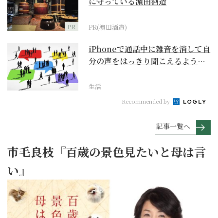
に守っている濵田酒造
PR
PR(濵田酒造)
iPhoneで通話中に雑音を消して自
分の声をはっきり聞こえるように
するには？【ス...
生活
Recommended by
記事一覧へ
市毛良枝『百歳の景色見たいと母は言
い』