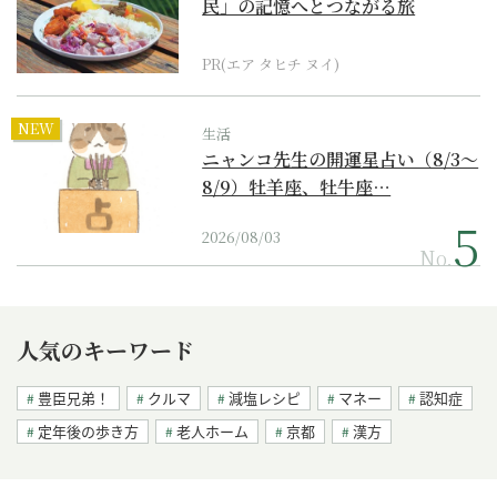
民」の記憶へとつながる旅
PR(エア タヒチ ヌイ)
NEW
生活
ニャンコ先生の開運星占い（8/3～
8/9）牡羊座、牡牛座…
2026/08/03
No.
人気のキーワード
豊臣兄弟！
クルマ
減塩レシピ
マネー
認知症
定年後の歩き方
老人ホーム
京都
漢方