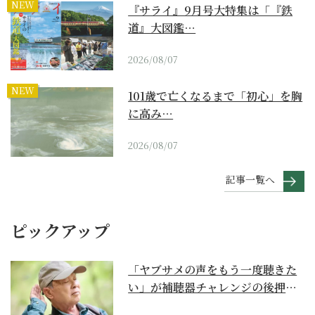
NEW
『サライ』9月号大特集は「『鉄
道』大図鑑…
2026/08/07
NEW
101歳で亡くなるまで「初心」を胸
に高み…
2026/08/07
記事一覧へ
ピックアップ
「ヤブサメの声をもう一度聴きた
い」が補聴器チャレンジの後押し
に