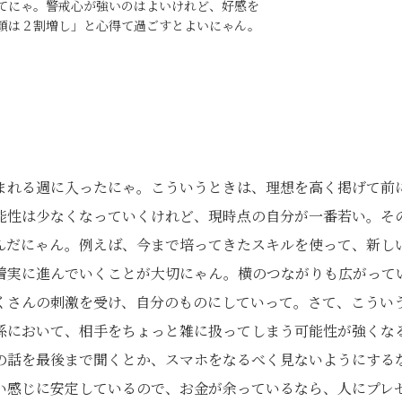
てにゃ。警戒心が強いのはよいけれど、好感を
顔は２割増し」と心得て過ごすとよいにゃん。
まれる週に入ったにゃ。こういうときは、理想を高く掲げて前
能性は少なくなっていくけれど、現時点の自分が一番若い。そ
んだにゃん。例えば、今まで培ってきたスキルを使って、新し
着実に進んでいくことが大切にゃん。横のつながりも広がって
くさんの刺激を受け、自分のものにしていって。さて、こうい
係において、相手をちょっと雑に扱ってしまう可能性が強くな
の話を最後まで聞くとか、スマホをなるべく見ないようにする
い感じに安定しているので、お金が余っているなら、人にプレ