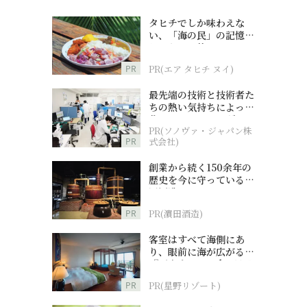
タヒチでしか味わえな
い、「海の民」の記憶へ
とつながる旅
PR
PR(エア タヒチ ヌイ)
最先端の技術と技術者た
ちの熱い気持ちによって
作られているオーダーメ
PR(ソノヴァ・ジャパン株
イド補聴器
PR
式会社)
創業から続く150余年の
歴史を今に守っている濵
田酒造
PR
PR(濵田酒造)
客室はすべて海側にあ
り、眼前に海が広がる
『西表島ホテル by 星野
リゾート』
PR
PR(星野リゾート)