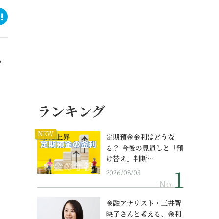
？
ランキング
NEW
定期預金金利はどうな
る？ 今後の見通しと「預
け替え」判断…
2026/08/03
No.
金融アナリスト・三井智
映子さんと考える、金利