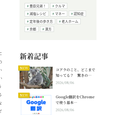
豊臣兄弟！
クルマ
減塩レシピ
マネー
認知症
定年後の歩き方
老人ホーム
京都
漢方
に
新着記事
の
NEW
い
コアラのこと、どこまで
知ってる？ 驚きの…
い
2026/08/06
う
る
NEW
Google翻訳をChrome
な
で使う基本…
2026/08/06
ゼ