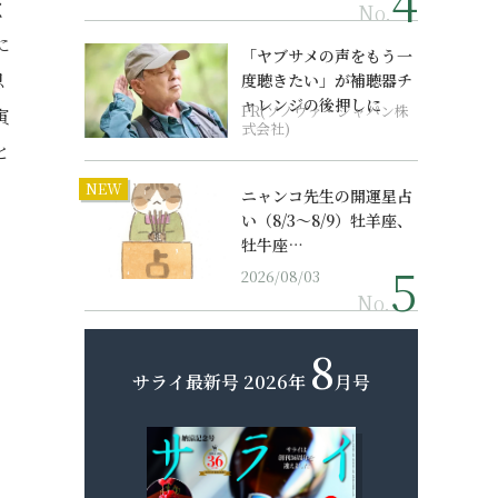
く
No.
に
「ヤブサメの声をもう一
思
度聴きたい」が補聴器チ
ャレンジの後押しに
PR(ソノヴァ・ジャパン株
寅
式会社)
と
NEW
ニャンコ先生の開運星占
い（8/3～8/9）牡羊座、
牡牛座…
2026/08/03
No.
8
サライ最新号
2026年
月号