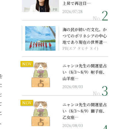
上昇で再注目…
PR
2026/07/28
No.
海の民が紡いだ文化。か
つてのポリネシアの中心
地であり現在の世界遺産
からみえてくる...
PR(エア タヒチ ヌイ)
NEW
ニャンコ先生の開運星占
い（8/3～8/9）射手座、
を
山羊座…
に
2026/08/03
No.
と
NEW
て
ニャンコ先生の開運星占
い（8/3～8/9）獅子座、
こ
乙女座…
、
2026/08/03