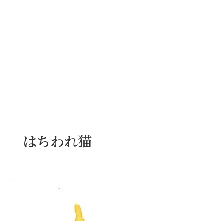
。
日） はちわれ猫