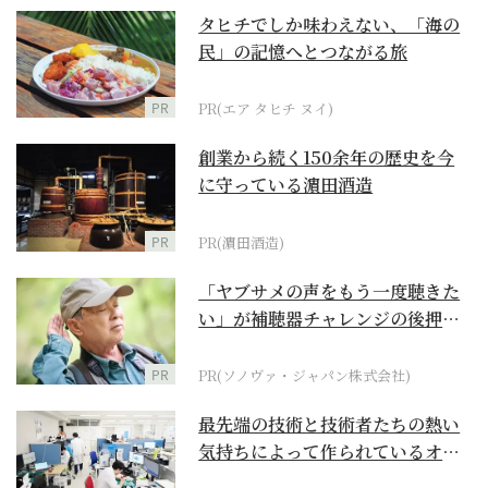
タヒチでしか味わえない、「海の
民」の記憶へとつながる旅
PR
PR(エア タヒチ ヌイ)
創業から続く150余年の歴史を今
に守っている濵田酒造
PR
PR(濵田酒造)
「ヤブサメの声をもう一度聴きた
い」が補聴器チャレンジの後押し
に
PR
PR(ソノヴァ・ジャパン株式会社)
最先端の技術と技術者たちの熱い
気持ちによって作られているオー
ダーメイド補聴器