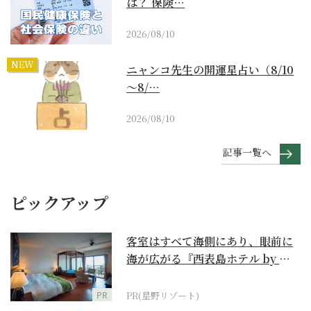
は？ 保険…
2026/08/10
NEW
ニャンコ先生の開運星占い（8/10
～8/…
2026/08/10
記事一覧へ
ピックアップ
客室はすべて海側にあり、眼前に
海が広がる『西表島ホテル by 星
野リゾート』
PR
PR(星野リゾート)