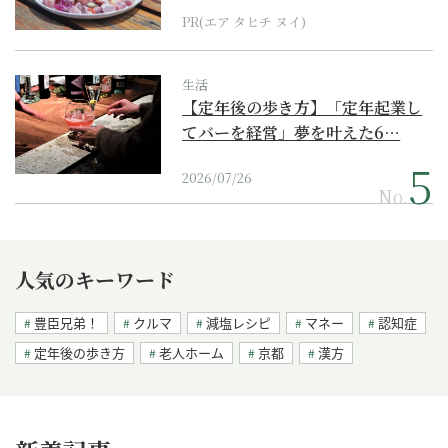
PR(エア タヒチ ヌイ)
生活
【定年後の歩き方】「定年起業し
てバーを経営」夢を叶えた6…
2026/07/26
No.
人気のキーワード
豊臣兄弟！
クルマ
減塩レシピ
マネー
認知症
定年後の歩き方
老人ホーム
京都
漢方