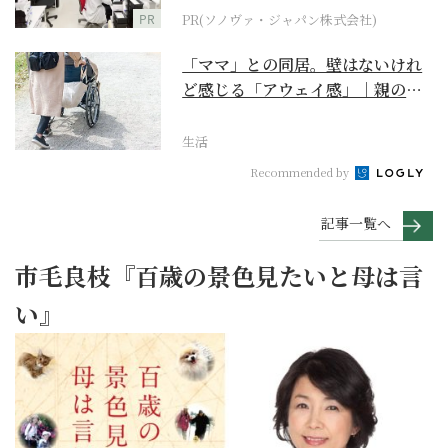
PR
PR(ソノヴァ・ジャパン株式会社)
「ママ」との同居。壁はないけれ
ど感じる「アウェイ感」｜親の終
の棲家をどう選ぶ？【...
生活
Recommended by
記事一覧へ
市毛良枝『百歳の景色見たいと母は言
い』