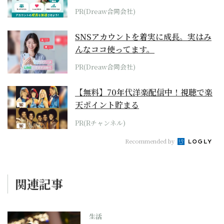
PR(Dreaw合同会社)
SNSアカウントを着実に成長。実はみ
んなココ使ってます。
PR(Dreaw合同会社)
【無料】70年代洋楽配信中！視聴で楽
天ポイント貯まる
PR(Rチャンネル)
Recommended by
関連記事
生活