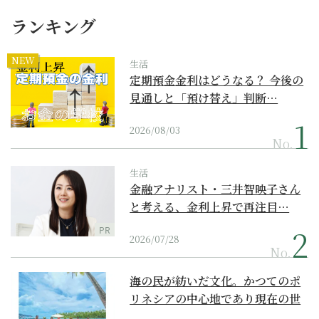
ランキング
NEW
生活
定期預金金利はどうなる？ 今後の
見通しと「預け替え」判断…
2026/08/03
No.
生活
金融アナリスト・三井智映子さん
と考える、金利上昇で再注目…
PR
2026/07/28
No.
海の民が紡いだ文化。かつてのポ
リネシアの中心地であり現在の世
界遺産からみえてくる...