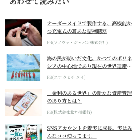
あわせて読みたい
オーダーメイドで製作する、高機能か
つ充電式の耳あな型補聴器
PR(ソノヴァ・ジャパン株式会社)
海の民が紡いだ文化。かつてのポリネ
シアの中心地であり現在の世界遺産か
らみえてくる...
PR(エア タヒチ ヌイ)
「金利のある世界」の新たな資産管理
のあり方とは？
PR(株式会社北九州銀行)
SNSアカウントを着実に成長。実はみ
んなココ使ってます。