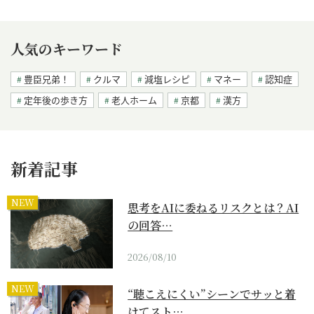
人気のキーワード
豊臣兄弟！
クルマ
減塩レシピ
マネー
認知症
定年後の歩き方
老人ホーム
京都
漢方
新着記事
NEW
思考をAIに委ねるリスクとは？AI
の回答…
2026/08/10
NEW
“聴こえにくい”シーンでサッと着
けてスト…