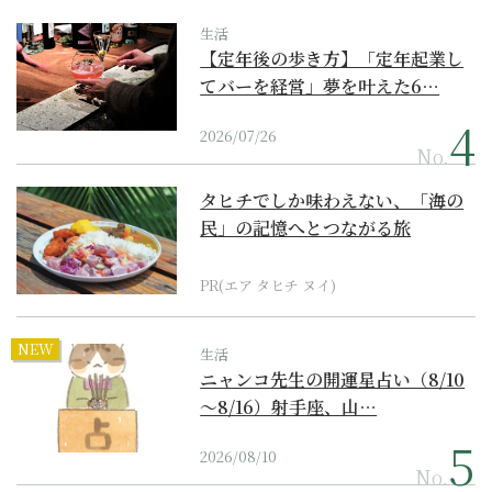
生活
【定年後の歩き方】「定年起業し
てバーを経営」夢を叶えた6…
2026/07/26
No.
タヒチでしか味わえない、「海の
民」の記憶へとつながる旅
PR(エア タヒチ ヌイ)
NEW
生活
ニャンコ先生の開運星占い（8/10
～8/16）射手座、山…
2026/08/10
No.