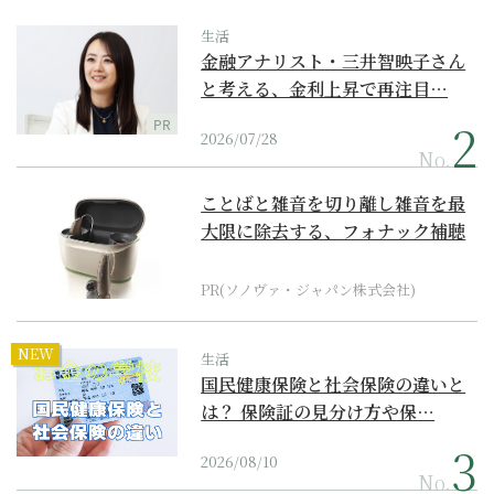
生活
金融アナリスト・三井智映子さん
と考える、金利上昇で再注目…
PR
2026/07/28
No.
ことばと雑音を切り離し雑音を最
大限に除去する、フォナック補聴
器の最上位モデル
PR(ソノヴァ・ジャパン株式会社)
NEW
生活
国民健康保険と社会保険の違いと
は？ 保険証の見分け方や保…
2026/08/10
No.