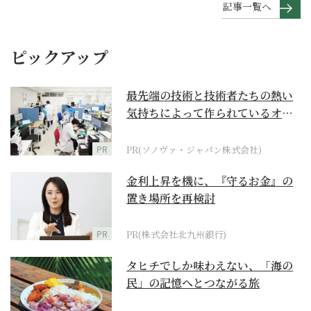
記事一覧へ
ピックアップ
最先端の技術と技術者たちの熱い
気持ちによって作られているオー
ダーメイド補聴器
PR
PR(ソノヴァ・ジャパン株式会社)
金利上昇を機に、『守るお金』の
置き場所を再検討
PR
PR(株式会社北九州銀行)
タヒチでしか味わえない、「海の
民」の記憶へとつながる旅