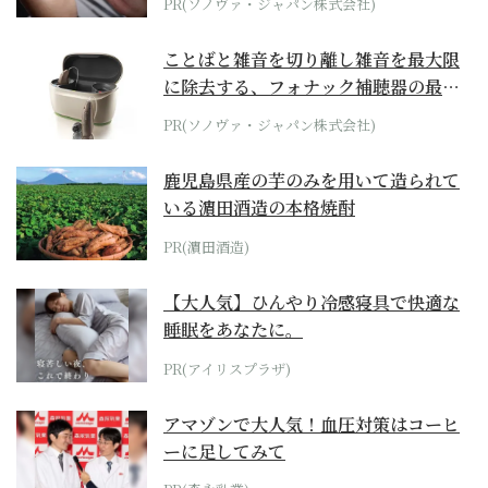
PR(ソノヴァ・ジャパン株式会社)
ことばと雑音を切り離し雑音を最大限
に除去する、フォナック補聴器の最上
位モデル
PR(ソノヴァ・ジャパン株式会社)
鹿児島県産の芋のみを用いて造られて
いる濵田酒造の本格焼酎
PR(濵田酒造)
【大人気】ひんやり冷感寝具で快適な
睡眠をあなたに。
PR(アイリスプラザ)
アマゾンで大人気！血圧対策はコーヒ
ーに足してみて