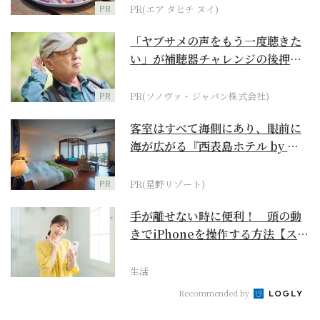
PR
PR(エア タヒチ ヌイ)
「ヤブサメの声をもう一度聴きた
い」が補聴器チャレンジの後押し
に
PR
PR(ソノヴァ・ジャパン株式会社)
客室はすべて海側にあり、眼前に
海が広がる『西表島ホテル by 星
野リゾート』
PR
PR(星野リゾート)
手が離せない時に便利！ 頭の動
きでiPhoneを操作する方法【スマ
ホ基本のき 第...
生活
Recommended by