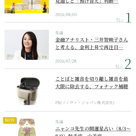
見通しと「預け替え」判断…
2026/08/03
No.
生活
金融アナリスト・三井智映子さん
と考える、金利上昇で再注目…
PR
2026/07/28
No.
ことばと雑音を切り離し雑音を最
大限に除去する、フォナック補聴
器の最上位モデル
PR(ソノヴァ・ジャパン株式会社)
NEW
生活
ニャンコ先生の開運星占い（8/3～