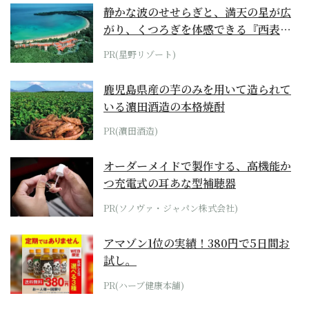
静かな波のせせらぎと、満天の星が広
がり、くつろぎを体感できる『西表島
ホテル by...
PR(星野リゾート)
鹿児島県産の芋のみを用いて造られて
いる濵田酒造の本格焼酎
PR(濵田酒造)
オーダーメイドで製作する、高機能か
つ充電式の耳あな型補聴器
PR(ソノヴァ・ジャパン株式会社)
アマゾン1位の実績！380円で5日間お
試し。
PR(ハーブ健康本舗)