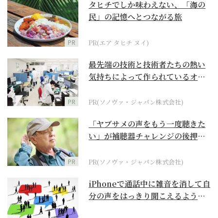
タヒチでしか味わえない、「海の
民」の記憶へとつながる旅
PR
PR(エア タヒチ ヌイ)
最先端の技術と技術者たちの熱い
気持ちによって作られているオー
ダーメイド補聴器
PR
PR(ソノヴァ・ジャパン株式会社)
「ヤブサメの声をもう一度聴きた
い」が補聴器チャレンジの後押し
に
PR
PR(ソノヴァ・ジャパン株式会社)
iPhoneで通話中に雑音を消して自
分の声をはっきり聞こえるように
するには？【ス...