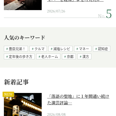
2026/07/26
No.
人気のキーワード
豊臣兄弟！
クルマ
減塩レシピ
マネー
認知症
定年後の歩き方
老人ホーム
京都
漢方
新着記事
NEW
「落語の聖地」に１年間通い続け
た演芸評論…
2026/08/08