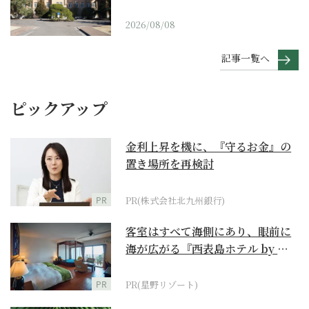
2026/08/08
記事一覧へ
ピックアップ
金利上昇を機に、『守るお金』の
置き場所を再検討
PR
PR(株式会社北九州銀行)
客室はすべて海側にあり、眼前に
海が広がる『西表島ホテル by 星
野リゾート』
PR
PR(星野リゾート)