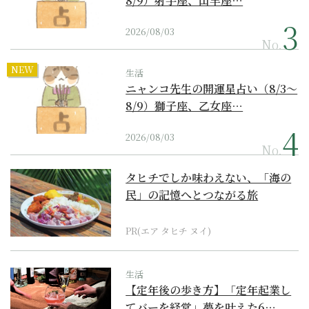
8/9）射手座、山羊座…
2026/08/03
No.
NEW
生活
ニャンコ先生の開運星占い（8/3～
8/9）獅子座、乙女座…
2026/08/03
No.
タヒチでしか味わえない、「海の
民」の記憶へとつながる旅
PR(エア タヒチ ヌイ)
生活
【定年後の歩き方】「定年起業し
てバーを経営」夢を叶えた6…