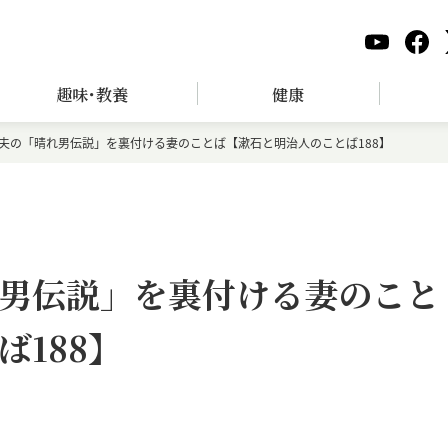
趣味･教養
健康
夫の「晴れ男伝説」を裏付ける妻のことば【漱石と明治人のことば188】
男伝説」を裏付ける妻のこと
188】