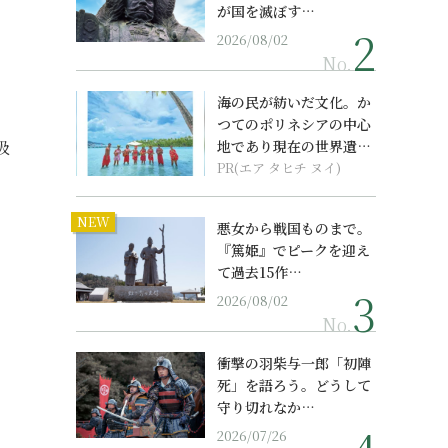
が国を滅ぼす…
2026/08/02
No.
海の民が紡いだ文化。か
つてのポリネシアの中心
吸
地であり現在の世界遺産
からみえてくる...
PR(エア タヒチ ヌイ)
NEW
悪女から戦国ものまで。
『篤姫』でピークを迎え
て過去15作…
2026/08/02
No.
衝撃の羽柴与一郎「初陣
死」を語ろう。どうして
守り切れなか…
2026/07/26