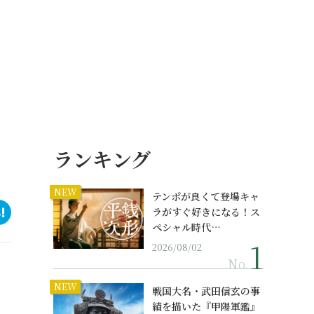
ランキング
NEW
テンポが良くて登場キャ
ラがすぐ好きになる！ス
ペシャル時代…
2026/08/02
No.
NEW
戦国大名・武田信玄の事
績を描いた『甲陽軍鑑』