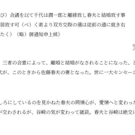
び）合議を以て千代は潤一郎と離縁致し春夫と結婚致す事
居致す可（べ）く素より双方交際の儀は従前の通に就き右
たく）（略）御通知申上候》
。三者の合意によって、離婚と結婚がなされることになった、
代が、このときから佐藤春夫の妻となった。世に一大センセー
がしろにしているのを見かねた春夫の同情心が、愛情へと変わっ
が交わされるが、谷崎の気が変わって破談。春夫と谷崎は絶交