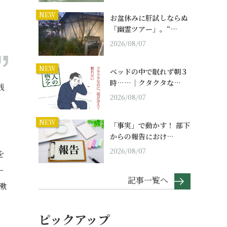
NEW
お盆休みに肝試しならぬ
「幽霊ツアー」。“…
2026/08/07
NEW
ベッドの中で眠れず朝３
時……｜クタクタな…
残
2026/08/07
NEW
「事実」で動かす！ 部下
からの報告におけ…
2026/08/07
を
ー
記事一覧へ
漱
ピックアップ