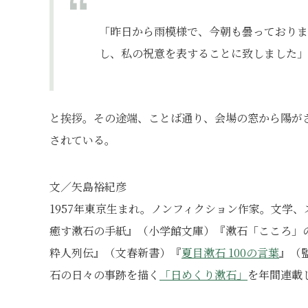
「昨日から雨模様で、今朝も曇っておりま
し、私の祝意を表することに致しました」
と挨拶。その途端、ことば通り、会場の窓から陽が
されている。
文／矢島裕紀彦
1957年東京生まれ。ノンフィクション作家。文学
癒す漱石の手紙』（小学館文庫）『漱石「こころ」
粋人列伝』（文春新書）『
夏目漱石 100の言葉
』（
石の日々の事跡を描く
「日めくり漱石」
を年間連載