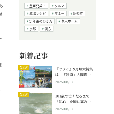
あ
豊臣兄弟！
クルマ
減塩レシピ
マネー
認知症
涙
定年後の歩き方
老人ホーム
京都
漢方
て
新着記事
雲
NEW
『サライ』9月号大特集
は「『鉄道』大図鑑…
2026/08/07
ル
NEW
101歳で亡くなるまで
「初心」を胸に高み…
2026/08/07