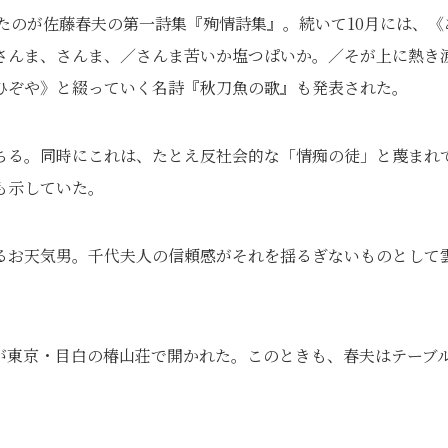
れたのが佐藤春夫の第一詩集『殉情詩集』。続いて10月には、《
さんま、さんま、／さんま苦いか塩つぱいか。／そが上に熱き
ひぞや》と綴っていく名詩『秋刀魚の歌』も発表された。
ちる。同時にこれは、たとえ反社会的な「情痴の徒」と蔑まれ
も示していた。
るお天気男。千代夫人の信頼感がそれを揺るぎないものとして
が東京・目白の椿山荘で開かれた。このときも、春夫はテーブ