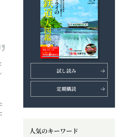
と
試し読み
シ
定期購読
た
に
人気のキーワード