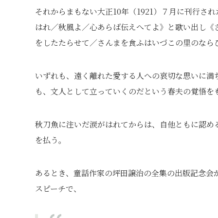
それからまもない大正10年（1921）７月に刊行さ
はれ／秋風よ／心あらば伝えへてよ》と歌い出し《
をしたたらせて／さんまを食ふはいづこの里のなら
いずれも、遠く離れた愛する人への哀切な思いに満
も、文人として立っていくのだという春夫の覚悟を
秋刀魚に注いだ涙がはれてからは、自他ともに認め
を払う。
あるとき、童話作家の坪田譲治の全集の出版記念会
スピーチで、