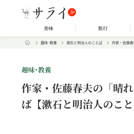
美味
旅行
趣味･教養
漱石と明治人のことば
作家・佐藤春
趣味･教養
作家・佐藤春夫の「晴れ
ば【漱石と明治人のことば
Loaded
:
/
Unmute
7.61%