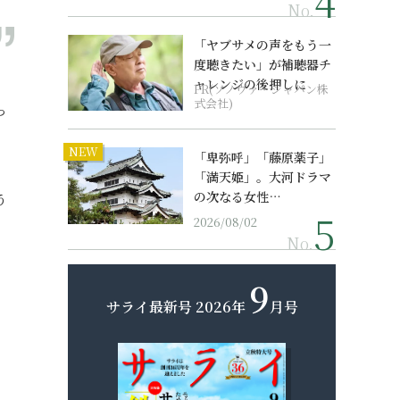
No.
「ヤブサメの声をもう一
度聴きたい」が補聴器チ
、
ャレンジの後押しに
PR(ソノヴァ・ジャパン株
式会社)
っ
NEW
「卑弥呼」「藤原薬子」
「満天姫」。大河ドラマ
の次なる女性…
う
2026/08/02
。
No.
9
サライ最新号
2026年
月号