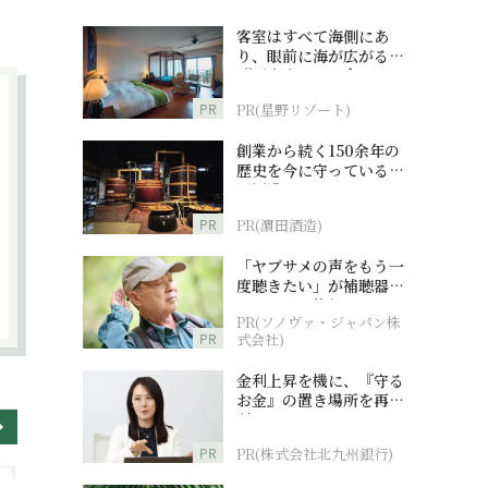
客室はすべて海側にあ
り、眼前に海が広がる
『西表島ホテル by 星野
リゾート』
PR
PR(星野リゾート)
創業から続く150余年の
歴史を今に守っている濵
田酒造
PR
PR(濵田酒造)
「ヤブサメの声をもう一
度聴きたい」が補聴器チ
ャレンジの後押しに
PR(ソノヴァ・ジャパン株
PR
式会社)
金利上昇を機に、『守る
お金』の置き場所を再検
討
PR
PR(株式会社北九州銀行)