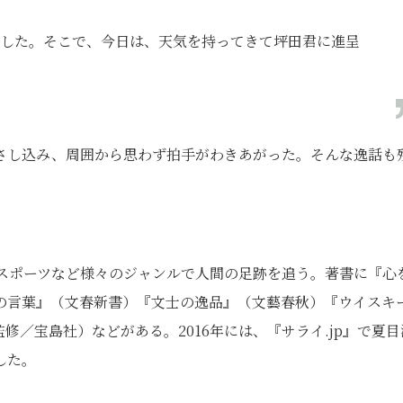
した。そこで、今日は、天気を持ってきて坪田君に進呈
さし込み、周囲から思わず拍手がわきあがった。そんな逸話も
、スポーツなど様々のジャンルで人間の足跡を追う。著書に『心
の言葉』（文春新書）『文士の逸品』（文藝春秋）『ウイスキ
監修／宝島社）などがある。2016年には、『サライ.jp』で夏目
した。