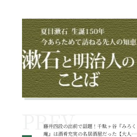
藤井四段の出前で話題！千駄ヶ谷『みろく
庵』は酒肴充実の名居酒屋だった【大人の