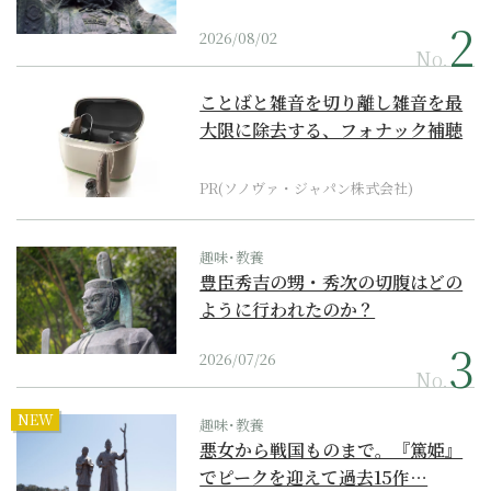
2026/08/02
No.
ことばと雑音を切り離し雑音を最
大限に除去する、フォナック補聴
器の最上位モデル
PR(ソノヴァ・ジャパン株式会社)
趣味･教養
豊臣秀吉の甥・秀次の切腹はどの
ように行われたのか？
2026/07/26
No.
NEW
趣味･教養
悪女から戦国ものまで。『篤姫』
でピークを迎えて過去15作…