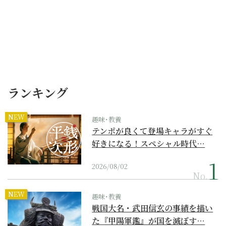
ランキング
NEW
趣味･教養
テンポが良くて登場キャラがすぐ
好きになる！スペシャル時代…
2026/08/02
No.
NEW
趣味･教養
戦国大名・武田信玄の事績を描い
た『甲陽軍鑑』が国を滅ぼす…