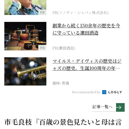
に
PR
PR(ソノヴァ・ジャパン株式会社)
創業から続く150余年の歴史を今
に守っている濵田酒造
PR
PR(濵田酒造)
マイルス・デイヴィスの歴史はジ
ャズの歴史。生誕100周年の年に
再確認するべき多大...
趣味･教養
Recommended by
記事一覧へ
市毛良枝『百歳の景色見たいと母は言