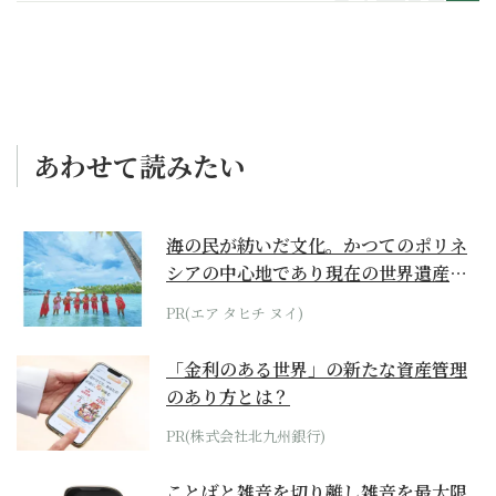
あわせて読みたい
海の民が紡いだ文化。かつてのポリネ
シアの中心地であり現在の世界遺産か
らみえてくる...
PR(エア タヒチ ヌイ)
「金利のある世界」の新たな資産管理
のあり方とは？
PR(株式会社北九州銀行)
ことばと雑音を切り離し雑音を最大限