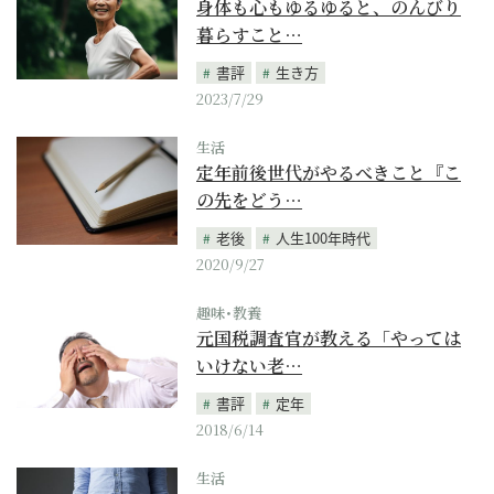
身体も心もゆるゆると、のんびり
暮らすこと…
書評
生き方
2023/7/29
生活
定年前後世代がやるべきこと『こ
の先をどう…
老後
人生100年時代
2020/9/27
趣味･教養
元国税調査官が教える「やっては
いけない老…
書評
定年
2018/6/14
生活