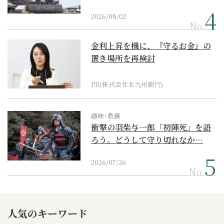
2026/08/02
No.
金利上昇を機に、『守るお金』の
置き場所を再検討
PR(株式会社北九州銀行)
趣味･教養
衝撃の羽柴与一郎「初陣死」を語
ろう。どうして守り切れなか…
2026/07/26
No.
人気のキーワード