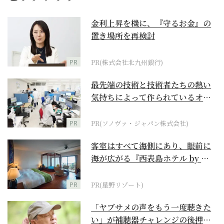
金利上昇を機に、『守るお金』の
置き場所を再検討
PR
PR(株式会社北九州銀行)
最先端の技術と技術者たちの熱い
気持ちによって作られているオー
ダーメイド補聴器
PR
PR(ソノヴァ・ジャパン株式会社)
客室はすべて海側にあり、眼前に
海が広がる『西表島ホテル by 星
野リゾート』
PR
PR(星野リゾート)
「ヤブサメの声をもう一度聴きた
い」が補聴器チャレンジの後押し