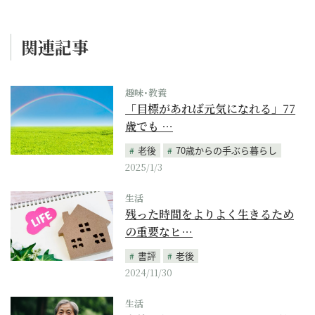
関連記事
趣味･教養
「目標があれば元気になれる」77
歳でも …
老後
70歳からの手ぶら暮らし
2025/1/3
生活
残った時間をよりよく生きるため
の重要なヒ…
書評
老後
2024/11/30
生活