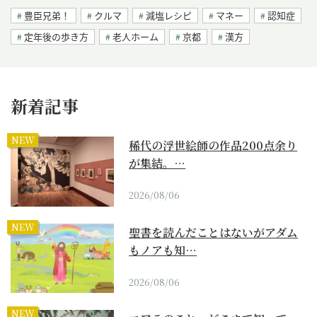
豊臣兄弟！
クルマ
減塩レシピ
マネー
認知症
定年後の歩き方
老人ホーム
京都
漢方
新着記事
NEW
稀代の浮世絵師の作品200点余り
が集結。…
2026/08/06
NEW
聖書を読んだことはないがアダム
もノアも知…
2026/08/06
NEW