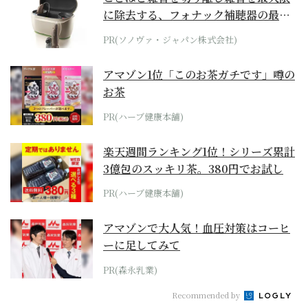
に除去する、フォナック補聴器の最上
位モデル
PR(ソノヴァ・ジャパン株式会社)
アマゾン1位「このお茶ガチです」噂の
お茶
PR(ハーブ健康本舗)
楽天週間ランキング1位！シリーズ累計
3億包のスッキリ茶。380円でお試し
PR(ハーブ健康本舗)
アマゾンで大人気！血圧対策はコーヒ
ーに足してみて
PR(森永乳業)
Recommended by