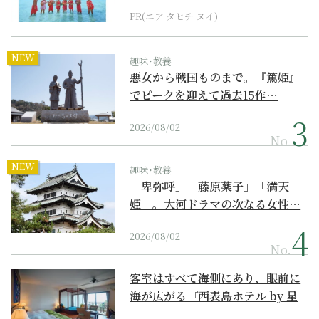
PR(エア タヒチ ヌイ)
NEW
趣味･教養
悪女から戦国ものまで。『篤姫』
でピークを迎えて過去15作…
2026/08/02
No.
NEW
趣味･教養
「卑弥呼」「藤原薬子」「満天
姫」。大河ドラマの次なる女性…
2026/08/02
No.
客室はすべて海側にあり、眼前に
海が広がる『西表島ホテル by 星
野リゾート』