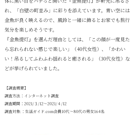
体に黒い目をパチっと開いた『金魚提灯』が軒先に吊るさ
れ、「白壁の町並み」に彩りを添えています。青い空には
金魚が良く映えるので、風鈴と一緒に飾るとお家でも旅行
気分を楽しめそうです。
『金魚提灯』を選んだ理由としては、「この顔が一度見た
ら忘れられない感じで楽しい」（40代女性）、「かわい
い！吊るしてふわふわ揺れると癒される」（30代女性）な
どが挙げられていました。
【調査概要】
調査方法：インターネット調査
調査期間：2021/３/12〜2021/４/12
調査対象:：生活ガイド.com会員10代～80代の男女164名