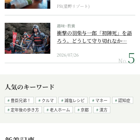
PR(星野リゾート)
趣味･教養
衝撃の羽柴与一郎「初陣死」を語
ろう。どうして守り切れなか…
2026/07/26
No.
人気のキーワード
豊臣兄弟！
クルマ
減塩レシピ
マネー
認知症
定年後の歩き方
老人ホーム
京都
漢方