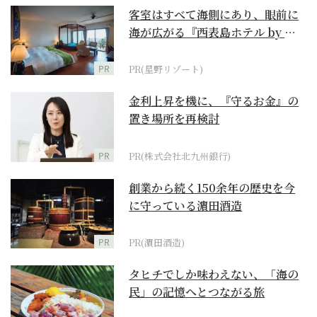
客室はすべて海側にあり、眼前に
海が広がる『西表島ホテル by 星
野リゾート』
PR
PR(星野リゾート)
金利上昇を機に、『守るお金』の
置き場所を再検討
PR
PR(株式会社北九州銀行)
創業から続く150余年の歴史を今
に守っている濵田酒造
PR
PR(濵田酒造)
タヒチでしか味わえない、「海の
民」の記憶へとつながる旅