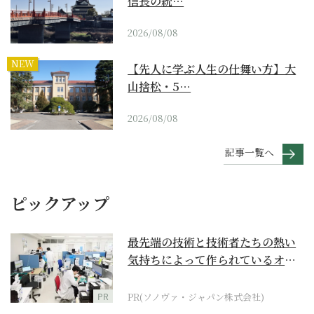
信長の統…
2026/08/08
NEW
【先人に学ぶ人生の仕舞い方】大
山捨松・5…
2026/08/08
記事一覧へ
ピックアップ
最先端の技術と技術者たちの熱い
気持ちによって作られているオー
ダーメイド補聴器
PR
PR(ソノヴァ・ジャパン株式会社)