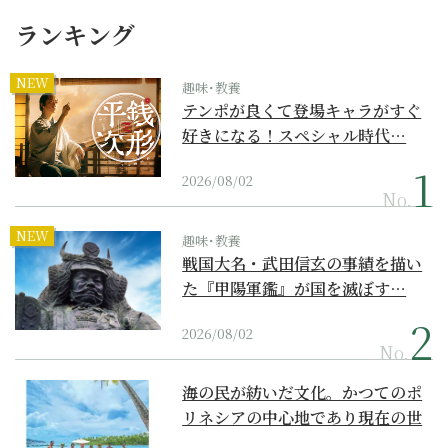
ランキング
NEW
趣味･教養
テンポが良くて登場キャラがすぐ
好きになる！スペシャル時代…
2026/08/02
No.
NEW
趣味･教養
戦国大名・武田信玄の事績を描い
た『甲陽軍鑑』が国を滅ぼす…
2026/08/02
No.
海の民が紡いだ文化。かつてのポ
リネシアの中心地であり現在の世
界遺産からみえてくる...