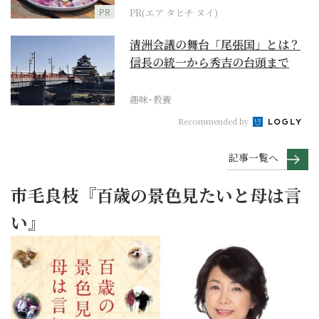
PR
PR(エア タヒチ ヌイ)
清洲会議の舞台「尾張国」とは？
信長の統一から秀吉の台頭まで
趣味･教養
Recommended by
記事一覧へ
市毛良枝『百歳の景色見たいと母は言
い』