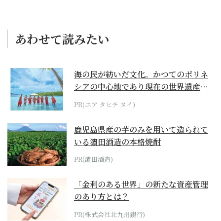
あわせて読みたい
海の民が紡いだ文化。かつてのポリネ
シアの中心地であり現在の世界遺産か
らみえてくる...
PR(エア タヒチ ヌイ)
鹿児島県産の芋のみを用いて造られて
いる濵田酒造の本格焼酎
PR(濵田酒造)
「金利のある世界」の新たな資産管理
のあり方とは？
PR(株式会社北九州銀行)