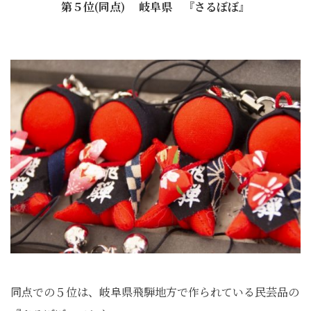
第５位(同点) 岐阜県 『さるぼぼ』
同点での５位は、岐阜県飛騨地方で作られている民芸品の