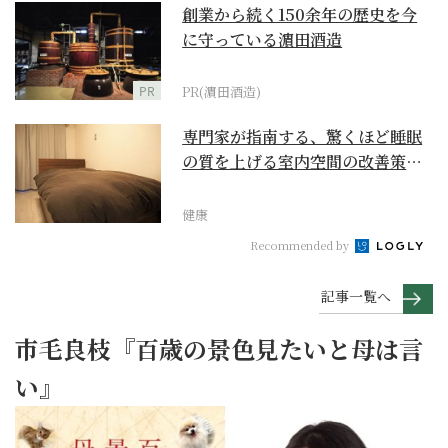
創業から続く150余年の歴史を今
に守っている濵田酒造
PR
PR(濵田酒造)
専門家が指南する、驚くほど睡眠
の質を上げる室内空間の改善策と
は
健康
Recommended by
記事一覧へ
市毛良枝『百歳の景色見たいと母は言
い』