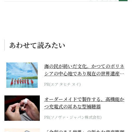
あわせて読みたい
海の民が紡いだ文化。かつてのポリネ
シアの中心地であり現在の世界遺産か
らみえてくる...
PR(エア タヒチ ヌイ)
オーダーメイドで製作する、高機能か
つ充電式の耳あな型補聴器
PR(ソノヴァ・ジャパン株式会社)