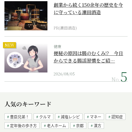
創業から続く150余年の歴史を今
に守っている濵田酒造
PR(濵田酒造)
NEW
健康
便秘の原因は腸のむくみ!? 今日
からできる腸活習慣をご紹…
2026/08/05
No.
人気のキーワード
豊臣兄弟！
クルマ
減塩レシピ
マネー
認知症
定年後の歩き方
老人ホーム
京都
漢方