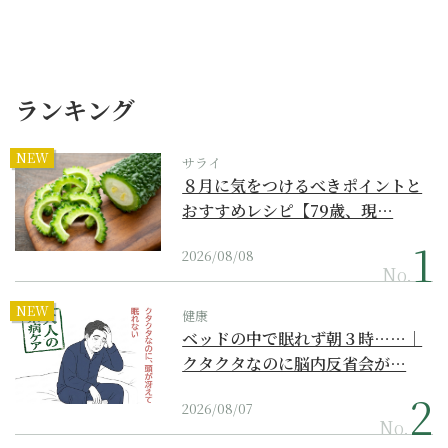
ランキング
NEW
サライ
８月に気をつけるべきポイントと
おすすめレシピ【79歳、現…
2026/08/08
No.
NEW
健康
ベッドの中で眠れず朝３時……｜
クタクタなのに脳内反省会が…
2026/08/07
No.