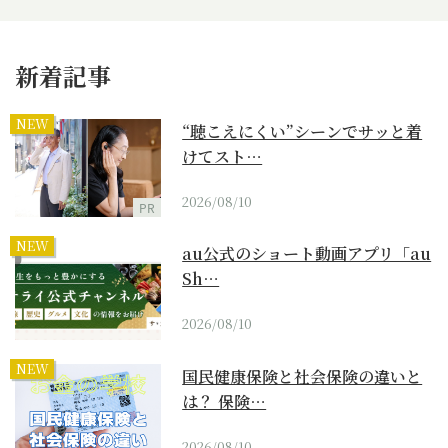
新着記事
NEW
“聴こえにくい”シーンでサッと着
けてスト…
2026/08/10
PR
NEW
au公式のショート動画アプリ「au
Sh…
2026/08/10
NEW
国民健康保険と社会保険の違いと
は？ 保険…
2026/08/10