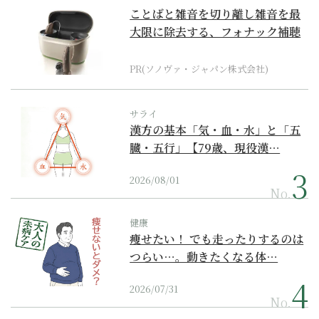
ことばと雑音を切り離し雑音を最
大限に除去する、フォナック補聴
器の最上位モデル
PR(ソノヴァ・ジャパン株式会社)
サライ
漢方の基本「気・血・水」と「五
臓・五行」【79歳、現役漢…
2026/08/01
No.
健康
痩せたい！ でも走ったりするのは
つらい…。動きたくなる体…
2026/07/31
No.