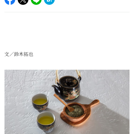
文／鈴木拓也