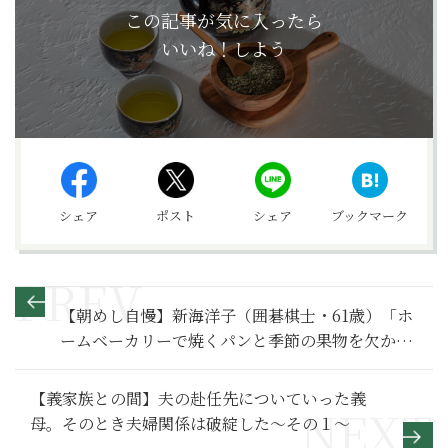
この記事が気に入ったら
いいね！しよう
シェア
ポスト
シェア
ブックマーク
【朝めし自慢】新海洋子（囲碁棋士・61歳）「ホ
ームベーカリーで焼くパンと季節の果物を欠かし
ません」
【義家族との間】夫の赴任先についていった義
母。そのとき夫婦関係は破綻した～その１～