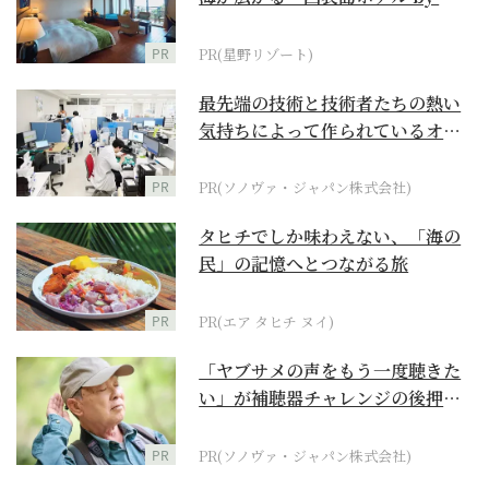
野リゾート』
PR
PR(星野リゾート)
最先端の技術と技術者たちの熱い
気持ちによって作られているオー
ダーメイド補聴器
PR
PR(ソノヴァ・ジャパン株式会社)
タヒチでしか味わえない、「海の
民」の記憶へとつながる旅
PR
PR(エア タヒチ ヌイ)
「ヤブサメの声をもう一度聴きた
い」が補聴器チャレンジの後押し
に
PR
PR(ソノヴァ・ジャパン株式会社)