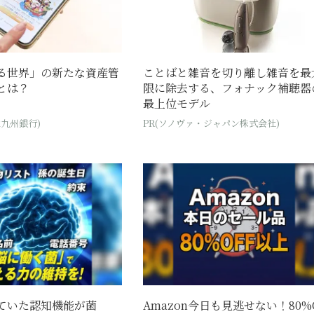
る世界」の新たな資産管
ことばと雑音を切り離し雑音を最
とは？
限に除去する、フォナック補聴器
最上位モデル
北九州銀行)
PR(ソノヴァ・ジャパン株式会社)
ていた認知機能が菌
Amazon今日も見逃せない！80%