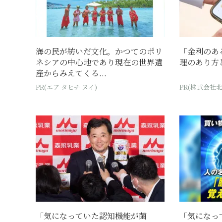
海の民が紡いだ文化。かつてのポリ
「金利のあ
ネシアの中心地であり現在の世界遺
理のあり方
産からみえてくる...
PR(エア タヒチ ヌイ)
PR(株式会社
「気になっていた認知機能が菌
「気になっ