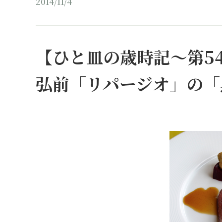
2014/11/4
【ひと皿の歳時記～第5
弘前「リパージオ」の「