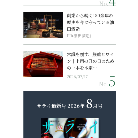
No.
創業から続く150余年の
歴史を今に守っている濵
田酒造
PR(濵田酒造)
常識を覆す、鰻重とワイ
ン｜土用の丑の日のため
の一本を本家…
2026/07/17
No.
8
サライ最新号
2026年
月号