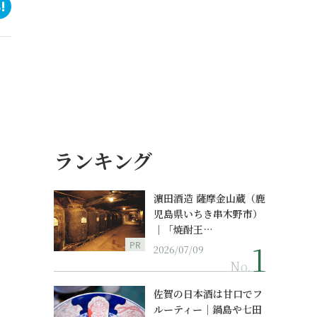
ランキング
濵田酒造 薩摩金山蔵（鹿
児島県いちき串木野市）
｜「焼酎王…
PR
2026/07/09
No.
佐賀の日本酒は甘口でフ
ルーティー｜鍋島や七田