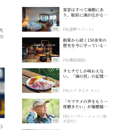
客室はすべて海側にあ
り、眼前に海が広がる
『西表島ホテル by 星野
リゾート』
PR
PR(星野リゾート)
大
の
創業から続く150余年の
歴史を今に守っている濵
田酒造
PR
PR(濵田酒造)
タヒチでしか味わえな
い、「海の民」の記憶へ
とつながる旅
PR
PR(エア タヒチ ヌイ)
「ヤブサメの声をもう一
度聴きたい」が補聴器チ
ャレンジの後押しに
PR(ソノヴァ・ジャパン株
PR
式会社)
O