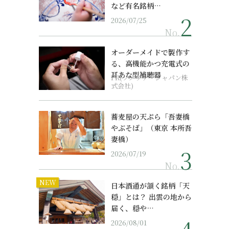
など有名銘柄…
2026/07/25
No.
オーダーメイドで製作す
る、高機能かつ充電式の
耳あな型補聴器
PR(ソノヴァ・ジャパン株
式会社)
蕎麦屋の天ぷら「吾妻橋
やぶそば」（東京 本所吾
妻橋）
2026/07/19
No.
NEW
日本酒通が頷く銘柄「天
穏」とは？ 出雲の地から
届く、穏や…
2026/08/01