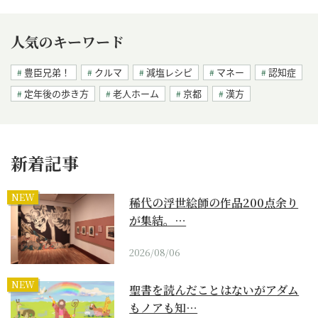
人気のキーワード
豊臣兄弟！
クルマ
減塩レシピ
マネー
認知症
定年後の歩き方
老人ホーム
京都
漢方
新着記事
NEW
稀代の浮世絵師の作品200点余り
が集結。…
2026/08/06
NEW
聖書を読んだことはないがアダム
もノアも知…