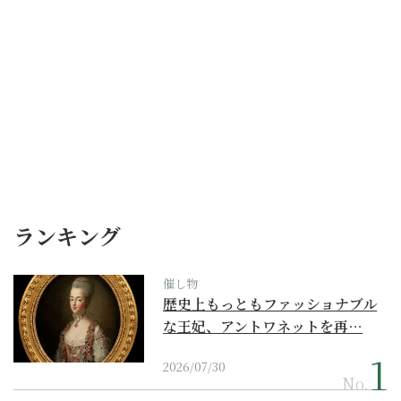
ランキング
催し物
歴史上もっともファッショナブル
な王妃、アントワネットを再…
2026/07/30
No.