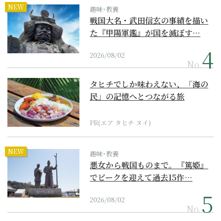
NEW
趣味･教養
戦国大名・武田信玄の事績を描い
た『甲陽軍鑑』が国を滅ぼす…
2026/08/02
No.
タヒチでしか味わえない、「海の
民」の記憶へとつながる旅
PR(エア タヒチ ヌイ)
NEW
趣味･教養
悪女から戦国ものまで。『篤姫』
でピークを迎えて過去15作…
2026/08/02
No.