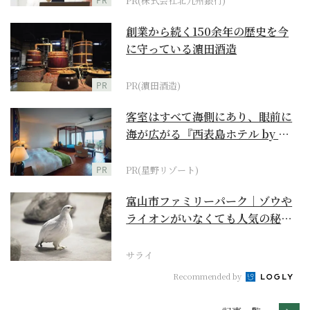
PR(株式会社北九州銀行)
創業から続く150余年の歴史を今
に守っている濵田酒造
PR
PR(濵田酒造)
客室はすべて海側にあり、眼前に
海が広がる『西表島ホテル by 星
野リゾート』
PR
PR(星野リゾート)
富山市ファミリーパーク｜ゾウや
ライオンがいなくても人気の秘密
は“おらっちゃの生き...
サライ
Recommended by