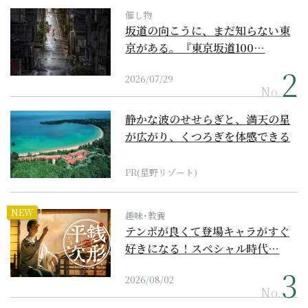
催し物
坂道の向こうに、まだ知らない東
京がある。『東京坂道100…
2026/07/29
No.
静かな波のせせらぎと、満天の星
が広がり、くつろぎを体感できる
『西表島ホテル by...
PR(星野リゾート)
NEW
趣味･教養
テンポが良くて登場キャラがすぐ
好きになる！スペシャル時代…
2026/08/02
No.