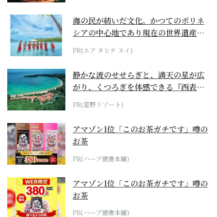
海の民が紡いだ文化。かつてのポリネ
シアの中心地であり現在の世界遺産か
らみえてくる...
PR(エア タヒチ ヌイ)
静かな波のせせらぎと、満天の星が広
がり、くつろぎを体感できる『西表島
ホテル by...
PR(星野リゾート)
アマゾン1位「このお茶ガチです」噂の
お茶
PR(ハーブ健康本舗)
アマゾン1位「このお茶ガチです」噂の
お茶
PR(ハーブ健康本舗)