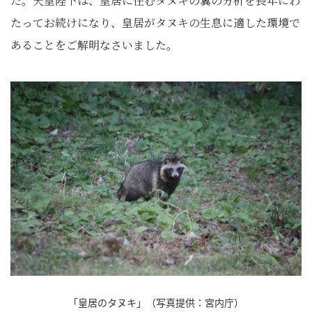
た。天皇陛下は、皇居に住むタヌキの糞の分析を長年にわ
たってお続けになり、皇居がタヌキの生息に適した環境で
あることをご解明なさいました。
「皇居のタヌキ」（写真提供：宮内庁）