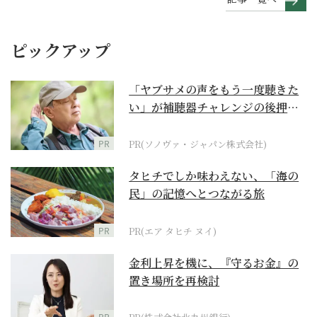
ピックアップ
「ヤブサメの声をもう一度聴きた
い」が補聴器チャレンジの後押し
に
PR
PR(ソノヴァ・ジャパン株式会社)
タヒチでしか味わえない、「海の
民」の記憶へとつながる旅
PR
PR(エア タヒチ ヌイ)
金利上昇を機に、『守るお金』の
置き場所を再検討
PR