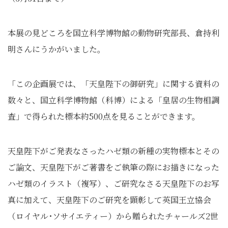
本展の見どころを国立科学博物館の動物研究部長、倉持利
明さんにうかがいました。
「この企画展では、「天皇陛下の御研究」に関する資料の
数々と、国立科学博物館（科博）による「皇居の生物相調
査」で得られた標本約500点を見ることができます。
天皇陛下がご発表なさったハゼ類の新種の実物標本とその
ご論文、天皇陛下がご著書をご執筆の際にお描きになった
ハゼ類のイラスト（複写）、ご研究なさる天皇陛下のお写
真に加えて、天皇陛下のご研究を顕彰して英国王立協会
（ロイヤル･ソサイエティー）から贈られたチャールズ2世