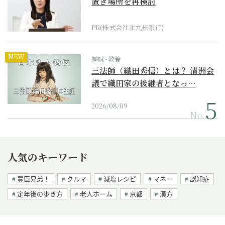
置き場所を再検討
PR(株式会社北九州銀行)
NEW
趣味･教養
三法師（織田秀信）とは？ 清洲会
議で織田家の後継者となっ…
2026/08/09
No.
人気のキーワード
豊臣兄弟！
クルマ
減塩レシピ
マネー
認知症
定年後の歩き方
老人ホーム
京都
漢方