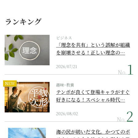
ランキング
ビジネス
「理念を共有」という誤解が組織
を崩壊させる！正しい理念の…
2026/07/21
No.
NEW
趣味･教養
テンポが良くて登場キャラがすぐ
好きになる！スペシャル時代…
2026/08/02
No.
海の民が紡いだ文化。かつてのポ