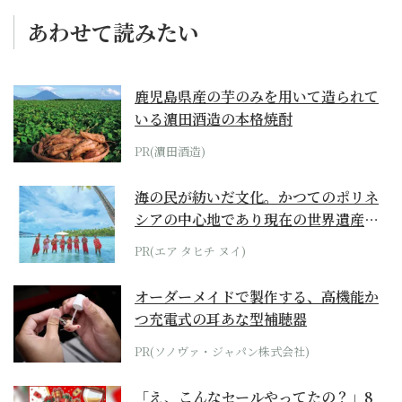
あわせて読みたい
鹿児島県産の芋のみを用いて造られて
いる濵田酒造の本格焼酎
PR(濵田酒造)
海の民が紡いだ文化。かつてのポリネ
シアの中心地であり現在の世界遺産か
らみえてくる...
PR(エア タヒチ ヌイ)
オーダーメイドで製作する、高機能か
つ充電式の耳あな型補聴器
PR(ソノヴァ・ジャパン株式会社)
「え、こんなセールやってたの？」8