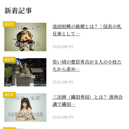
新着記事
NEW
池田恒興の最期とは？｜信長の乳
兄弟として…
2026/08/09
NEW
若い頃の豊臣秀吉が主人の小姓た
ちから虐め…
2026/08/09
NEW
三法師（織田秀信）とは？ 清洲会
議で織田…
2026/08/09