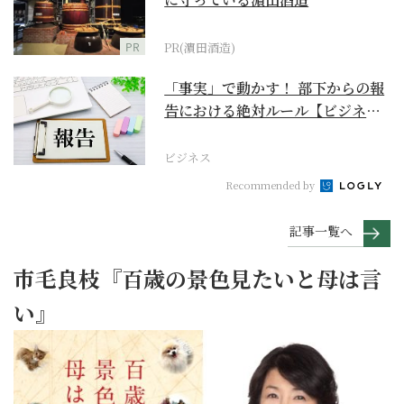
PR
PR(濵田酒造)
「事実」で動かす！ 部下からの報
告における絶対ルール【ビジネス
最前線】
ビジネス
Recommended by
記事一覧へ
市毛良枝『百歳の景色見たいと母は言
い』