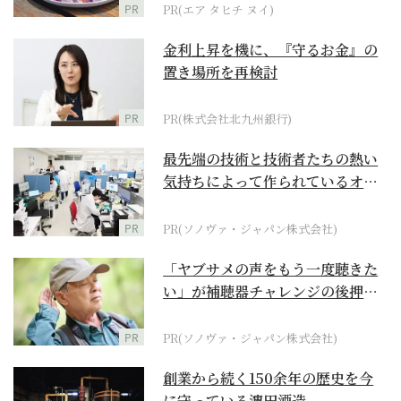
PR
PR(エア タヒチ ヌイ)
金利上昇を機に、『守るお金』の
置き場所を再検討
PR
PR(株式会社北九州銀行)
最先端の技術と技術者たちの熱い
気持ちによって作られているオー
ダーメイド補聴器
PR
PR(ソノヴァ・ジャパン株式会社)
「ヤブサメの声をもう一度聴きた
い」が補聴器チャレンジの後押し
に
PR
PR(ソノヴァ・ジャパン株式会社)
創業から続く150余年の歴史を今
に守っている濵田酒造