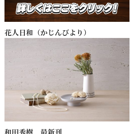
花人日和（かじんびより）
和田秀樹 最新刊