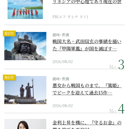
リネシアの中心地であり現在の世
界遺産からみえてくる...
PR(エア タヒチ ヌイ)
NEW
趣味･教養
戦国大名・武田信玄の事績を描い
た『甲陽軍鑑』が国を滅ぼす…
2026/08/02
No.
NEW
趣味･教養
悪女から戦国ものまで。『篤姫』
でピークを迎えて過去15作…
2026/08/02
No.
金利上昇を機に、『守るお金』の