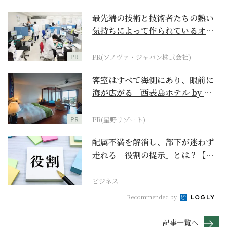
最先端の技術と技術者たちの熱い
気持ちによって作られているオー
ダーメイド補聴器
PR
PR(ソノヴァ・ジャパン株式会社)
客室はすべて海側にあり、眼前に
海が広がる『西表島ホテル by 星
野リゾート』
PR
PR(星野リゾート)
配属不満を解消し、部下が迷わず
走れる「役割の提示」とは？【ビ
ジネスの極意】
ビジネス
Recommended by
記事一覧へ