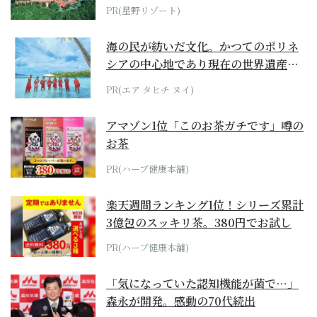
ホテル by...
PR(星野リゾート)
海の民が紡いだ文化。かつてのポリネ
シアの中心地であり現在の世界遺産か
らみえてくる...
PR(エア タヒチ ヌイ)
アマゾン1位「このお茶ガチです」噂の
お茶
PR(ハーブ健康本舗)
楽天週間ランキング1位！シリーズ累計
3億包のスッキリ茶。380円でお試し
PR(ハーブ健康本舗)
「気になっていた認知機能が菌で…」
森永が開発。感動の70代続出