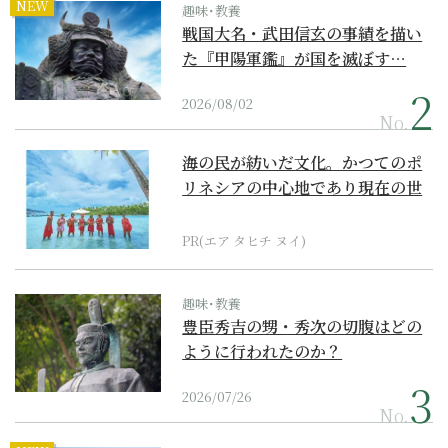
NEW
趣味･教養
戦国大名・武田信玄の事績を描い
た『甲陽軍鑑』が国を滅ぼす…
2026/08/02
No.
海の民が紡いだ文化。かつてのポ
リネシアの中心地であり現在の世
界遺産からみえてくる...
PR(エア タヒチ ヌイ)
趣味･教養
豊臣秀吉の甥・秀次の切腹はどの
ように行われたのか？
2026/07/26
No.