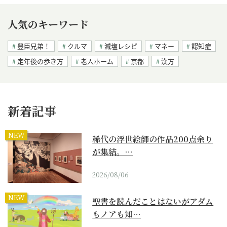
人気のキーワード
豊臣兄弟！
クルマ
減塩レシピ
マネー
認知症
定年後の歩き方
老人ホーム
京都
漢方
新着記事
NEW
稀代の浮世絵師の作品200点余り
が集結。…
2026/08/06
NEW
聖書を読んだことはないがアダム
もノアも知…