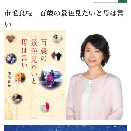
市毛良枝『百歳の景色見たいと母は言
い』