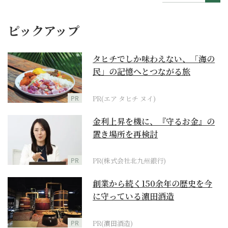
ピックアップ
タヒチでしか味わえない、「海の
民」の記憶へとつながる旅
PR
PR(エア タヒチ ヌイ)
金利上昇を機に、『守るお金』の
置き場所を再検討
PR
PR(株式会社北九州銀行)
創業から続く150余年の歴史を今
に守っている濵田酒造
PR
PR(濵田酒造)