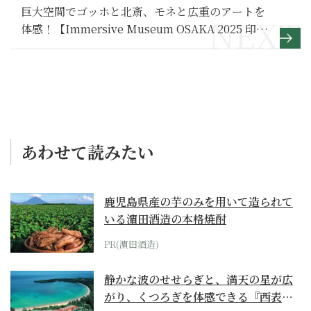
巨大空間でゴッホと北斎、モネと広重のアートを
体感！【Immersive Museum OSAKA 2025 印象
派と浮世絵】
あわせて読みたい
鹿児島県産の芋のみを用いて造られて
いる濵田酒造の本格焼酎
PR(濵田酒造)
静かな波のせせらぎと、満天の星が広
がり、くつろぎを体感できる『西表島