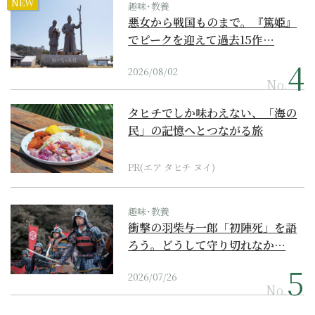
NEW
趣味･教養
悪女から戦国ものまで。『篤姫』
でピークを迎えて過去15作…
2026/08/02
No.
タヒチでしか味わえない、「海の
民」の記憶へとつながる旅
PR(エア タヒチ ヌイ)
趣味･教養
衝撃の羽柴与一郎「初陣死」を語
ろう。どうして守り切れなか…
2026/07/26
No.