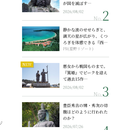
が国を滅ぼす…
2026/08/02
No.
静かな波のせせらぎと、
満天の星が広がり、くつ
ろぎを体感できる『西表
島ホテル by...
PR(星野リゾート)
NEW
悪女から戦国ものまで。
『篤姫』でピークを迎え
て過去15作…
2026/08/02
No.
豊臣秀吉の甥・秀次の切
腹はどのように行われた
のか？
ジ
2026/07/26