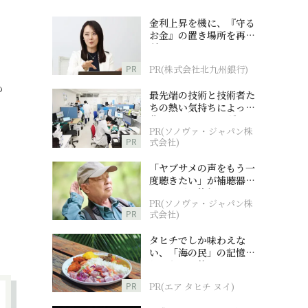
金利上昇を機に、『守る
お金』の置き場所を再検
討
PR
PR(株式会社北九州銀行)
も
最先端の技術と技術者た
ちの熱い気持ちによって
作られているオーダーメ
PR(ソノヴァ・ジャパン株
イド補聴器
PR
式会社)
「ヤブサメの声をもう一
度聴きたい」が補聴器チ
ャレンジの後押しに
PR(ソノヴァ・ジャパン株
PR
式会社)
タヒチでしか味わえな
い、「海の民」の記憶へ
とつながる旅
PR
PR(エア タヒチ ヌイ)