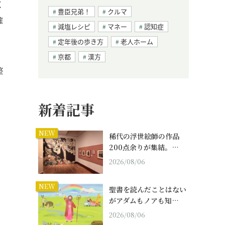
く
豊臣兄弟！
クルマ
確
減塩レシピ
マネー
認知症
定年後の歩き方
老人ホーム
京都
漢方
整
新着記事
NEW
稀代の浮世絵師の作品
200点余りが集結。…
2026/08/06
NEW
聖書を読んだことはない
がアダムもノアも知…
2026/08/06