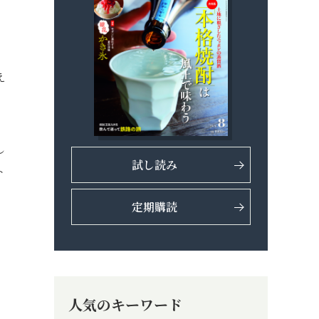
、
え
し
試し読み
ト
定期購読
人気のキーワード