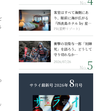
No.
客室はすべて海側にあ
り、眼前に海が広がる
ご
『西表島ホテル by 星野
る
リゾート』
PR(星野リゾート)
衝撃の羽柴与一郎「初陣
死」を語ろう。どうして
守り切れなか…
2026/07/26
No.
8
の
サライ最新号
2026年
月号
ド