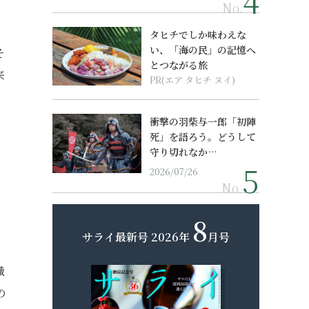
No.
タヒチでしか味わえな
い、「海の民」の記憶へ
そ
とつながる旅
来
PR(エア タヒチ ヌイ)
衝撃の羽柴与一郎「初陣
死」を語ろう。どうして
守り切れなか…
2026/07/26
No.
8
サライ最新号
2026年
月号
職
の