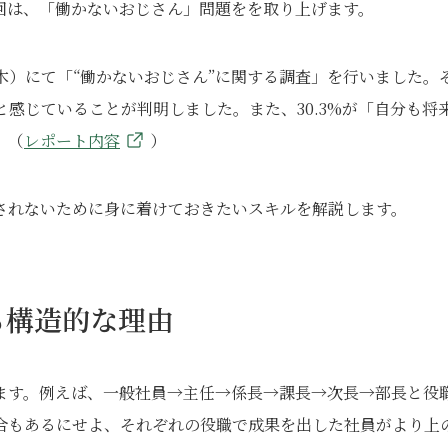
回は、「働かないおじさん」問題をを取り上げます。
日（木）にて「“働かないおじさん”に関する調査」を行いました。
ると感じていることが判明しました。また、30.3%が「自分も将
。（
レポート内容
）
されないために身に着けておきたいスキルを解説します。
る構造的な理由
ます。例えば、一般社員→主任→係長→課長→次長→部長と役
合もあるにせよ、それぞれの役職で成果を出した社員がより上