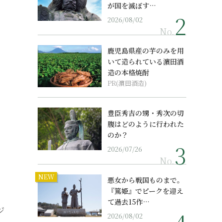
が国を滅ぼす…
2026/08/02
No.
鹿児島県産の芋のみを用
いて造られている濵田酒
造の本格焼酎
PR(濵田酒造)
豊臣秀吉の甥・秀次の切
腹はどのように行われた
のか？
2026/07/26
No.
NEW
悪女から戦国ものまで。
『篤姫』でピークを迎え
て過去15作…
ジ
2026/08/02