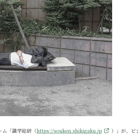
ーム「識学総研（
https://souken.shikigaku.jp
）」が、ビ