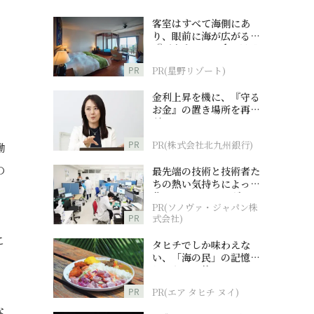
客室はすべて海側にあ
り、眼前に海が広がる
『西表島ホテル by 星野
リゾート』
PR
PR(星野リゾート)
金利上昇を機に、『守る
お金』の置き場所を再検
討
PR
PR(株式会社北九州銀行)
働
の
最先端の技術と技術者た
ちの熱い気持ちによって
作られているオーダーメ
PR(ソノヴァ・ジャパン株
イド補聴器
PR
式会社)
こ
タヒチでしか味わえな
い、「海の民」の記憶へ
とつながる旅
PR
PR(エア タヒチ ヌイ)
な