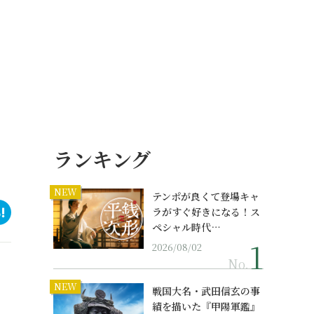
ランキング
NEW
テンポが良くて登場キャ
ラがすぐ好きになる！ス
ペシャル時代…
2026/08/02
No.
NEW
戦国大名・武田信玄の事
績を描いた『甲陽軍鑑』