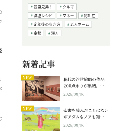
豊臣兄弟！
クルマ
の
減塩レシピ
マネー
認知症
で
定年後の歩き方
老人ホーム
京都
漢方
認
新着記事
NEW
ス
稀代の浮世絵師の作品
200点余りが集結。…
が
2026/08/06
NEW
聖書を読んだことはない
がアダムもノアも知…
じ
2026/08/06