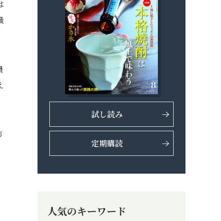
は
職
員
え
試し読み
づ
定期購読
人気のキーワード