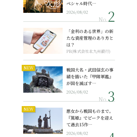
ペシャル時代…
2026/08/02
No.
「金利のある世界」の新
たな資産管理のあり方と
は？
PR(株式会社北九州銀行)
NEW
戦国大名・武田信玄の事
績を描いた『甲陽軍鑑』
が国を滅ぼす…
2026/08/02
No.
NEW
悪女から戦国ものまで。
『篤姫』でピークを迎え
て過去15作…
2026/08/02