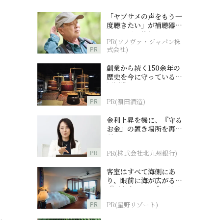
「ヤブサメの声をもう一
度聴きたい」が補聴器チ
ャレンジの後押しに
PR(ソノヴァ・ジャパン株
PR
式会社)
創業から続く150余年の
歴史を今に守っている濵
田酒造
PR
PR(濵田酒造)
金利上昇を機に、『守る
お金』の置き場所を再検
討
PR
PR(株式会社北九州銀行)
客室はすべて海側にあ
り、眼前に海が広がる
『西表島ホテル by 星野
リゾート』
PR
PR(星野リゾート)