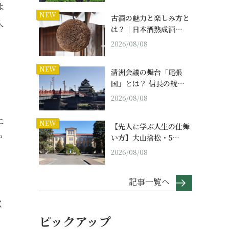
よ
NEW
古酒の魅力と楽しみ方と
入
は？｜日本酒熟成酒…
2026/08/08
NEW
清洲会議の舞台「尾張
国」とは？ 信長の統…
2026/08/08
上
NEW
【先人に学ぶ人生の仕舞
か
い方】大山捨松・5…
2026/08/08
記事一覧へ
く
ピックアップ