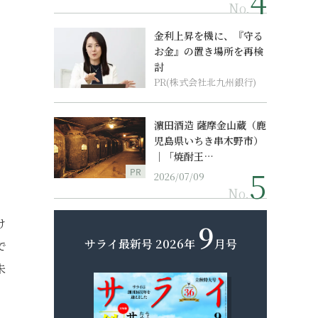
No.
金利上昇を機に、『守る
お金』の置き場所を再検
討
PR(株式会社北九州銀行)
濵田酒造 薩摩金山蔵（鹿
児島県いちき串木野市）
｜「焼酎王…
PR
2026/07/09
No.
け
9
サライ最新号
2026年
月号
で
未