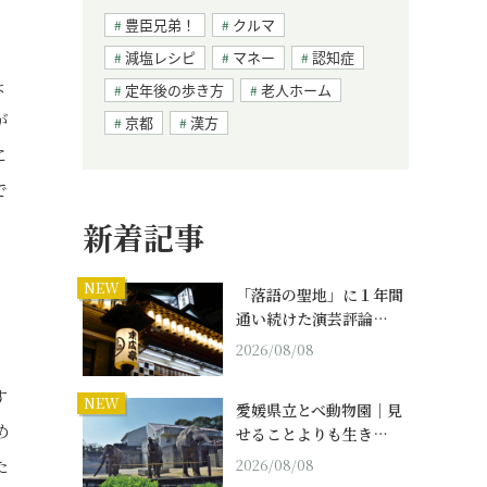
豊臣兄弟！
クルマ
減塩レシピ
マネー
認知症
ょ
定年後の歩き方
老人ホーム
が
京都
漢方
に
で
新着記事
NEW
「落語の聖地」に１年間
通い続けた演芸評論…
2026/08/08
す
NEW
愛媛県立とべ動物園｜見
め
せることよりも生き…
た
2026/08/08