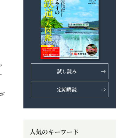
ら
試し読み
ー
司
定期購読
プが
人気のキーワード