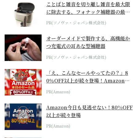
ことばと雑音を切り離し雑音を最大限
に除去する、フォナック補聴器の最上
位モデル
PR(ソノヴァ・ジャパン株式会社)
オーダーメイドで製作する、高機能か
つ充電式の耳あな型補聴器
PR(ソノヴァ・ジャパン株式会社)
「え、こんなセールやってたの？」8
0％OFF以上が続々登場！Amazonの
本気が...
PR(Amazon)
Amazon今日も見逃せない！80%OFF
以上が続々登場
PR(Amazon)