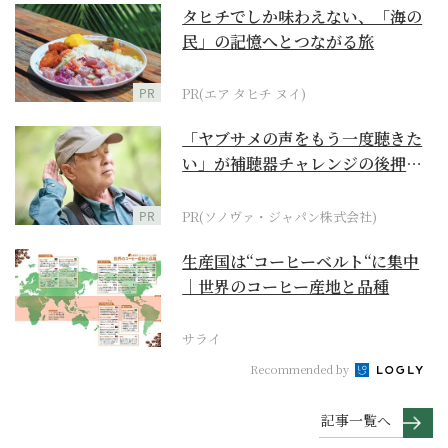
タヒチでしか味わえない、「海の
民」の記憶へとつながる旅
PR
PR(エア タヒチ ヌイ)
「ヤブサメの声をもう一度聴きた
い」が補聴器チャレンジの後押し
に
PR
PR(ソノヴァ・ジャパン株式会社)
生産国は“コーヒーベルト“に集中
｜世界のコーヒー産地と品種
サライ
Recommended by
記事一覧へ