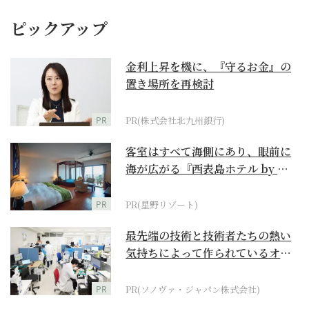
ピックアップ
金利上昇を機に、『守るお金』の
置き場所を再検討
PR
PR(株式会社北九州銀行)
客室はすべて海側にあり、眼前に
海が広がる『西表島ホテル by 星
野リゾート』
PR
PR(星野リゾート)
最先端の技術と技術者たちの熱い
気持ちによって作られているオー
ダーメイド補聴器
PR
PR(ソノヴァ・ジャパン株式会社)