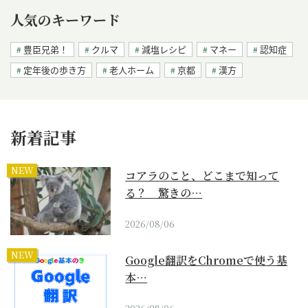
人気のキーワード
豊臣兄弟！
クルマ
減塩レシピ
マネー
認知症
定年後の歩き方
老人ホーム
京都
漢方
新着記事
NEW
コアラのこと、どこまで知って
る？ 驚きの…
2026/08/06
NEW
Google翻訳をChromeで使う基
本…