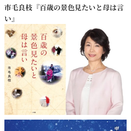
市毛良枝『百歳の景色見たいと母は言
い』