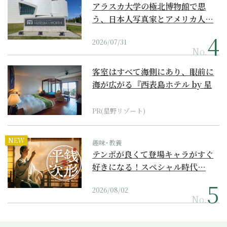
アラスカ大学の極北博物館で思
う、日本人写真家とアメリカ人…
2026/07/31
No.
客室はすべて海側にあり、眼前に
海が広がる『西表島ホテル by 星
野リゾート』
PR(星野リゾート)
NEW
趣味･教養
テンポが良くて登場キャラがすぐ
好きになる！スペシャル時代…
2026/08/02
No.