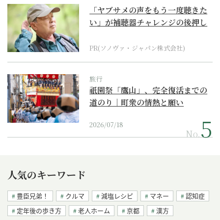
「ヤブサメの声をもう一度聴きた
い」が補聴器チャレンジの後押し
に
PR(ソノヴァ・ジャパン株式会社)
旅行
祇園祭「鷹山」、完全復活までの
道のり｜町衆の情熱と願い
2026/07/18
No.
人気のキーワード
豊臣兄弟！
クルマ
減塩レシピ
マネー
認知症
定年後の歩き方
老人ホーム
京都
漢方