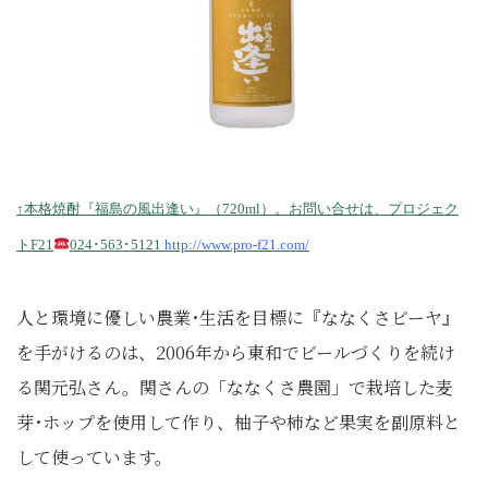
↑本格焼酎『福島の風出逢い』（720ml）。お問い合せは、プロジェク
トF21
024･563･5121
http://www.pro-f21.com/
人と環境に優しい農業･生活を目標に『ななくさビーヤ』
を手がけるのは、2006年から東和でビールづくりを続け
る関元弘さん。関さんの「ななくさ農園」で栽培した麦
芽･ホップを使用して作り、柚子や柿など果実を副原料と
して使っています。