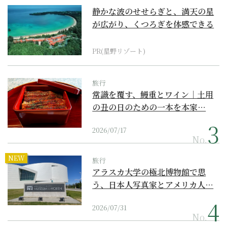
静かな波のせせらぎと、満天の星
が広がり、くつろぎを体感できる
『西表島ホテル by...
PR(星野リゾート)
旅行
常識を覆す、鰻重とワイン｜土用
の丑の日のための一本を本家…
2026/07/17
No.
NEW
旅行
アラスカ大学の極北博物館で思
う、日本人写真家とアメリカ人…
2026/07/31
No.