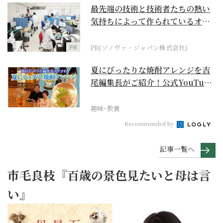
最先端の技術と技術者たちの熱い
気持ちによって作られているオー
ダーメイド補聴器
PR
PR(ソノヴァ・ジャパン株式会社)
夏にぴったりな焼酎アレンジを吉
尾編集長がご紹介！公式YouTube
【まったりサラ...
趣味･教養
Recommended by
記事一覧へ
市毛良枝『百歳の景色見たいと母は言
い』