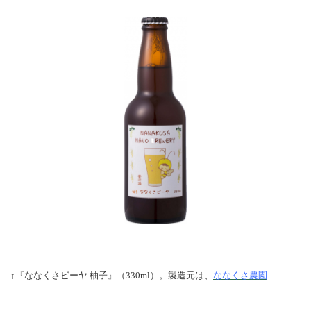
↑『ななくさビーヤ 柚子』（330ml）。製造元は、
ななくさ農園