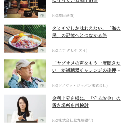
に守っている濵田酒造
PR
PR(濵田酒造)
タヒチでしか味わえない、「海の
民」の記憶へとつながる旅
PR
PR(エア タヒチ ヌイ)
「ヤブサメの声をもう一度聴きた
い」が補聴器チャレンジの後押し
に
PR
PR(ソノヴァ・ジャパン株式会社)
金利上昇を機に、『守るお金』の
置き場所を再検討
PR
PR(株式会社北九州銀行)