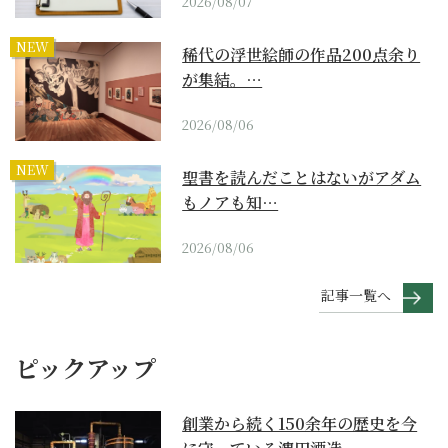
2026/08/07
NEW
稀代の浮世絵師の作品200点余り
が集結。…
2026/08/06
NEW
聖書を読んだことはないがアダム
もノアも知…
2026/08/06
記事一覧へ
ピックアップ
創業から続く150余年の歴史を今