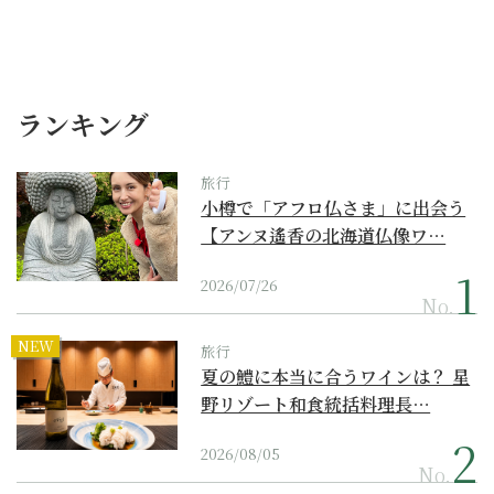
ランキング
旅行
小樽で「アフロ仏さま」に出会う
【アンヌ遙香の北海道仏像ワ…
2026/07/26
No.
NEW
旅行
夏の鱧に本当に合うワインは？ 星
野リゾート和食統括料理長…
2026/08/05
No.