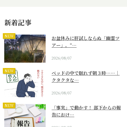
新着記事
NEW
お盆休みに肝試しならぬ「幽霊ツ
アー」。“…
2026/08/07
NEW
ベッドの中で眠れず朝３時……｜
クタクタな…
2026/08/07
NEW
「事実」で動かす！ 部下からの報
告におけ…