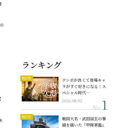
ロ
消の
ランキング
NEW
テンポが良くて登場キャ
ラがすぐ好きになる！ス
ペシャル時代…
メ
2026/08/02
No.
NEW
戦国大名・武田信玄の事
木
績を描いた『甲陽軍鑑』