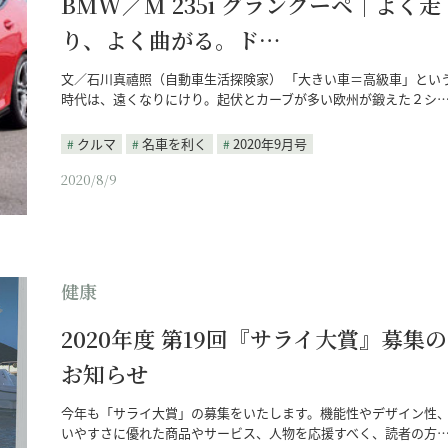
BMW／M 235i グランクーペ｜よく走
り、よく曲がる。ド…
文／石川真禧照（自動車生活探険家） 「大きい車＝高級車」とい
時代は、遠くなりにけり。起伏とカーブが多い欧州が鍛えた２シ
クルマ
名車を利く
2020年9月号
2020/8/9
健康
2020年度 第19回『サライ大賞』募集の
お知らせ
今年も「サライ大賞」の募集をいたします。機能性やデザイン性
いやすさに優れた商品やサービス、人物を応援すべく、読者の方