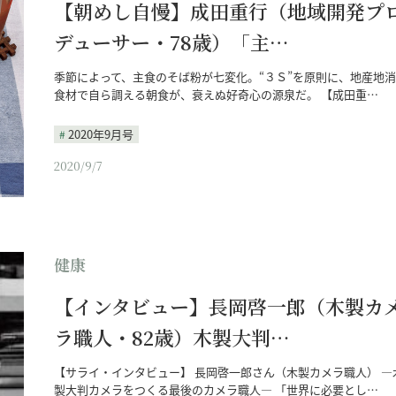
【朝めし自慢】成田重行（地域開発プ
デューサー・78歳）「主…
季節によって、主食のそば粉が七変化。“３Ｓ”を原則に、地産地
食材で自ら調える朝食が、衰えぬ好奇心の源泉だ。 【成田重…
2020年9月号
2020/9/7
健康
【インタビュー】長岡啓一郎（木製カ
ラ職人・82歳）木製大判…
【サライ・インタビュー】 長岡啓一郎さん（木製カメラ職人） ―
製大判カメラをつくる最後のカメラ職人― 「世界に必要とし…