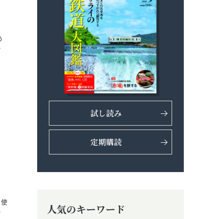
う
…
試し読み
定期購読
、使
人気のキーワード
…