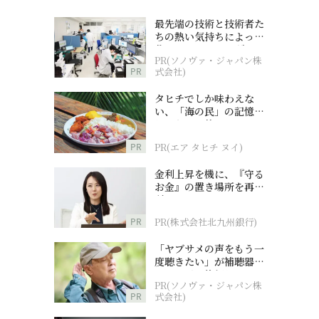
最先端の技術と技術者た
ちの熱い気持ちによって
作られているオーダーメ
PR(ソノヴァ・ジャパン株
イド補聴器
PR
式会社)
タヒチでしか味わえな
い、「海の民」の記憶へ
とつながる旅
PR
PR(エア タヒチ ヌイ)
金利上昇を機に、『守る
お金』の置き場所を再検
討
PR
PR(株式会社北九州銀行)
「ヤブサメの声をもう一
度聴きたい」が補聴器チ
ャレンジの後押しに
PR(ソノヴァ・ジャパン株
PR
式会社)