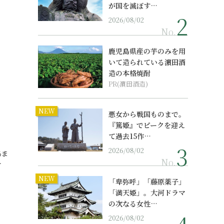
が国を滅ぼす…
2026/08/02
No.
鹿児島県産の芋のみを用
いて造られている濵田酒
造の本格焼酎
PR(濵田酒造)
NEW
、
悪女から戦国ものまで。
『篤姫』でピークを迎え
て過去15作…
2026/08/02
あま
No.
…
NEW
「卑弥呼」「藤原薬子」
「満天姫」。大河ドラマ
の次なる女性…
2026/08/02