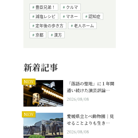
豊臣兄弟！
クルマ
減塩レシピ
マネー
認知症
定年後の歩き方
老人ホーム
京都
漢方
新着記事
NEW
「落語の聖地」に１年間
通い続けた演芸評論…
2026/08/08
NEW
愛媛県立とべ動物園｜見
せることよりも生き…
2026/08/08