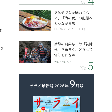
No.
タヒチでしか味わえな
い、「海の民」の記憶へ
とつながる旅
筆
PR(エア タヒチ ヌイ)
衝撃の羽柴与一郎「初陣
あま
死」を語ろう。どうして
…
守り切れなか…
2026/07/26
No.
9
サライ最新号
2026年
月号