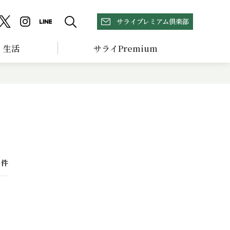
サライプレミアム倶楽部
生活
サライPremium
件