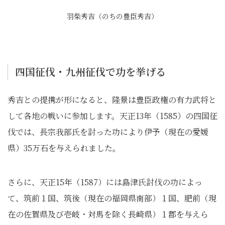
羽柴秀吉（のちの豊臣秀吉）
四国征伐・九州征伐で功を挙げる
秀吉との提携が形になると、隆景は豊臣政権の有力武将と
して各地の戦いに参加します。天正13年（1585）の四国征
伐では、長宗我部氏を討った功により伊予（現在の愛媛
県）35万石を与えられました。
さらに、天正15年（1587）には島津氏討伐の功によっ
て、筑前１国、筑後（現在の福岡県南部）１国、肥前（現
在の佐賀県及び壱岐・対馬を除く長崎県）１郡を与えら