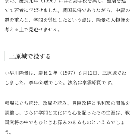
また、慶長元年（1596）には名島学校を興し、聖廟を建
てて若者に学ばせました。戦国武将でありながら、中庸の
道を重んじ、学問を奨励したという点は、隆景の人物像を
考える上で見逃せません。
三原城で没する
小早川隆景は、慶長２年（1597）６月12日、三原城で没
しました。享年65歳でした。法名は泰雲紹閑です。
戦場に立ち続け、政局を読み、豊臣政権と毛利家の関係を
調整し、さらに学問と文化にも心を配ったその生涯は、戦
国武将の中でもひときわ深みのあるものといえるでしょ
う。