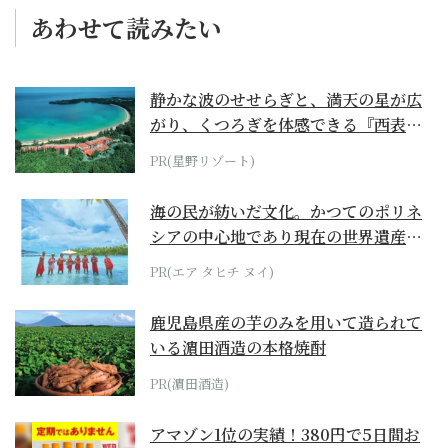
あわせて読みたい
静かな波のせせらぎと、満天の星が広
がり、くつろぎを体感できる『西表島
ホテル by...
PR(星野リゾート)
海の民が紡いだ文化。かつてのポリネ
シアの中心地であり現在の世界遺産か
らみえてくる...
PR(エア タヒチ ヌイ)
鹿児島県産の芋のみを用いて造られて
いる濵田酒造の本格焼酎
PR(濵田酒造)
アマゾン1位の実績！380円で5日間お