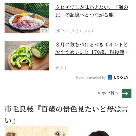
タヒチでしか味わえない、「海の
民」の記憶へとつながる旅
PR
PR(エア タヒチ ヌイ)
８月に気をつけるべきポイントと
おすすめレシピ【79歳、現役漢方
家の季節の養生12...
サライ
Recommended by
記事一覧へ
市毛良枝『百歳の景色見たいと母は言
い』