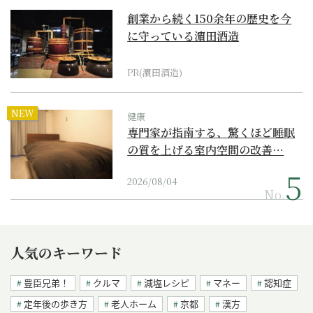
創業から続く150余年の歴史を今
に守っている濵田酒造
PR(濵田酒造)
NEW
健康
専門家が指南する、驚くほど睡眠
の質を上げる室内空間の改善…
2026/08/04
No.
人気のキーワード
豊臣兄弟！
クルマ
減塩レシピ
マネー
認知症
定年後の歩き方
老人ホーム
京都
漢方