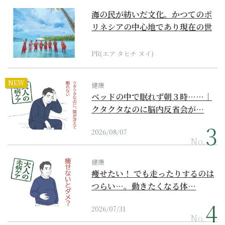
海の民が紡いだ文化。かつてのポ
リネシアの中心地であり現在の世
界遺産からみえてくる...
PR(エア タヒチ ヌイ)
NEW
健康
ベッドの中で眠れず朝３時……｜
クタクタなのに脳内反省会が…
2026/08/07
No.
健康
痩せたい！ でも走ったりするのは
つらい…。動きたくなる体…
2026/07/31
No.