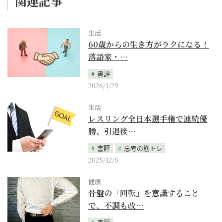
関連記事
生活
60歳からの生き方がラクになる！
落語家・…
書評
2026/1/29
生活
レスリング全日本選手権で連続優
勝、引退後…
書評
思考の筋トレ
2025/12/5
健康
骨盤の「回転」を意識すること
で、不調も改…