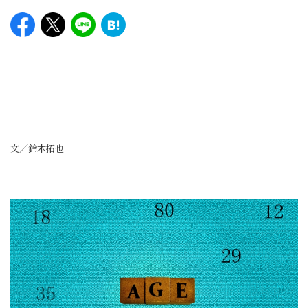
文／鈴木拓也