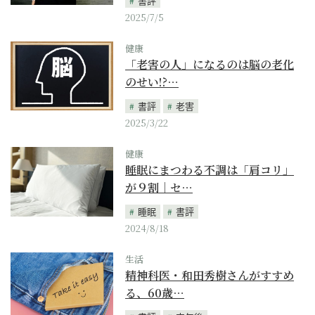
書評
2025/7/5
健康
「老害の人」になるのは脳の老化
のせい!?…
書評
老害
2025/3/22
健康
睡眠にまつわる不調は「肩コリ」
が９割｜セ…
睡眠
書評
2024/8/18
生活
精神科医・和田秀樹さんがすすめ
る、60歳…