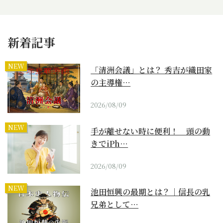
新着記事
NEW
「清洲会議」とは？ 秀吉が織田家
の主導権…
2026/08/09
NEW
手が離せない時に便利！ 頭の動
きでiPh…
2026/08/09
NEW
池田恒興の最期とは？｜信長の乳
兄弟として…