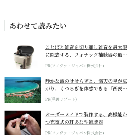
あわせて読みたい
ことばと雑音を切り離し雑音を最大限
に除去する、フォナック補聴器の最上
位モデル
PR(ソノヴァ・ジャパン株式会社)
静かな波のせせらぎと、満天の星が広
がり、くつろぎを体感できる『西表島
ホテル by...
PR(星野リゾート)
オーダーメイドで製作する、高機能か
つ充電式の耳あな型補聴器
PR(ソノヴァ・ジャパン株式会社)