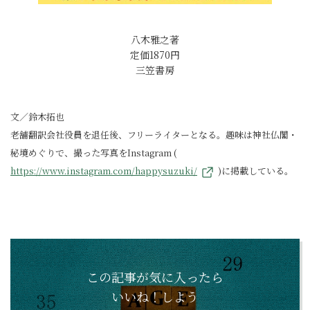
八木雅之著
定価1870円
三笠書房
文／鈴木拓也
老舗翻訳会社役員を退任後、フリーライターとなる。趣味は神社仏閣・
秘境めぐりで、撮った写真をInstagram (
https://www.instagram.com/happysuzuki/
)に掲載している。
この記事が気に入ったら
いいね！しよう