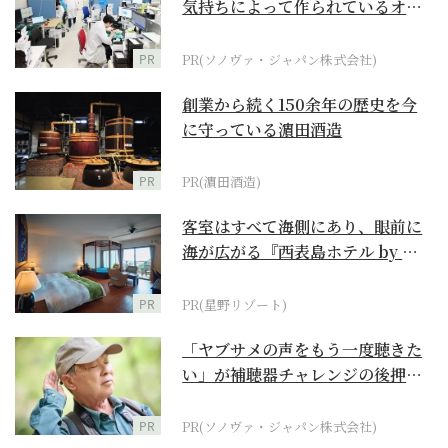
気持ちによって作られているオー
ダーメイド補聴器
PR
PR(ソノヴァ・ジャパン株式会社)
創業から続く150余年の歴史を今
に守っている濵田酒造
PR
PR(濵田酒造)
客室はすべて海側にあり、眼前に
海が広がる『西表島ホテル by 星
野リゾート』
PR
PR(星野リゾート)
「ヤブサメの声をもう一度聴きた
い」が補聴器チャレンジの後押し
に
PR
PR(ソノヴァ・ジャパン株式会社)