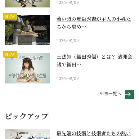
2026/08/09
NEW
若い頃の豊臣秀吉が主人の小姓た
ちから虐め…
2026/08/09
NEW
三法師（織田秀信）とは？ 清洲会
議で織田…
2026/08/09
記事一覧へ
ピックアップ
最先端の技術と技術者たちの熱い