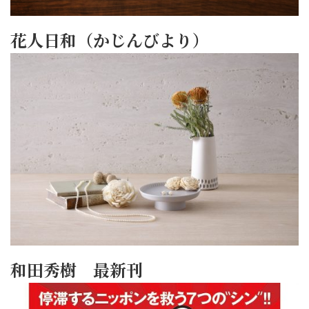
花人日和（かじんびより）
和田秀樹 最新刊