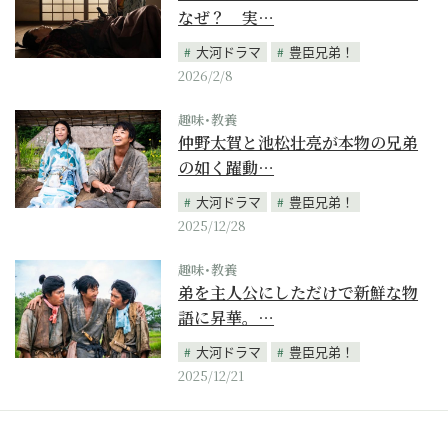
なぜ？ 実…
大河ドラマ
豊臣兄弟！
2026/2/8
趣味･教養
仲野太賀と池松壮亮が本物の兄弟
の如く躍動…
大河ドラマ
豊臣兄弟！
2025/12/28
趣味･教養
弟を主人公にしただけで新鮮な物
語に昇華。…
大河ドラマ
豊臣兄弟！
2025/12/21