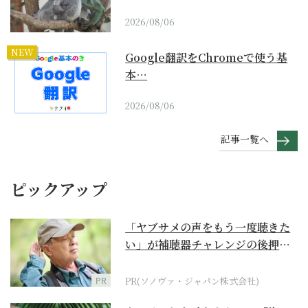
2026/08/06
NEW
Google翻訳をChromeで使う基
本…
2026/08/06
記事一覧へ
ピックアップ
「ヤブサメの声をもう一度聴きた
い」が補聴器チャレンジの後押し
に
PR
PR(ソノヴァ・ジャパン株式会社)