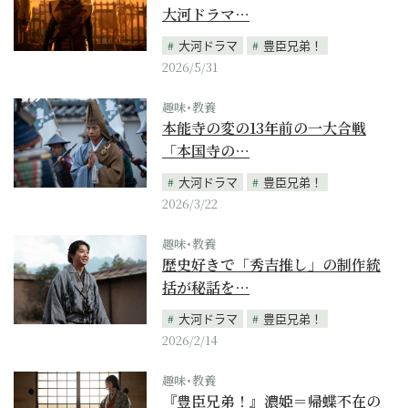
大河ドラマ…
大河ドラマ
豊臣兄弟！
2026/5/31
趣味･教養
本能寺の変の13年前の一大合戦
「本国寺の…
大河ドラマ
豊臣兄弟！
2026/3/22
趣味･教養
歴史好きで「秀吉推し」の制作統
括が秘話を…
大河ドラマ
豊臣兄弟！
2026/2/14
趣味･教養
『豊臣兄弟！』濃姫＝帰蝶不在の