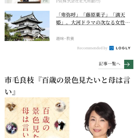
PR
PR(株式会社北九州銀行)
「卑弥呼」「藤原薬子」「満天
姫」。大河ドラマの次なる女性主
人公を勝手に考察【豊臣...
趣味･教養
Recommended by
記事一覧へ
市毛良枝『百歳の景色見たいと母は言
い』