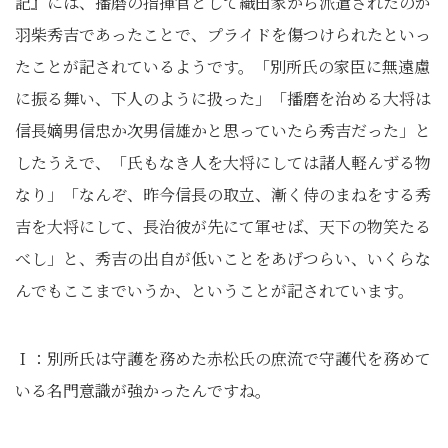
記』には、播磨の指揮官として織田家から派遣されたのが
羽柴秀吉であったことで、プライドを傷つけられたといっ
たことが記されているようです。「別所氏の家臣に無遠慮
に振る舞い、下人のように扱った」「播磨を治める大将は
信長嫡男信忠か次男信雄かと思っていたら秀吉だった」と
したうえで、「氏もなき人を大将にしては諸人軽んずる物
なり」「なんぞ、昨今信長の取立、漸く侍のまねをする秀
吉を大将にして、長治彼が先にて軍せば、天下の物笑たる
べし」と、秀吉の出自が低いことをあげつらい、いくらな
んでもここまでいうか、ということが記されています。
Ｉ：別所氏は守護を務めた赤松氏の庶流で守護代を務めて
いる名門意識が強かったんですね。