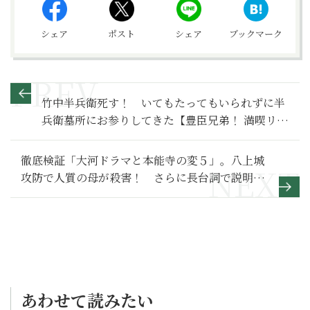
シェア
ポスト
シェア
ブックマーク
竹中半兵衛死す！ いてもたってもいられずに半
兵衛墓所にお参りしてきた【豊臣兄弟！ 満喫リポ
ート】竹中半兵衛墓参り編
徹底検証「大河ドラマと本能寺の変５」。八上城
攻防で人質の母が殺害！ さらに長台詞で説明さ
れた光秀の動機【豊臣兄弟！ 満喫リポート】1981
年『おんな太閤記』編
あわせて読みたい