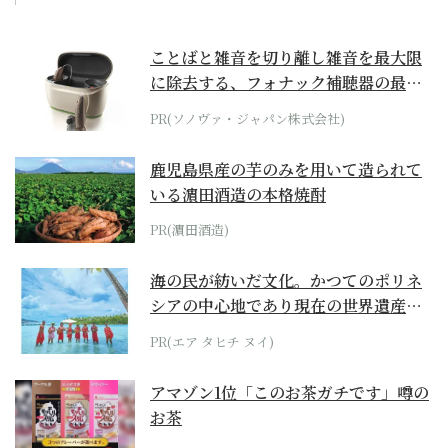
ことばと雑音を切り離し雑音を最大限
に除去する、フォナック補聴器の最上
位モデル
PR(ソノヴァ・ジャパン株式会社)
鹿児島県産の芋のみを用いて造られて
いる濵田酒造の本格焼酎
PR(濵田酒造)
海の民が紡いだ文化。かつてのポリネ
シアの中心地であり現在の世界遺産か
らみえてくる...
PR(エア タヒチ ヌイ)
アマゾン1位「このお茶ガチです」噂の
お茶