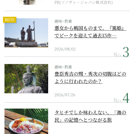
PR(ソノヴァ・ジャパン株式会社)
NEW
趣味･教養
悪女から戦国ものまで。『篤姫』
でピークを迎えて過去15作…
2026/08/02
No.
趣味･教養
豊臣秀吉の甥・秀次の切腹はどの
ように行われたのか？
2026/07/26
No.
タヒチでしか味わえない、「海の
民」の記憶へとつながる旅