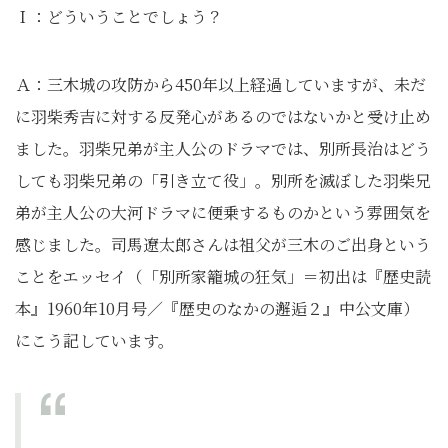
Ｉ：どういうことでしょう？
Ａ：三木城の攻防から450年以上経過していますが、未だ
に羽柴秀吉に対する反発心があるのではないかと受け止め
ました。羽柴兄弟が主人公のドラマでは、別所長治はどう
しても羽柴兄弟の「引き立て役」。別所を滅ぼした羽柴兄
弟が主人公の大河ドラマに便乗するものかという雰囲気を
感じました。司馬遼太郎さんは祖父が三木のご出身という
ことをエッセイ（「別所家籠城の狂気」＝初出は『歴史読
本』1960年10月号／『歴史のなかの邂逅２』中公文庫）
にこう記しています。