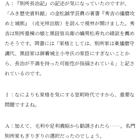
Ａ：『別所長治記』の記述が気になっていたのですが、
「みき歴史資料館」の金松誠学芸員の著書『秀吉の播磨攻
めと城郭』（戎光祥出版）を読んで視界が開けました。秀
吉は別所重棟の娘と黒田官兵衛の嫡男松寿丸の縁談を薦め
たそうです。同書には「家格としては、別所家は東播磨守
護代、黒田家は御着城主小寺氏の家臣にすぎないことか
ら、長治が不満を持った可能性が指摘されている」と記さ
れているのです。
Ｉ：なによりも家格を気にする室町時代ですから、重要な
問題ですよね。
Ａ：加えて、毛利や足利義昭から勧誘されたら……。名門
別所家もぎりぎりの選択だったのでしょう。