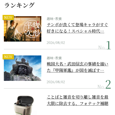
ランキング
NEW
趣味･教養
テンポが良くて登場キャラがすぐ
好きになる！スペシャル時代…
2026/08/02
No.
NEW
趣味･教養
戦国大名・武田信玄の事績を描い
た『甲陽軍鑑』が国を滅ぼす…
2026/08/02
No.
ことばと雑音を切り離し雑音を最
大限に除去する、フォナック補聴
器の最上位モデル