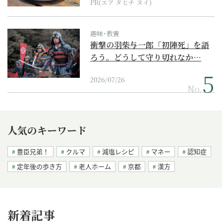
PR(エア タヒチ ヌイ)
趣味･教養
衝撃の羽柴与一郎「初陣死」を語
ろう。どうして守り切れなか…
2026/07/26
No.
人気のキーワード
豊臣兄弟！
クルマ
減塩レシピ
マネー
認知症
定年後の歩き方
老人ホーム
京都
漢方
新着記事