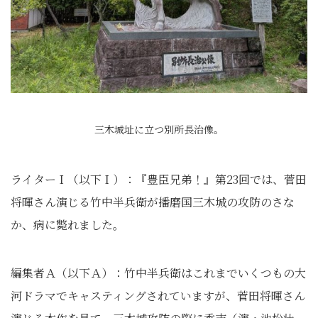
三木城址に立つ別所長治像。
ライターＩ（以下Ｉ）：『豊臣兄弟！』第23回では、菅田
将暉さん演じる竹中半兵衛が播磨国三木城の攻防のさな
か、病に斃れました。
編集者Ａ（以下Ａ）：竹中半兵衛はこれまでいくつもの大
河ドラマでキャスティングされていますが、菅田将暉さん