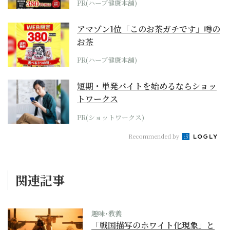
PR(ハーブ健康本舗)
アマゾン1位「このお茶ガチです」噂の
お茶
PR(ハーブ健康本舗)
短期・単発バイトを始めるならショッ
トワークス
PR(ショットワークス)
Recommended by
関連記事
趣味･教養
「戦国描写のホワイト化現象」と