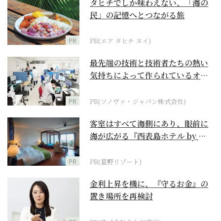
タヒチでしか味わえない、「海の
民」の記憶へとつながる旅
PR
PR(エア タヒチ ヌイ)
最先端の技術と技術者たちの熱い
気持ちによって作られているオー
ダーメイド補聴器
PR
PR(ソノヴァ・ジャパン株式会社)
客室はすべて海側にあり、眼前に
海が広がる『西表島ホテル by 星
野リゾート』
PR
PR(星野リゾート)
金利上昇を機に、『守るお金』の
置き場所を再検討