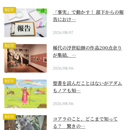
NEW
「事実」で動かす！ 部下からの報
告におけ…
2026/08/07
NEW
稀代の浮世絵師の作品200点余り
が集結。…
2026/08/06
NEW
聖書を読んだことはないがアダム
もノアも知…
2026/08/06
NEW
コアラのこと、どこまで知って
る？ 驚きの…