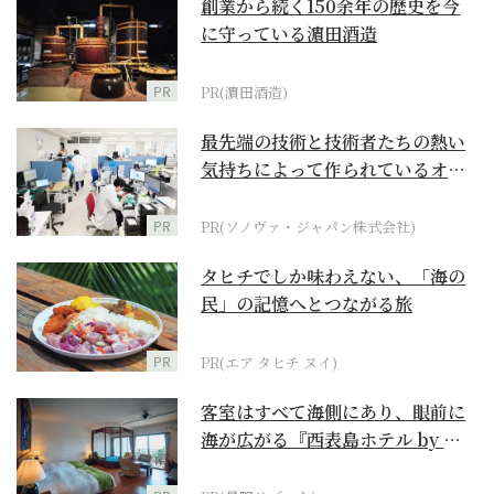
創業から続く150余年の歴史を今
に守っている濵田酒造
PR
PR(濵田酒造)
最先端の技術と技術者たちの熱い
気持ちによって作られているオー
ダーメイド補聴器
PR
PR(ソノヴァ・ジャパン株式会社)
タヒチでしか味わえない、「海の
民」の記憶へとつながる旅
PR
PR(エア タヒチ ヌイ)
客室はすべて海側にあり、眼前に
海が広がる『西表島ホテル by 星
野リゾート』