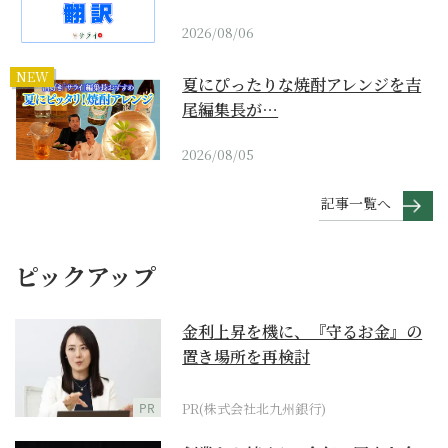
2026/08/06
NEW
夏にぴったりな焼酎アレンジを吉
尾編集長が…
2026/08/05
記事一覧へ
ピックアップ
金利上昇を機に、『守るお金』の
置き場所を再検討
PR
PR(株式会社北九州銀行)