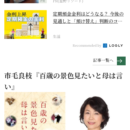
PR
PR(星野リゾート)
定期預金金利はどうなる？ 今後の
見通しと「預け替え」判断のコツ
【お金の学校】
生活
Recommended by
記事一覧へ
市毛良枝『百歳の景色見たいと母は言
い』