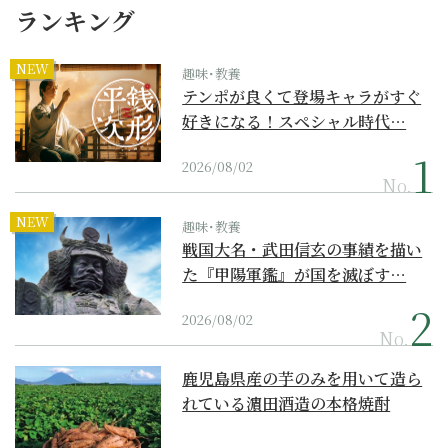
ランキング
NEW
趣味･教養
テンポが良くて登場キャラがすぐ
好きになる！スペシャル時代…
2026/08/02
No.
NEW
趣味･教養
戦国大名・武田信玄の事績を描い
た『甲陽軍鑑』が国を滅ぼす…
2026/08/02
No.
鹿児島県産の芋のみを用いて造ら
れている濵田酒造の本格焼酎