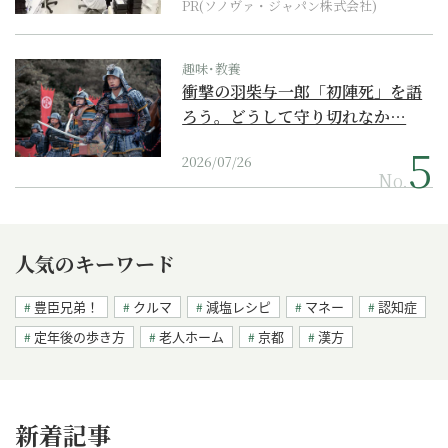
PR(ソノヴァ・ジャパン株式会社)
趣味･教養
衝撃の羽柴与一郎「初陣死」を語
ろう。どうして守り切れなか…
2026/07/26
No.
人気のキーワード
豊臣兄弟！
クルマ
減塩レシピ
マネー
認知症
定年後の歩き方
老人ホーム
京都
漢方
新着記事