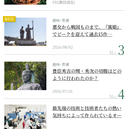
PR(濵田酒造)
NEW
趣味･教養
悪女から戦国ものまで。『篤姫』
でピークを迎えて過去15作…
2026/08/02
No.
趣味･教養
豊臣秀吉の甥・秀次の切腹はどの
ように行われたのか？
2026/07/26
No.
最先端の技術と技術者たちの熱い
気持ちによって作られているオー
ダーメイド補聴器