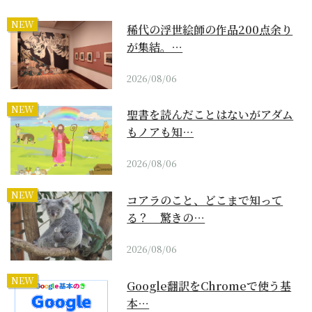
NEW
稀代の浮世絵師の作品200点余り
が集結。…
2026/08/06
NEW
聖書を読んだことはないがアダム
もノアも知…
2026/08/06
NEW
コアラのこと、どこまで知って
る？ 驚きの…
2026/08/06
NEW
Google翻訳をChromeで使う基
本…