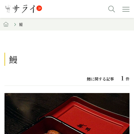
鰻
鰻
1
鰻に関する記事
件