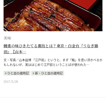
美味
鰻重の味ひきたてる裏技とは？東京・白金台『うなぎ藤
田』【山本…
文・写真／山本益博 「江戸前」というと、まず「鮨」を思い浮かべるか
もしれないが、実ははじめて江戸前ということばが使われた…
ひと皿の歳時記
新・ひと皿の歳時記
2017/5/28