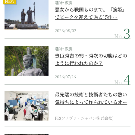
NEW
趣味･教養
悪女から戦国ものまで。『篤姫』
でピークを迎えて過去15作…
2026/08/02
No.
趣味･教養
豊臣秀吉の甥・秀次の切腹はどの
ように行われたのか？
2026/07/26
No.
最先端の技術と技術者たちの熱い
気持ちによって作られているオー
ダーメイド補聴器
PR(ソノヴァ・ジャパン株式会社)