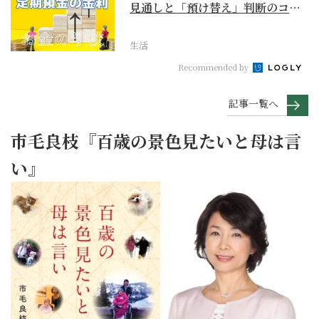
見通しと「預け替え」判断のコツ
【お金の学校】
生活
Recommended by
記事一覧へ
市毛良枝『百歳の景色見たいと母は言
い』