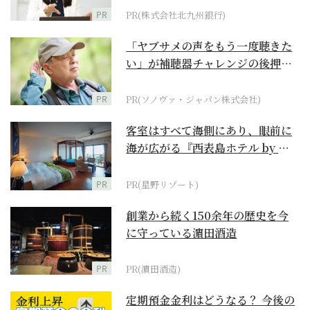
PR
PR(株式会社北九州銀行)
「ヤブサメの声をもう一度聴きた
い」が補聴器チャレンジの後押し
に
PR
PR(ソノヴァ・ジャパン株式会社)
客室はすべて海側にあり、眼前に
海が広がる『西表島ホテル by 星
野リゾート』
PR
PR(星野リゾート)
創業から続く150余年の歴史を今
に守っている濵田酒造
PR
PR(濵田酒造)
定期預金金利はどうなる？ 今後の