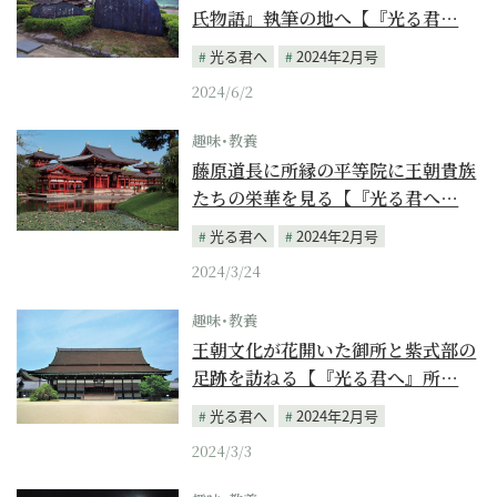
氏物語』執筆の地へ【『光る君…
光る君へ
2024年2月号
2024/6/2
趣味･教養
藤原道長に所縁の平等院に王朝貴族
たちの栄華を見る【『光る君へ…
光る君へ
2024年2月号
2024/3/24
趣味･教養
王朝文化が花開いた御所と紫式部の
足跡を訪ねる【『光る君へ』所…
光る君へ
2024年2月号
2024/3/3