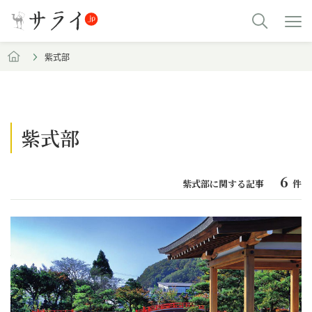
紫式部
紫式部
6
紫式部に関する記事
件