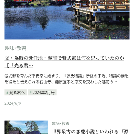
趣味･教養
父・為時の赴任地・越前で紫式部は何を思っていたのか
【『光る君…
紫式部を育んだ平安京に始まり、『源氏物語』所縁の宇治、物語の構想
を得たと伝えられる石山寺、藤原宣孝と恋文を交わした越前の…
光る君へ
2024年2月号
2024/6/9
趣味･教養
世界最古の恋愛小説といわれる『源