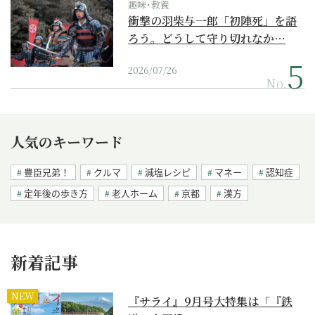
趣味･教養
衝撃の羽柴与一郎「初陣死」を語
ろう。どうして守り切れなか…
2026/07/26
No.
人気のキーワード
豊臣兄弟！
クルマ
減塩レシピ
マネー
認知症
定年後の歩き方
老人ホーム
京都
漢方
新着記事
NEW
『サライ』9月号大特集は「『鉄