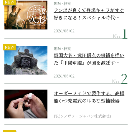
NEW
趣味･教養
テンポが良くて登場キャラがすぐ
好きになる！スペシャル時代…
2026/08/02
No.
NEW
趣味･教養
戦国大名・武田信玄の事績を描い
た『甲陽軍鑑』が国を滅ぼす…
2026/08/02
No.
オーダーメイドで製作する、高機
能かつ充電式の耳あな型補聴器
PR(ソノヴァ・ジャパン株式会社)