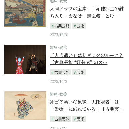
趣味･教養
人間ドラマの宝庫！「赤穂浪士の討
ち入り」をなぜ「忠臣蔵」と呼…
古典芸能
芸術
2023/12/31
趣味･教養
「人形遣い」は初音ミクのルーツ？
【古典芸能 “好芸家” のス…
古典芸能
芸術
2023/10/3
趣味･教養
狂言の笑いの象徴「太郎冠者」は
「愛嬌」に溢れている！【古典芸…
古典芸能
芸術
2023/7/27