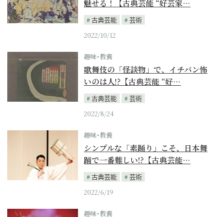
魅せる！【古典芸能 “好芸家…
古典芸能
芸術
2022/10/12
趣味･教養
歌舞伎の「怪談物」で、イチバン怖
いのは人!?【古典芸能 “好…
古典芸能
芸術
2022/8/24
趣味･教養
シンプルな「素踊り」こそ、日本舞
踊で一番難しい!?【古典芸能…
古典芸能
芸術
2022/6/19
趣味･教養