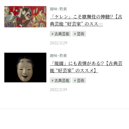
趣味･教養
「ケレン」こそ歌舞伎の神髄!?【古
典芸能 “好芸家” のスス…
古典芸能
芸術
2022/3/29
趣味･教養
「能面」にも表情がある!?【古典芸
能 “好芸家” のススメ】
古典芸能
芸術
2022/2/19