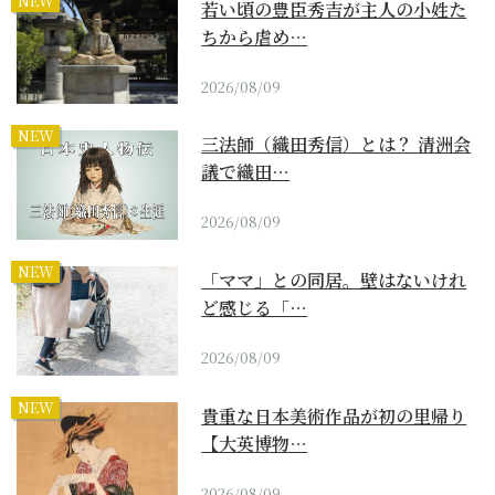
NEW
若い頃の豊臣秀吉が主人の小姓た
ちから虐め…
2026/08/09
NEW
三法師（織田秀信）とは？ 清洲会
議で織田…
2026/08/09
NEW
「ママ」との同居。壁はないけれ
ど感じる「…
2026/08/09
NEW
貴重な日本美術作品が初の里帰り
【大英博物…
2026/08/09