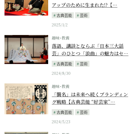
アップのために生まれた!?【…
古典芸能
芸術
2025/1/2
趣味･教養
落語、講談とならぶ「日本三大話
芸」のひとつ「浪曲」の魅力はセ…
古典芸能
芸術
2024/8/30
趣味･教養
「襲名」は未来へ続くブランディン
グ戦略【古典芸能 “好芸家”…
古典芸能
芸術
2024/5/23