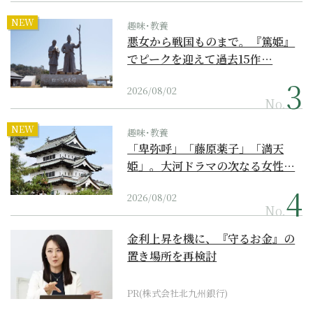
NEW
趣味･教養
悪女から戦国ものまで。『篤姫』
でピークを迎えて過去15作…
2026/08/02
No.
NEW
趣味･教養
「卑弥呼」「藤原薬子」「満天
姫」。大河ドラマの次なる女性…
2026/08/02
No.
金利上昇を機に、『守るお金』の
置き場所を再検討
PR(株式会社北九州銀行)