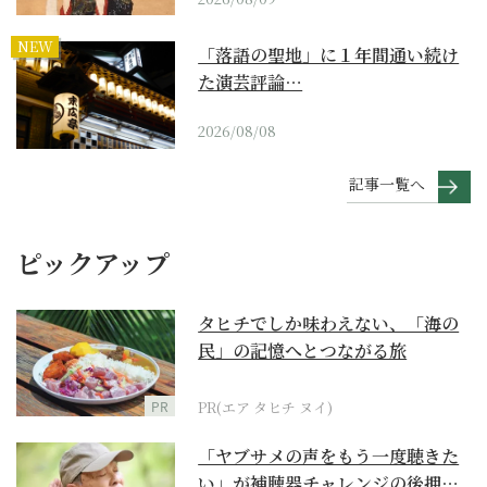
NEW
「落語の聖地」に１年間通い続け
た演芸評論…
2026/08/08
記事一覧へ
ピックアップ
タヒチでしか味わえない、「海の
民」の記憶へとつながる旅
PR
PR(エア タヒチ ヌイ)
「ヤブサメの声をもう一度聴きた
い」が補聴器チャレンジの後押し