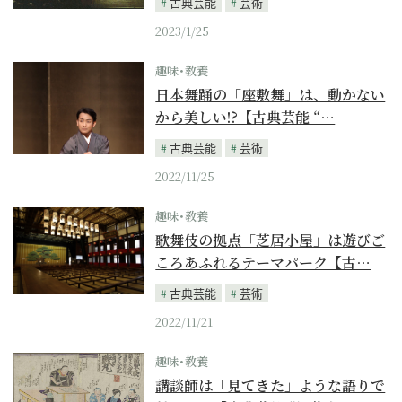
古典芸能
芸術
2023/1/25
趣味･教養
日本舞踊の「座敷舞」は、動かない
から美しい!?【古典芸能 “…
古典芸能
芸術
2022/11/25
趣味･教養
歌舞伎の拠点「芝居小屋」は遊びご
ころあふれるテーマパーク【古…
古典芸能
芸術
2022/11/21
趣味･教養
講談師は「見てきた」ような語りで