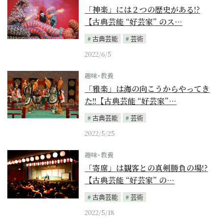
「神楽」には２つの歴史がある!?
【古典芸能 “好芸家” のス…
古典芸能
芸術
2022/6/5
趣味･教養
「雅楽」は海の向こうからやってき
た!!【古典芸能 “好芸家”…
古典芸能
芸術
2022/5/25
趣味･教養
「寄席」は観客との真剣勝負の場!?
【古典芸能 “好芸家” の…
古典芸能
芸術
2022/5/18