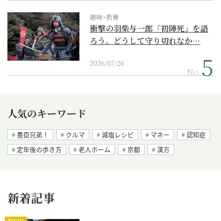
趣味･教養
衝撃の羽柴与一郎「初陣死」を語
ろう。どうして守り切れなか…
2026/07/26
No.
人気のキーワード
豊臣兄弟！
クルマ
減塩レシピ
マネー
認知症
定年後の歩き方
老人ホーム
京都
漢方
新着記事