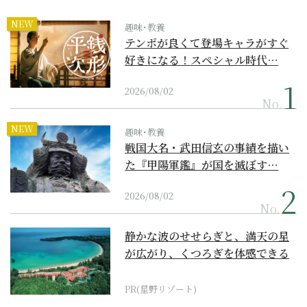
NEW
趣味･教養
テンポが良くて登場キャラがすぐ
好きになる！スペシャル時代…
2026/08/02
No.
NEW
趣味･教養
戦国大名・武田信玄の事績を描い
た『甲陽軍鑑』が国を滅ぼす…
2026/08/02
No.
静かな波のせせらぎと、満天の星
が広がり、くつろぎを体感できる
『西表島ホテル by...
PR(星野リゾート)