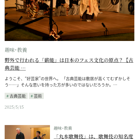
趣味･教養
野外で行われる「薪能」は日本のフェス文化の原点？【古
典芸能 …
ようこそ、“好芸家”の世界へ。 「古典芸能は敷居が高くてむずかしそ
う……」そんな思いを持った方が多いのではないだろうか。…
古典芸能
芸術
2025/5/15
趣味･教養
「丸本歌舞伎」は、歌舞伎の知名度