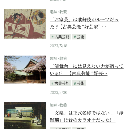
趣味･教養
「お家芸」は歌舞伎がルーツだっ
た!?【古典芸能 “好芸家” …
古典芸能
芸術
2023/5/18
趣味･教養
「能舞台」には見えない力が宿って
いる!? 【古典芸能 “好芸…
古典芸能
芸術
2023/3/30
趣味･教養
「文楽」は正式名称ではない！「浄
瑠璃」は昔のカラオケだった!…