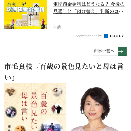
定期預金金利はどうなる？ 今後の
見通しと「預け替え」判断のコツ
【お金の学校】
生活
Recommended by
記事一覧へ
市毛良枝『百歳の景色見たいと母は言
い』