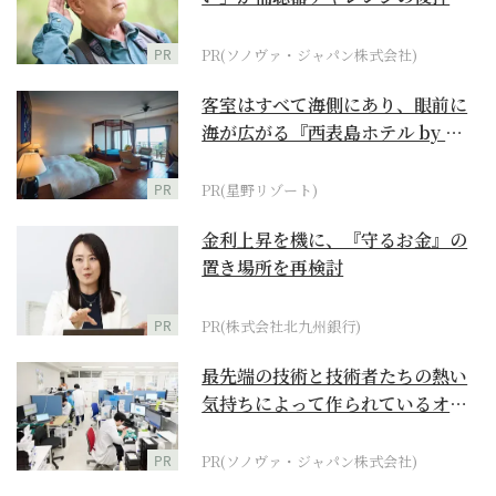
に
PR
PR(ソノヴァ・ジャパン株式会社)
客室はすべて海側にあり、眼前に
海が広がる『西表島ホテル by 星
野リゾート』
PR
PR(星野リゾート)
金利上昇を機に、『守るお金』の
置き場所を再検討
PR
PR(株式会社北九州銀行)
最先端の技術と技術者たちの熱い
気持ちによって作られているオー
ダーメイド補聴器
PR
PR(ソノヴァ・ジャパン株式会社)