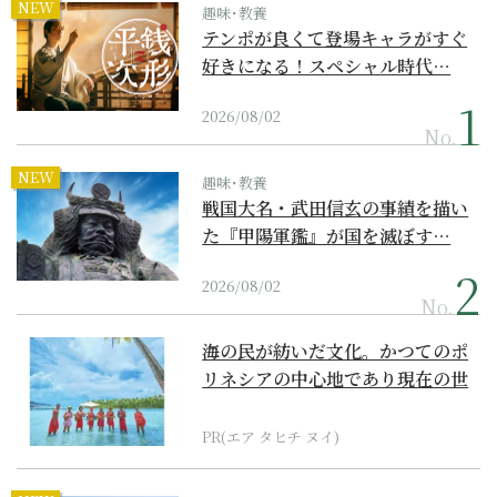
NEW
趣味･教養
テンポが良くて登場キャラがすぐ
好きになる！スペシャル時代…
2026/08/02
No.
NEW
趣味･教養
戦国大名・武田信玄の事績を描い
た『甲陽軍鑑』が国を滅ぼす…
2026/08/02
No.
海の民が紡いだ文化。かつてのポ
リネシアの中心地であり現在の世
界遺産からみえてくる...
PR(エア タヒチ ヌイ)