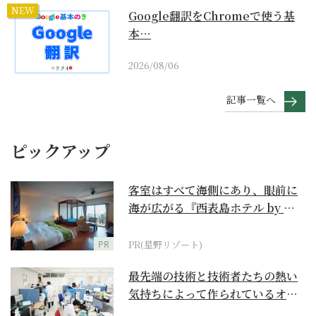
NEW
Google翻訳をChromeで使う基
本…
2026/08/06
記事一覧へ
ピックアップ
客室はすべて海側にあり、眼前に
海が広がる『西表島ホテル by 星
野リゾート』
PR
PR(星野リゾート)
最先端の技術と技術者たちの熱い
気持ちによって作られているオー
ダーメイド補聴器