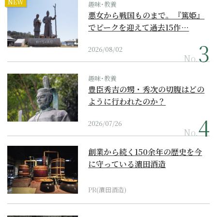
NEW
趣味･教養
悪女から戦国ものまで。『篤姫』
でピークを迎えて過去15作…
2026/08/02
No.
趣味･教養
豊臣秀吉の甥・秀次の切腹はどの
ように行われたのか？
2026/07/26
No.
創業から続く150余年の歴史を今
に守っている濵田酒造
PR(濵田酒造)