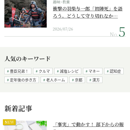
趣味･教養
衝撃の羽柴与一郎「初陣死」を語
ろう。どうして守り切れなか…
2026/07/26
No.
人気のキーワード
豊臣兄弟！
クルマ
減塩レシピ
マネー
認知症
定年後の歩き方
老人ホーム
京都
漢方
新着記事
NEW
「事実」で動かす！ 部下からの報