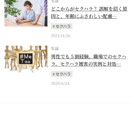
生活
どこからがセクハラ？ 誤解を招く原
因と、年齢にふさわしい配慮…
セクハラ
2021/11/26
生活
男性でも５割経験、職場でのセクハ
ラ。セクハラ被害の実例と対処…
セクハラ
2020/6/24