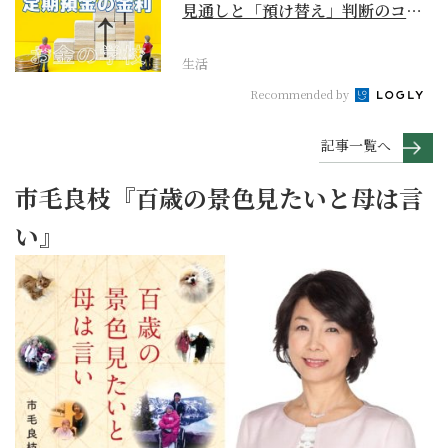
見通しと「預け替え」判断のコツ
【お金の学校】
生活
Recommended by
記事一覧へ
市毛良枝『百歳の景色見たいと母は言
い』