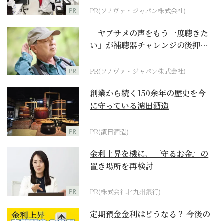
PR
PR(ソノヴァ・ジャパン株式会社)
「ヤブサメの声をもう一度聴きた
い」が補聴器チャレンジの後押し
に
PR
PR(ソノヴァ・ジャパン株式会社)
創業から続く150余年の歴史を今
に守っている濵田酒造
PR
PR(濵田酒造)
金利上昇を機に、『守るお金』の
置き場所を再検討
PR
PR(株式会社北九州銀行)
定期預金金利はどうなる？ 今後の