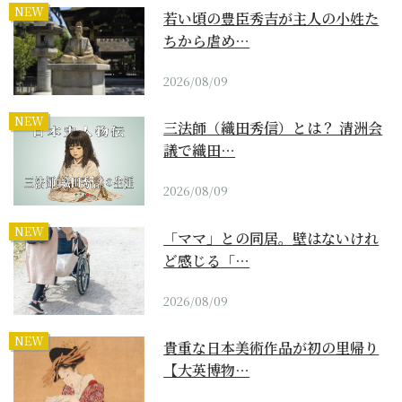
NEW
若い頃の豊臣秀吉が主人の小姓た
ちから虐め…
2026/08/09
NEW
三法師（織田秀信）とは？ 清洲会
議で織田…
2026/08/09
NEW
「ママ」との同居。壁はないけれ
ど感じる「…
2026/08/09
NEW
貴重な日本美術作品が初の里帰り
【大英博物…