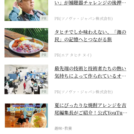
い」が補聴器チャレンジの後押し
に
PR
PR(ソノヴァ・ジャパン株式会社)
タヒチでしか味わえない、「海の
民」の記憶へとつながる旅
PR
PR(エア タヒチ ヌイ)
最先端の技術と技術者たちの熱い
気持ちによって作られているオー
ダーメイド補聴器
PR
PR(ソノヴァ・ジャパン株式会社)
夏にぴったりな焼酎アレンジを吉
尾編集長がご紹介！公式YouTube
【まったりサラ...
趣味･教養