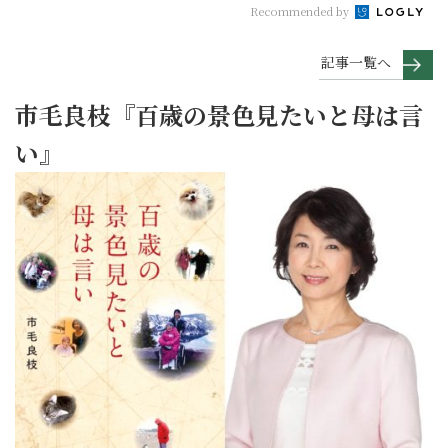
Recommended by
記事一覧へ
市毛良枝『百歳の景色見たいと母は言
い』