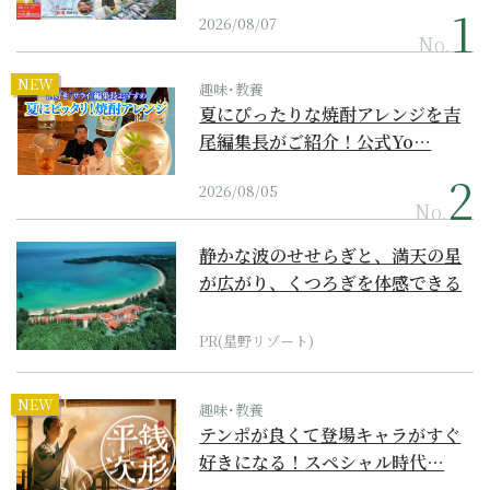
2026/08/07
No.
NEW
趣味･教養
夏にぴったりな焼酎アレンジを吉
尾編集長がご紹介！公式Yo…
2026/08/05
No.
静かな波のせせらぎと、満天の星
が広がり、くつろぎを体感できる
『西表島ホテル by...
PR(星野リゾート)
NEW
趣味･教養
テンポが良くて登場キャラがすぐ
好きになる！スペシャル時代…