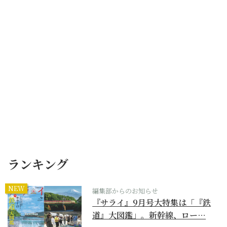
ランキング
NEW
編集部からのお知らせ
『サライ』9月号大特集は「『鉄
道』大図鑑」。新幹線、ロー…