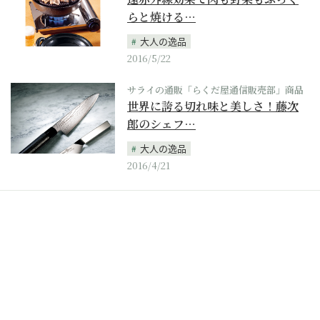
らと焼ける…
大人の逸品
2016/5/22
サライの通販「らくだ屋通信販売部」商品
世界に誇る切れ味と美しさ！藤次
郎のシェフ…
大人の逸品
2016/4/21