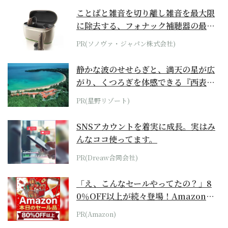
ことばと雑音を切り離し雑音を最大限
に除去する、フォナック補聴器の最上
位モデル
PR(ソノヴァ・ジャパン株式会社)
静かな波のせせらぎと、満天の星が広
がり、くつろぎを体感できる『西表島
ホテル by...
PR(星野リゾート)
SNSアカウントを着実に成長。実はみ
んなココ使ってます。
PR(Dreaw合同会社)
「え、こんなセールやってたの？」8
0％OFF以上が続々登場！Amazonの
本気が...
PR(Amazon)