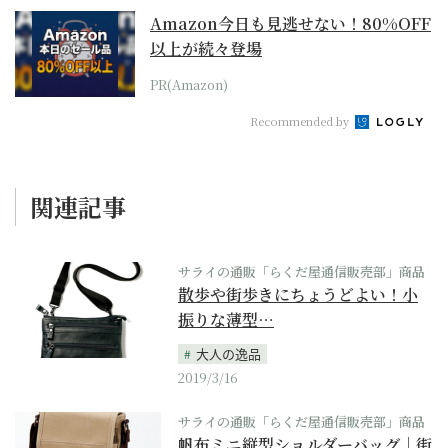
Amazon今日も見逃せない！80%OFF
以上が続々登場
PR(Amazon)
Recommended by
関連記事
サライの通販「らくだ屋通信販売部」商品
散歩や街歩きにちょうどよい！小
振りな薄型…
大人の逸品
2019/3/16
サライの通販「らくだ屋通信販売部」商品
帆布ミニ縦型ショルダーバッグ｜街