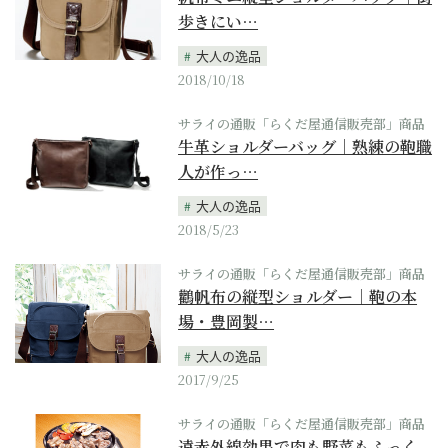
歩きにい…
大人の逸品
2018/10/18
サライの通販「らくだ屋通信販売部」商品
牛革ショルダーバッグ｜熟練の鞄職
人が作っ…
大人の逸品
2018/5/23
サライの通販「らくだ屋通信販売部」商品
鸛帆布の縦型ショルダー｜鞄の本
場・豊岡製…
大人の逸品
2017/9/25
サライの通販「らくだ屋通信販売部」商品
遠赤外線効果で肉も野菜もふっく