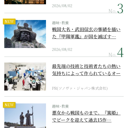
2026/08/02
No.
NEW
趣味･教養
戦国大名・武田信玄の事績を描い
た『甲陽軍鑑』が国を滅ぼす…
2026/08/02
No.
最先端の技術と技術者たちの熱い
気持ちによって作られているオー
ダーメイド補聴器
PR(ソノヴァ・ジャパン株式会社)
NEW
趣味･教養
悪女から戦国ものまで。『篤姫』
でピークを迎えて過去15作…