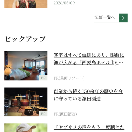
2026/08/09
記事一覧へ
ピックアップ
客室はすべて海側にあり、眼前に
海が広がる『西表島ホテル by 星
野リゾート』
PR
PR(星野リゾート)
創業から続く150余年の歴史を今
に守っている濵田酒造
PR
PR(濵田酒造)
「ヤブサメの声をもう一度聴きた