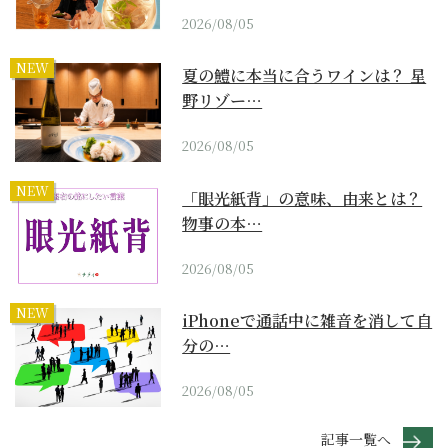
2026/08/05
NEW
夏の鱧に本当に合うワインは？ 星
野リゾー…
2026/08/05
NEW
「眼光紙背」の意味、由来とは？
物事の本…
2026/08/05
NEW
iPhoneで通話中に雑音を消して自
分の…
2026/08/05
記事一覧へ