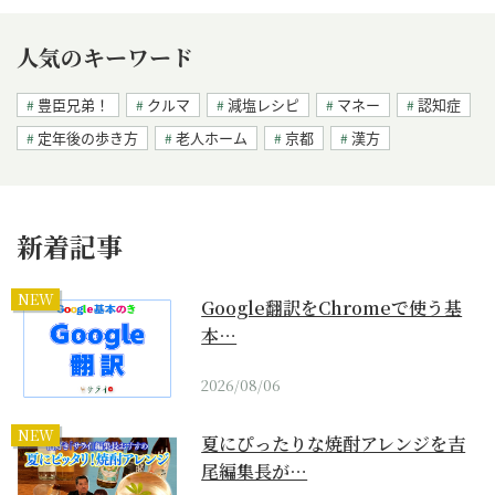
人気のキーワード
豊臣兄弟！
クルマ
減塩レシピ
マネー
認知症
定年後の歩き方
老人ホーム
京都
漢方
新着記事
NEW
Google翻訳をChromeで使う基
本…
2026/08/06
NEW
夏にぴったりな焼酎アレンジを吉
尾編集長が…