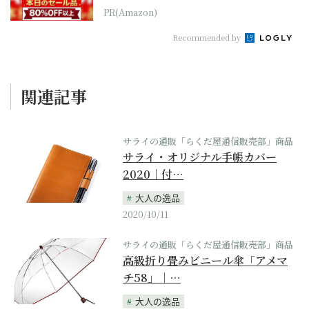
本気が...
PR(Amazon)
Recommended by
関連記事
サライの通販「らくだ屋通信販売部」商品
サライ・オリジナル手帳カバー
2020｜付…
大人の逸品
2020/10/11
サライの通販「らくだ屋通信販売部」商品
高級折り畳みビニール傘「アメマ
チ58」｜…
大人の逸品