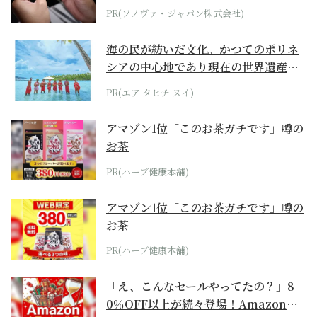
PR(ソノヴァ・ジャパン株式会社)
海の民が紡いだ文化。かつてのポリネ
シアの中心地であり現在の世界遺産か
らみえてくる...
PR(エア タヒチ ヌイ)
アマゾン1位「このお茶ガチです」噂の
お茶
PR(ハーブ健康本舗)
アマゾン1位「このお茶ガチです」噂の
お茶
PR(ハーブ健康本舗)
「え、こんなセールやってたの？」8
0％OFF以上が続々登場！Amazonの