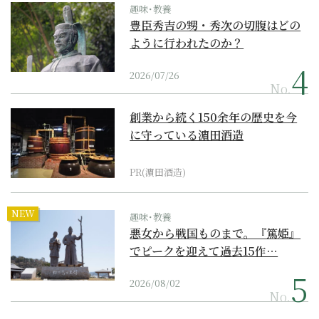
趣味･教養
豊臣秀吉の甥・秀次の切腹はどの
ように行われたのか？
2026/07/26
No.
創業から続く150余年の歴史を今
に守っている濵田酒造
PR(濵田酒造)
NEW
趣味･教養
悪女から戦国ものまで。『篤姫』
でピークを迎えて過去15作…
2026/08/02
No.