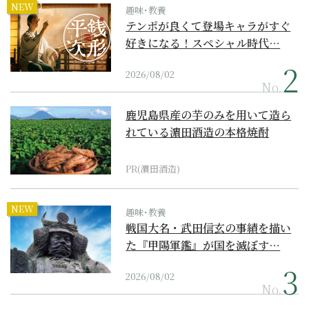
NEW
趣味･教養
テンポが良くて登場キャラがすぐ
好きになる！スペシャル時代…
2026/08/02
No.
鹿児島県産の芋のみを用いて造ら
れている濵田酒造の本格焼酎
PR(濵田酒造)
NEW
趣味･教養
戦国大名・武田信玄の事績を描い
た『甲陽軍鑑』が国を滅ぼす…
2026/08/02
No.