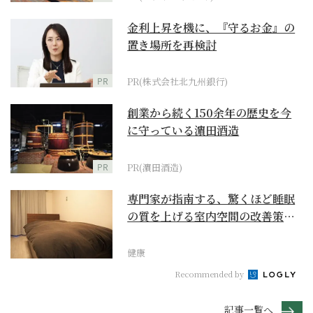
金利上昇を機に、『守るお金』の
置き場所を再検討
PR
PR(株式会社北九州銀行)
創業から続く150余年の歴史を今
に守っている濵田酒造
PR
PR(濵田酒造)
専門家が指南する、驚くほど睡眠
の質を上げる室内空間の改善策と
は
健康
Recommended by
記事一覧へ