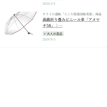
2020/1/5
サライの通販「らくだ屋通信販売部」商品
高級折り畳みビニール傘「アメマ
チ58」｜…
大人の逸品
2019/9/3