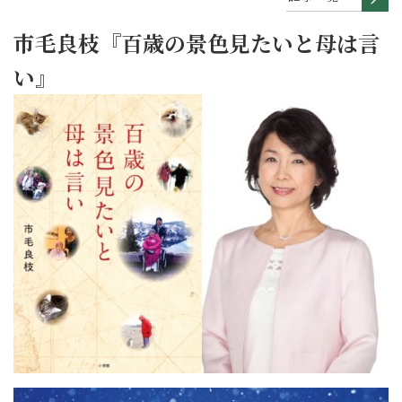
市毛良枝『百歳の景色見たいと母は言
い』