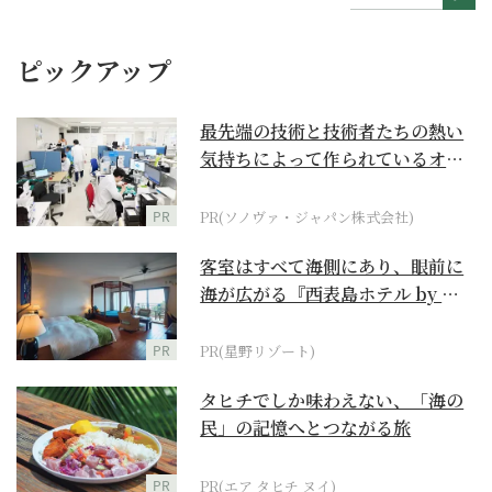
ピックアップ
最先端の技術と技術者たちの熱い
気持ちによって作られているオー
ダーメイド補聴器
PR
PR(ソノヴァ・ジャパン株式会社)
客室はすべて海側にあり、眼前に
海が広がる『西表島ホテル by 星
野リゾート』
PR
PR(星野リゾート)
タヒチでしか味わえない、「海の
民」の記憶へとつながる旅
PR
PR(エア タヒチ ヌイ)