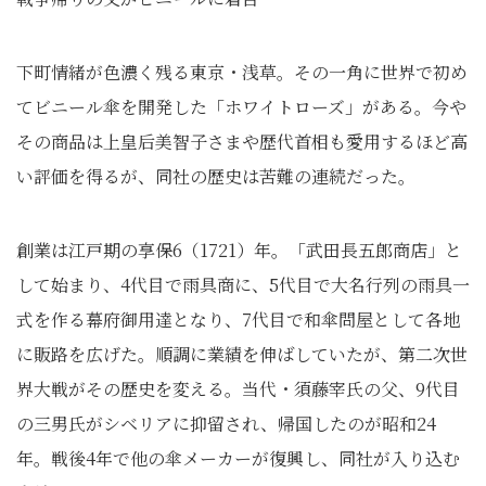
下町情緒が色濃く残る東京・浅草。その一角に世界で初め
てビニール傘を開発した「ホワイトローズ」がある。今や
その商品は上皇后美智子さまや歴代首相も愛用するほど高
い評価を得るが、同社の歴史は苦難の連続だった。
創業は江戸期の享保6（1721）年。「武田長五郎商店」と
して始まり、4代目で雨具商に、5代目で大名行列の雨具一
式を作る幕府御用達となり、7代目で和傘問屋として各地
に販路を広げた。順調に業績を伸ばしていたが、第二次世
界大戦がその歴史を変える。当代・須藤宰氏の父、9代目
の三男氏がシベリアに抑留され、帰国したのが昭和24
年。戦後4年で他の傘メーカーが復興し、同社が入り込む